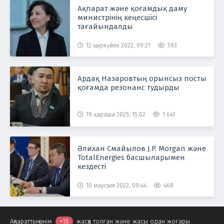
Ақпарат және қоғамдық даму
министрінің кеңесшісі
тағайындалды
12 қыркүйек 2022, 09:21
593
Ардақ Назаровтың орынсыз посты
қоғамда резонанс тудырды
19 қараша 2025, 15:02
1 641
Әлихан Смайылов J.P. Morgan және
TotalEnergies басшыларымен
кездесті
10 маусым 2022, 09:44
468
Ақпараттық өнім
+18
жасқа толған және жасы одан жоғары