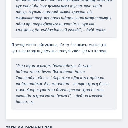
Ларнака мен Астана арасындағы алғашқы тікелей
әуе рейсінің іске қосылуымен тұспа-тұс келіп
отыр. Мұның символдық мәні ерекше. Біз
мемлекеттеріміз арасындағы ынтымақтастықты
одан әрі тереңдетуге ниеттіміз. Бұл екі
халықтың да мүддесіне сай келеді”, – деді Тоқаев.
Президенттің айтуынша, Кипр басшысы екіжақты
қатынастардың дамуына елеулі үлес қосып келеді.
“Мен мұны жоғары бағалаймын. Осыған
байланысты бүгін Президент Никос
Христодулидиске І дәрежелі «Достық» орденін
табыстадым. Бұл марапат – қазақ халқының Сізге
және Кипр жұртына деген ерекше құрметі мен
шынайы ықыласының белгісі”, – деді мемлекет
басшысы.
ТАҒЫ ДА ОҚЫҢЫЗДАР