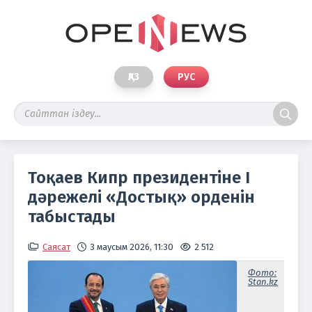
ҚАЗ
РУС
Тоқаев Кипр президентіне І
дәрежелі «Достық» орденін
табыстады
Саясат
3 маусым 2026, 11:30
2 512
Фото:
Stan.kz