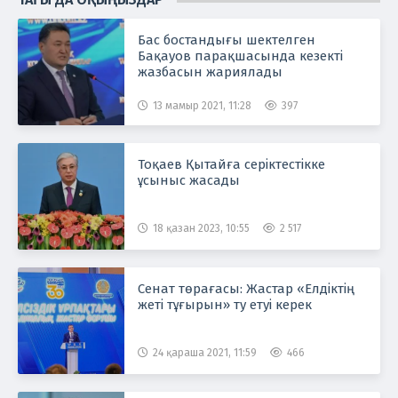
Бас бостандығы шектелген
Бақауов парақшасында кезекті
жазбасын жариялады
13 мамыр 2021, 11:28
397
Тоқаев Қытайға серіктестікке
ұсыныс жасады
18 қазан 2023, 10:55
2 517
Сенат төрағасы: Жастар «Елдіктің
жеті тұғырын» ту етуі керек
24 қараша 2021, 11:59
466