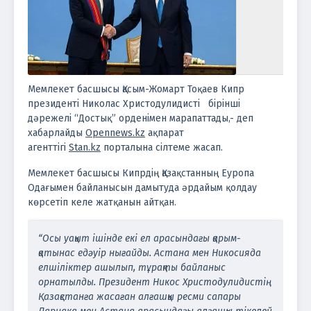
Мемлекет басшысы Қасым-Жомарт Тоқаев Кипр
президенті Николас Христодулидисті бірінші
дәрежелі “Достық” орденімен марапаттады,- деп
хабарлайды
Оpennews.kz
ақпарат
агенттігі
Stan.kz
порталына сілтеме жасап.
Мемлекет басшысы Кипрдің Қазақстанның Еуропа
Одағымен байланысын дамытуда әрдайым қолдау
көрсетіп келе жатқанын айтқан.
“Осы уақыт ішінде екі ел арасындағы қарым-
қатынас едәуір нығайды. Астана мен Никосияда
елшіліктер ашылып, тұрақты байланыс
орнатылды. Президент Никос Христодулидистің
Қазақстанға жасаған алғашқы ресми сапары