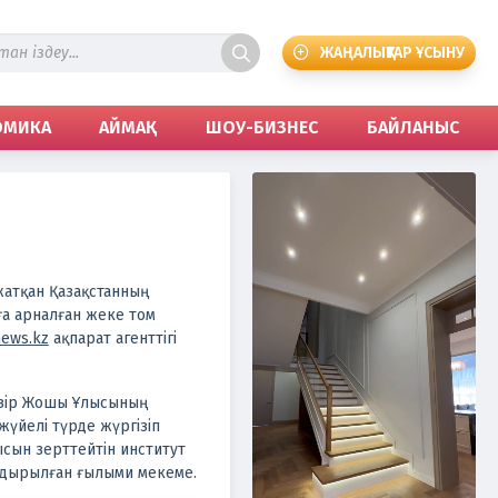
ЖАҢАЛЫҚТАР ҰСЫНУ
ОМИКА
АЙМАҚ
ШОУ-БИЗНЕС
БАЙЛАНЫС
ы
атқан Қазақстанның
а арналған жеке том
ews.kz
ақпарат агенттігі
азір Жошы Ұлысының
үйелі түрде жүргізіп
сын зерттейтін институт
ндырылған ғылыми мекеме.