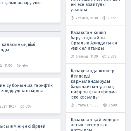
хты қалыптастыру үшін
екі есе азайтуды
ұсынды
7 тамыз, 10:30
2 522
Қазақстан көшіп
баруға қолайлы
Орталық Азиядағы ең
 қаласының әкімі
үздік ел атанды
алды
6 тамыз, 11:30
2 508
2, 11:00
464
Қазақстанда кәсіпкер
әйелдерді
қаржыландыруды
ин су бойынша тарифтік
бақылайтын ұлттық
етілдіруді тапсырды
цифрлық платформа
іске қосылды
5 тамыз, 16:00
2 509
021, 10:57
307
Қазақстан қай елдерге
астық экспортын
сы әкімінің екі бірдей
арттырды