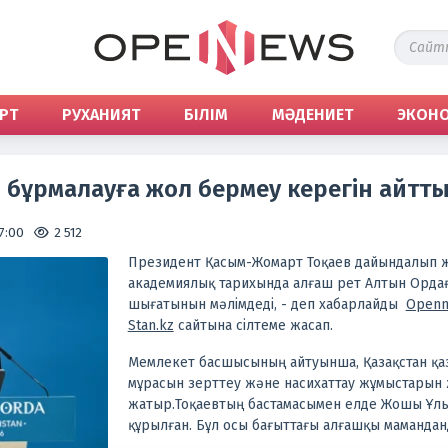
РТ
РУХАНИЯТ
БІЛІМ
МӘДЕНИЕТ
ЭКОН
 бұрмалауға жол бермеу керегін айтт
7:00
2 512
Президент Қасым-Жомарт Тоқаев дайындалып ж
академиялық тарихында алғаш рет Алтын Ордағ
шығатынын мәлімдеді, - деп хабарлайды
Openn
Stan.kz
сайтына сілтеме жасап.
Мемлекет басшысының айтуынша, Қазақстан қ
мұрасын зерттеу және насихаттау жұмыстарын ж
жатыр.
Тоқаевтың бастамасымен елде Жошы Ұлы
құрылған. Бұл осы бағыттағы алғашқы маманда