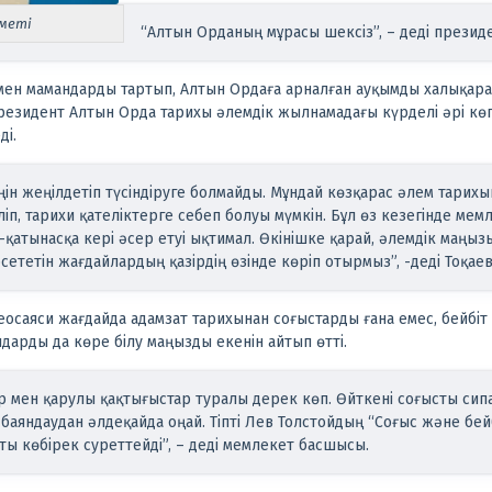
зметі
“Алтын Орданың мұрасы шексіз”, – деді президе
мен мамандарды тартып, Алтын Ордаға арналған ауқымды халықара
президент Алтын Орда тарихы әлемдік жылнамадағы күрделі әрі кө
і.
ңін жеңілдетіп түсіндіруге болмайды. Мұндай көзқарас әлем тари
іп, тарихи қателіктерге себеп болуы мүмкін. Бұл өз кезегінде ме
атынасқа кері әсер етуі ықтимал. Өкінішке қарай, әлемдік маңызы
ететін жағдайлардың қазірдің өзінде көріп отырмыз”, -деді Тоқаев
еосаяси жағдайда адамзат тарихынан соғыстарды ғана емес, бейбіт 
лдарды да көре білу маңызды екенін айтып өтті.
 мен қарулы қақтығыстар туралы дерек көп. Өйткені соғысты сипа
 баяндаудан әлдеқайда оңай. Тіпті Лев Толстойдың “Соғыс және бей
сты көбірек суреттейді”, – деді мемлекет басшысы.