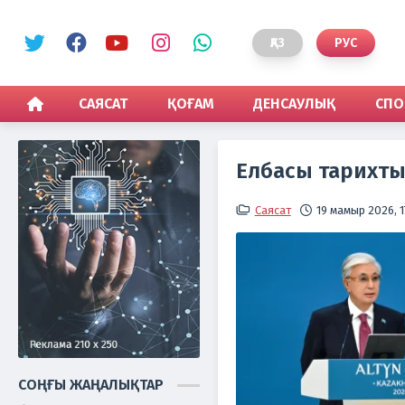
ҚАЗ
РУС
САЯСАТ
ҚОҒАМ
ДЕНСАУЛЫҚ
СПО
Елбасы тарихты
Саясат
19 мамыр 2026, 1
СОҢҒЫ ЖАҢАЛЫҚТАР