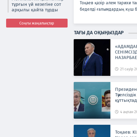
Тоқаев қазір әлем тарихи та
тұрғын үй кезегіне сот
беделді ғалымдардың күш бір
арқылы қайта тұрды
Соңғы жаңалықтар
ТАҒЫ ДА ОҚЫҢЫЗДАР
«АДАМДА
СЕНІМСІЗД
НАЗАРБАЕ
21 сәуір 2
Президен
Тәуелсізді
құттықта
4 ақпан 20
Тоқаев: K