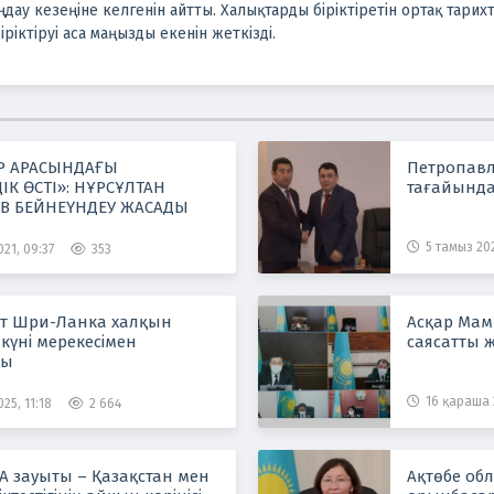
ңдау кезеңіне келгенін айтты. Халықтарды біріктіретін ортақ тари
іктіруі аса маңызды екенін жеткізді.
Р АРАСЫНДАҒЫ
Петропавл
ІК ӨСТІ»: НҰРСҰЛТАН
тағайынд
В БЕЙНЕҮНДЕУ ЖАСАДЫ
5 тамыз 202
021, 09:37
353
т Шри-Ланка халқын
Асқар Мам
к күні мерекесімен
саясатты ж
ды
16 қараша 2
25, 11:18
2 664
IA зауыты – Қазақстан мен
Ақтөбе облы