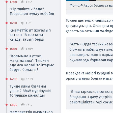
17:30
1 512
Фото:© Ақорда баспасөз қы
“Бір тәулікте 2 бала“
Терезеден құлау көбейді
Тоқаев шетелдік ғалымдар 
16:30
1 511
қосуды ұсынды.
Оған қоса 
Қызметтік ит жоғалып
қарастырылатынын мәлімдед
кеткен 18 жастағы
қызды тауып берді
“Алтын Орда тарихи кезе
15:30
1 509
біржақты қабылдауға әкел
арасындағы жақсы қарым-қ
“Қолымнан ұстап,
оқиғаларды бұрмалап көрс
жақындады“: Тиіскен
адамға қалай тойтарыс
беруге болады?
Президент қазіргі күрделі г
орнатуға негіз болған мыса
14:30
1 509
Түнде ұйқы бұзғаны
үшін: 2 BMW жүргізушісі
“Әлем тарихында соғыстар
10 тәулікке қамалды
бірқалыпты даму үдерісін
бейбітшіліктен гөрі соғы
13:00
1 514
Мемлекеттік қызметкер