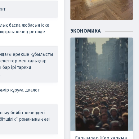
нт.
лық баспа жобасын іске
ЭКОНОМИКА
пқырлы кезең ретінде
хындағы ерекше құбылысты
млекеттер мен халықтар
 бар ірі тарихи
.
өмір құруға, диалог
ттау бейбіт кезеңдегі
бітшілік” романының өзі
Ғалымдар Жер халқын