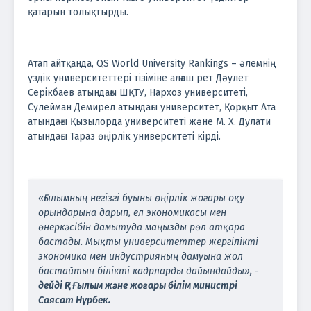
қатарын толықтырды.
Атап айтқанда, QS World University Rankings – әлемнің
үздік университеттері тізіміне алғаш рет Дәулет
Серікбаев атындағы ШҚТУ, Нархоз университеті,
Сүлейман Демирел атындағы университет, Қорқыт Ата
атындағы Қызылорда университеті және М. Х. Дулати
атындағы Тараз өңірлік университеті кірді.
«Ғылымның негізгі буыны өңірлік жоғары оқу
орындарына дарып, ел экономикасы мен
өнеркәсібін дамытуда маңызды рөл атқара
бастады. Мықты университеттер жергілікті
экономика мен индустрияның дамуына жол
бастайтын білікті кадрларды дайындайды», -
дейді ҚР Ғылым және жоғары білім министрі
Саясат Нұрбек.