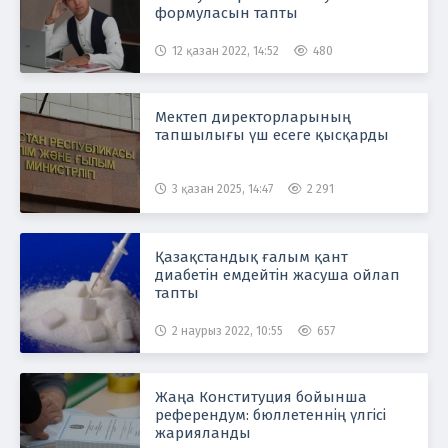
формуласын тапты
12 қазан 2022, 14:52
480
Мектеп директорларының
тапшылығы үш есеге қысқарды
3 қазан 2025, 14:47
2 291
Қазақстандық ғалым қант
диабетін емдейтін жасуша ойлап
тапты
2 наурыз 2022, 10:55
657
Жаңа Конституция бойынша
референдум: бюллетеннің үлгісі
жарияланды