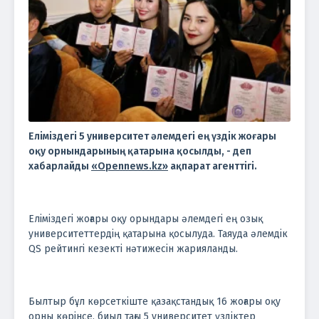
Еліміздегі 5 университет әлемдегі ең үздік жоғары
оқу орнындарының қатарына қосылды, - деп
хабарлайды
«Opennews.kz»
ақпарат агенттігі.
Еліміздегі жоғары оқу орындары әлемдегі ең озық
университеттердің қатарына қосылуда. Таяуда әлемдік
QS рейтингі кезекті нәтижесін жарияланды.
Былтыр бұл көрсеткіште қазақстандық 16 жоғары оқу
орны көрінсе, биыл тағы 5 университет үздіктер