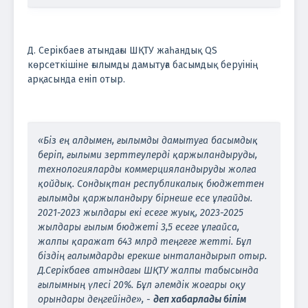
Д. Серікбаев атындағы ШҚТУ жаһандық QS
көрсеткішіне ғылымды дамытуға басымдық беруінің
арқасында еніп отыр.
«Біз ең алдымен, ғылымды дамытуға басымдық
беріп, ғылыми зерттеулерді қаржыландыруды,
технологияларды коммерцияландыруды жолға
қойдық. Сондықтан республикалық бюджеттен
ғылымды қаржыландыру бірнеше есе ұлғайды.
2021-2023 жылдары екі есеге жуық, 2023-2025
жылдары ғылым бюджеті 3,5 есеге ұлғайса,
жалпы қаражат 643 млрд теңгеге жетті. Бұл
біздің ғалымдарды ерекше ынталандырып отыр.
Д.Серікбаев атындағы ШҚТУ жалпы табысында
ғылымның үлесі 20%. Бұл әлемдік жоғары оқу
орындары деңгейінде», -
деп хабарлады білім