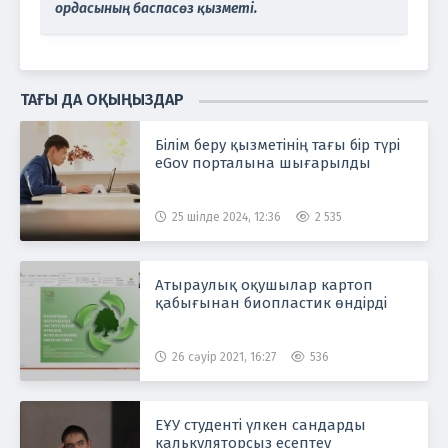
ордасының баспасөз қызметі.
ТАҒЫ ДА ОҚЫҢЫЗДАР
Білім беру қызметінің тағы бір түрі
eGov порталына шығарылды
25 шілде 2024, 12:36
2 535
Атыраулық оқушылар картоп
қабығынан биопластик өндірді
26 сәуір 2021, 16:27
536
ЕҰУ студенті үлкен сандарды
калькуляторсыз есептеу