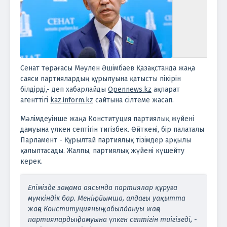
Сенат төрағасы Мәулен Әшімбаев Қазақстанда жаңа
саяси партиялардың құрылуына қатысты пікірін
білдірді,- деп хабарлайды
Opennews.kz
ақпарат
агенттігі
kaz.inform.kz
сайтына сілтеме жасап.
Мәлімдеуінше жаңа Конституция партиялық жүйені
дамуына үлкен септігін тигізбек. Өйткені, бір палаталы
Парламент - Құрылтай партиялық тізімдер арқылы
қалыптасады. Жалпы, партиялық жүйені күшейту
керек.
Елімізде заңнама аясында партиялар құруға
мүмкіндік бар. Менің ойымша, алдағы уақытта
жаңа Конституцияның қабылдануы жаңа
партиялардың дамуына үлкен септігін тиігізеді, -