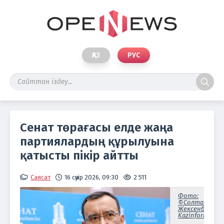
ҚАЗ
РУС
Сенат төрағасы елде жаңа
партиялардың құрылуына
қатысты пікір айтты
Саясат
16 сәуір 2026, 09:30
2 511
Фото:
©Солтан
Жексенбеков/
Kazinform