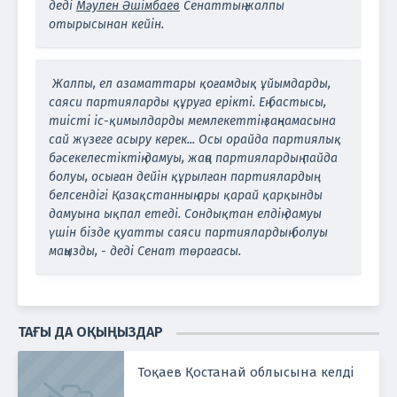
деді
Мәулен Әшімбаев
Сенаттың жалпы
отырысынан кейін.
Жалпы, ел азаматтары қоғамдық ұйымдарды,
саяси партияларды құруға ерікті. Ең бастысы,
тиісті іс-қимылдарды мемлекеттің заңнамасына
сай жүзеге асыру керек... Осы орайда партиялық
бәсекелестіктің дамуы, жаңа партиялардың пайда
болуы, осыған дейін құрылған партиялардың
белсендігі Қазақстанның ары қарай қарқынды
дамуына ықпал етеді. Сондықтан елдің дамуы
үшін бізде қуатты саяси партиялардың болуы
маңызды, - деді Сенат төрағасы.
ТАҒЫ ДА ОҚЫҢЫЗДАР
Тоқаев Қостанай облысына келді