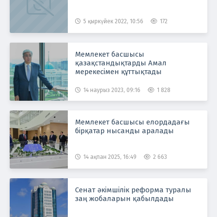
5 қыркүйек 2022, 10:56
172
Мемлекет басшысы
қазақстандықтарды Амал
мерекесімен құттықтады
14 наурыз 2023, 09:16
1 828
Мемлекет басшысы елордадағы
бірқатар нысанды аралады
14 ақпан 2025, 16:49
2 663
Сенат әкімшілік реформа туралы
заң жобаларын қабылдады