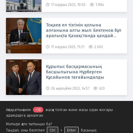
17 наурыз 2023, 10:03
1 884
Тоқаев ел тізгінін қолына
алғанына алты жыл: Бектенов бұл
аралықта Қазақстанда қандай
өзгеріс болғанын айтты
17 наурыз 2025, 11:21
2 602
Құрылыс басқармасының
басшылығына Нұрберген
Құсайынов тағайындалды
26 қыркүйек 2022, 14:57
623
Ақпараттық өнім
+18
жасқа толған және жасы одан жоғары
адамдарға арналған.
Мәтінде қате таптыңыз ба?
Таңдап, оны белгілеп
Ctrl
+
Enter
басыңыз.