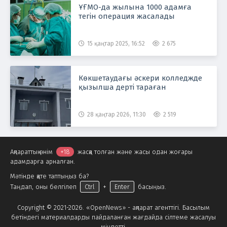
ҰҒМО-да жылына 1000 адамға
тегін операция жасалады
15 қаңтар 2025, 16:52
2 675
Көкшетаудағы әскери колледжде
қызылша дерті тараған
28 қаңтар 2026, 11:30
2 519
Ақпараттық өнім
+18
жасқа толған және жасы одан жоғары
адамдарға арналған.
Мәтінде қате таптыңыз ба?
Таңдап, оны белгілеп
Ctrl
+
Enter
басыңыз.
Copyright © 2021-2026. «OpenNews» - ақпарат агенттігі. Басылым
бетіндегі материалдарды пайдаланған жағдайда сілтеме жасалуы
міндетті.