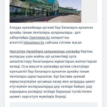
Елорда әуежайында аутизмі бар балаларға арналған
арнайы таным ленталары қолданылады,- деп
хабарлайды
Opennews.kz
ақпараттық
агенттігі
inbusiness.kz
сайтына сілтеме жасап.
Нұрсұлтан Назарбаев халықаралық әуежайы
барлық
жолаушы үшін жайлы әрі қолжетімді орта
қалыптастыру бағытындағы жұмыстарын жалғастырып
келеді. Осы мақсатта әуежайда аутизм спектрінде
ерекшелігі бар балаларға арналған арнайы таным
ленталары қарастырылған. Бұл бастама әуежай
жұмыскерлеріне қосымша назар мен қолдауды қажет
етуі мүмкін жолаушыларды дер кезінде байқап, ұшу
алдындағы рәсімдер кезінде барынша түсіністікпен
қызмет көрсетуге мүмкіндік береді.