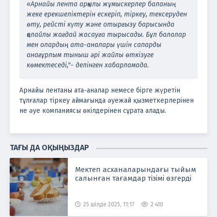
«Арнайы лента арқылы жұмыскерлер баланың
жеке ерекшеліктерін ескеріп, тіркеу, тексеруден
өту, рейсті күту және отырғызу барысында
қолайлы жағдай жасауға тырысады. Бұл балалар
мен олардың ата-аналары үшін сапарды
анағұрлым тыныш әрі жайлы өткізуге
көмектеседі,"- делінген хабарламада.
Арнайы лентаны ата-аналар немесе бірге жүретін
тұлғалар тіркеу аймағында әуежай қызметкерлерінен
не әуе компаниясы өкілдерінен сұрата алады.
ТАҒЫ ДА ОҚЫҢЫЗДАР
Мектеп асханаларындағы тыйым
салынған тағамдар тізімі өзгерді
25 шілде 2025, 11:17
2 410