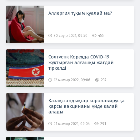
Аллергия тұқым қуалай ма?
30 сәуір 2021, 09:50
455
Солтүстік Кореяда COVID-19
жұқтырған алғашқы жағдай
тіркелді
12 мамыр 2022, 09:06
237
Қазақстандықтар коронавирусқа
қарсы вакцинаны үйде қалай
алады
21 мамыр 2021, 09:04
291