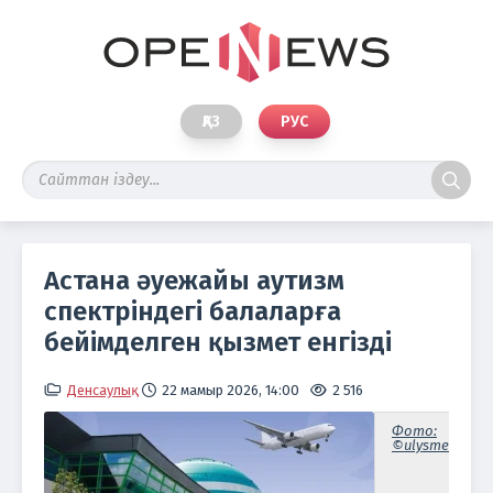
ҚАЗ
РУС
Астана әуежайы аутизм
спектріндегі балаларға
бейімделген қызмет енгізді
Денсаулық
22 мамыр 2026, 14:00
2 516
Фото:
©️ulysmedia.kz