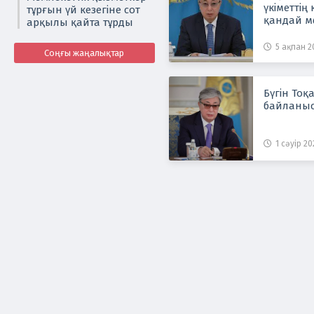
үкіметтің
тұрғын үй кезегіне сот
қандай м
арқылы қайта тұрды
5 ақпан 20
Соңғы жаңалықтар
Бүгін Тоқ
байланыс
1 сәуір 20