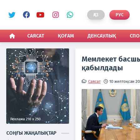
ҚАЗ
РУС
САЯСАТ
ҚОҒАМ
ДЕНСАУЛЫҚ
СПО
Мемлекет басшы
қабылдады
Саясат
10 желтоқсан 202
СОҢҒЫ ЖАҢАЛЫҚТАР