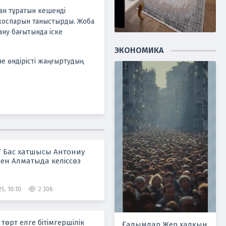
ан тұратын кешенді
 жоспарын таныстырды. Жоба
ану бағытында іске
ЭКОНОМИКА
е өндірісті жаңғыртудың
Ұ Бас хатшысы Антониу
ен Алматыда келіссөз
5, 10:10
2 306
төрт елге бітімгершілік
Ғалымдар Жер халқын