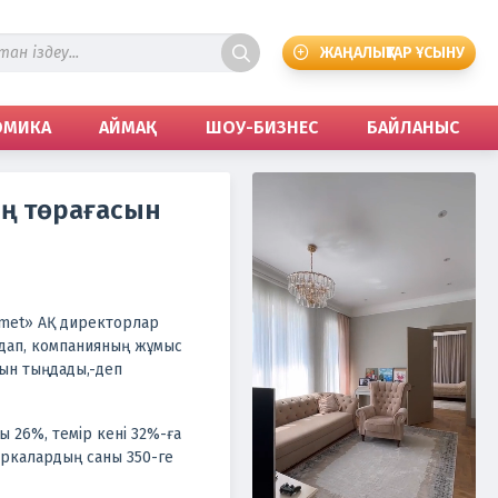
ЖАҢАЛЫҚТАР ҰСЫНУ
ОМИКА
АЙМАҚ
ШОУ-БИЗНЕС
БАЙЛАНЫС
ің төрағасын
met» АҚ директорлар
лдап, компанияның жұмыс
ын тыңдады,-деп
ы 26%, темір кені 32%-ға
маркалардың саны 350-ге