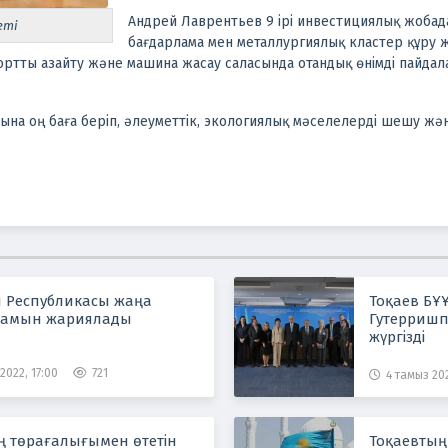
Андрей Лаврентьев 9 ірі инвестициялық жобад
еті
бағдарлама мен металлургиялық кластер құру
портты азайту және машина жасау саласында отандық өнімді пайдал
на оң баға беріп, әлеуметтік, экологиялық мәселелерді шешу жән
Республикасы жаңа
Тоқаев БҰ
ұрамын жариялады
Гутерришп
жүргізді
2022, 17:00
721
4 тамыз 202
ң төрағалығымен өтетін
Тоқаевтың 