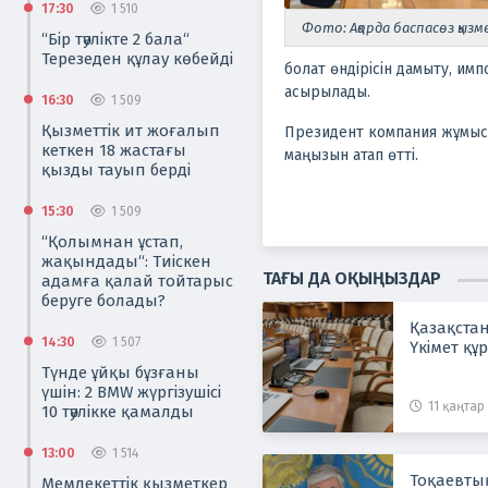
17:30
1 510
Фото: Ақорда баспасөз қызм
“Бір тәулікте 2 бала“
Терезеден құлау көбейді
болат өндірісін дамыту, им
асырылады.
16:30
1 509
Қызметтік ит жоғалып
Президент компания жұмысы
кеткен 18 жастағы
маңызын атап өтті.
қызды тауып берді
15:30
1 509
“Қолымнан ұстап,
жақындады“: Тиіскен
ТАҒЫ ДА ОҚЫҢЫЗДАР
адамға қалай тойтарыс
беруге болады?
Қазақстан 
14:30
1 507
Үкімет қ
Түнде ұйқы бұзғаны
үшін: 2 BMW жүргізушісі
11 қаңтар 
10 тәулікке қамалды
13:00
1 514
Тоқаевты
Мемлекеттік қызметкер