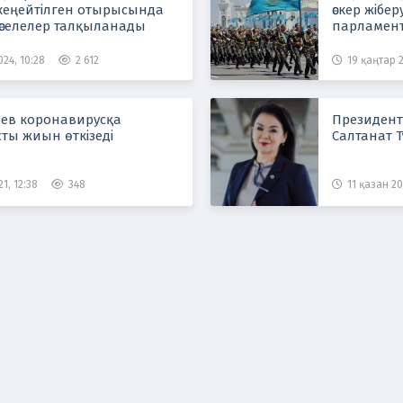
 кеңейтілген отырысында
әскер жібе
әселелер талқыланады
парламен
24, 10:28
2 612
19 қаңтар 2
аев коронавирусқа
Президент
ты жиын өткізеді
Салтанат 
21, 12:38
348
11 қазан 20