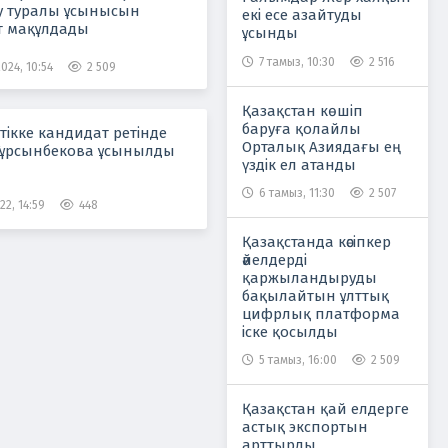
ру туралы ұсынысын
екі есе азайтуды
т мақұлдады
ұсынды
7 тамыз, 10:30
2 516
024, 10:54
2 509
Қазақстан көшіп
баруға қолайлы
тікке кандидат ретінде
Орталық Азиядағы ең
Тұрсынбекова ұсынылды
үздік ел атанды
6 тамыз, 11:30
2 507
22, 14:59
448
Қазақстанда кәсіпкер
әйелдерді
қаржыландыруды
бақылайтын ұлттық
цифрлық платформа
іске қосылды
5 тамыз, 16:00
2 509
Қазақстан қай елдерге
астық экспортын
арттырды