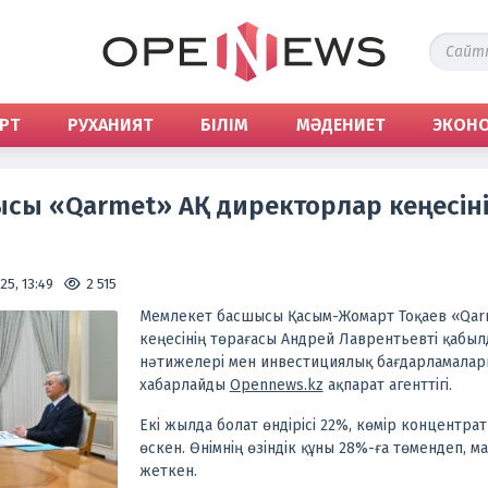
РТ
РУХАНИЯТ
БІЛІМ
МӘДЕНИЕТ
ЭКОН
сы «Qarmet» АҚ директорлар кеңесін
5, 13:49
2 515
Мемлекет басшысы Қасым-Жомарт Тоқаев «Qar
кеңесінің төрағасы Андрей Лаврентьевті қабы
нәтижелері мен инвестициялық бағдарламалар
хабарлайды
Opennews.kz
ақпарат агенттігі.
Екі жылда болат өндірісі 22%, көмір концентрат
өскен. Өнімнің өзіндік құны 28%-ға төмендеп, 
жеткен.