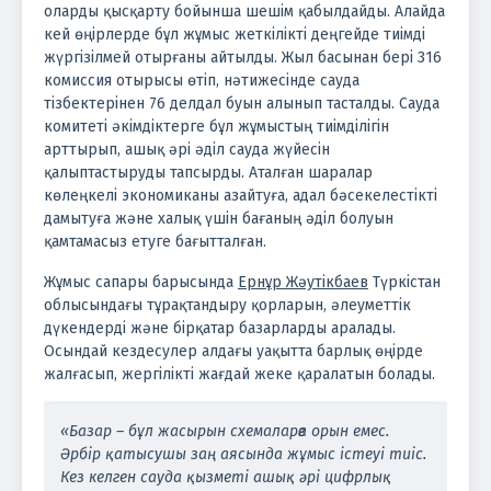
оларды қысқарту бойынша шешім қабылдайды. Алайда
кей өңірлерде бұл жұмыс жеткілікті деңгейде тиімді
жүргізілмей отырғаны айтылды.
Жыл басынан бері 316
комиссия отырысы өтіп, нәтижесінде сауда
тізбектерінен 76 делдал буын алынып тасталды. Сауда
комитеті әкімдіктерге бұл жұмыстың тиімділігін
арттырып, ашық әрі әділ сауда жүйесін
қалыптастыруды тапсырды.
Аталған шаралар
көлеңкелі экономиканы азайтуға, адал бәсекелестікті
дамытуға және халық үшін бағаның әділ болуын
қамтамасыз етуге бағытталған.
Жұмыс сапары барысында
Ернұр Жәутікбаев
Түркістан
облысындағы тұрақтандыру қорларын, әлеуметтік
дүкендерді және бірқатар базарларды аралады.
Осындай кездесулер алдағы уақытта барлық өңірде
жалғасып, жергілікті жағдай жеке қаралатын болады.
«Базар – бұл жасырын схемаларға орын емес.
Әрбір қатысушы заң аясында жұмыс істеуі тиіс.
Кез келген сауда қызметі ашық әрі цифрлық