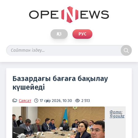
ҚАЗ
РУС
Базардағы бағаға бақылау
күшейеді
Саясат
17 сәуір 2026, 10:30
2 513
Фото:
©gov.kz