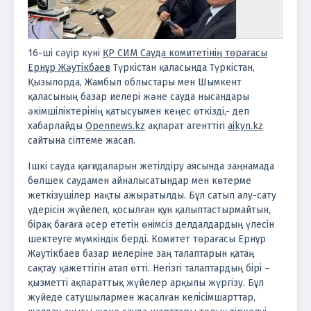
16-ші сәуір күні
ҚР СИМ Сауда комитетінің төрағасы
Ернұр Жәутікбаев
Түркістан қаласында Түркістан,
Қызылорда, Жамбыл облыстары мен Шымкент
қаласының базар иелері және сауда нысандары
әкімшіліктерінің қатысуымен кеңес өткізді,- деп
хабарлайды
Opennews.kz
ақпарат агенттігі
aikyn.kz
сайтына сілтеме жасап.
Ішкі сауда қағидаларын жетілдіру аясында заңнамада
бөлшек саудамен айналысатындар мен көтерме
жеткізушілер нақты ажыратылды. Бұл сатып алу-сату
үдерісін жүйелеп, қосылған құн қалыптастырмайтын,
бірақ бағаға әсер ететін өнімсіз делдалдардың үлесін
шектеуге мүмкіндік берді.
Комитет төрағасы Ернұр
Жәутікбаев базар иелеріне заң талаптарын қатаң
сақтау қажеттігін атап өтті. Негізгі талаптардың бірі –
қызметті ақпараттық жүйелер арқылы жүргізу. Бұл
жүйеде сатушылармен жасалған келісімшарттар,