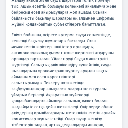
жалдау ақысы және сауда шарттары толық тіркелуі
тиіс. Ашық есептің болмауы көлеңкелі айналымға және
бейресми есеп айырысуларға жол ашады. Осыған
байланысты бақылау шаралары ең алдымен цифрлық
жүйені қолданбайтын субъектілерге бағытталған.
Еліміз бойынша, әсіресе көтерме сауда сегментінде,
кешенді бақылау жұмыстары басталды. Оған
мемлекеттік кірістер, ішкі істер органдары,
антимонополиялық қызмет және жергілікті атқарушы
органдар тартылған. Үйлестіруді Сауда министрлігі
жүргізеді. Салықтық әкімшілендіру күшейтіліп, сауда
нысандарына хронометраж жүргізу арқылы нақты
айналым мен есеп көрсеткіштері
салыстырылады.
Тексеру нәтижесінде
заңбұзушылықтар анықталса, оларды жою туралы
ұйғарым беріледі. Ақпараттық жүйелерді
қолданбағандарға айыппұл салынып, қажет болған
жағдайда іс сотқа дейін жеткізіледі.
Өңірлерде облыс
әкімдерінің орынбасарлары жетекшілік ететін арнайы
комиссиялар жұмыс істейді. Олар тауар жеткізу
тізбектерін талдап, артық делдалдарды анықтап,