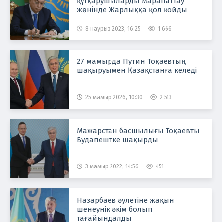
құтқарушыларды марапаттау
жөнінде Жарлыққа қол қойды
8 наурыз 2023, 16:25
1 666
27 мамырда Путин Тоқаевтың
шақыруымен Қазақстанға келеді
25 мамыр 2026, 10:30
2 513
Мажарстан басшылығы Тоқаевты
Будапештке шақырды
3 мамыр 2022, 14:56
451
Назарбаев әулетіне жақын
шенеунік әкім болып
тағайындалды