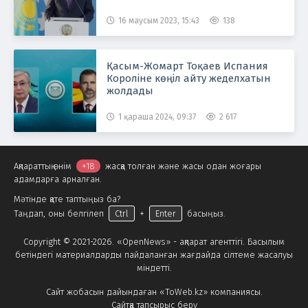
16 маусым 2023, 15:43
138
Қасым-Жомарт Тоқаев Испания
Короліне көңіл айту жеделхатын
жолдады
1 қараша 2024, 09:37
2 617
Ақпараттық өнім
+18
жасқа толған және жасы одан жоғары
адамдарға арналған.
Мәтінде қате таптыңыз ба?
Таңдап, оны белгілеп
Ctrl
+
Enter
басыңыз.
Copyright © 2021-2026. «OpenNews» - ақпарат агенттігі. Басылым
бетіндегі материалдарды пайдаланған жағдайда сілтеме жасалуы
міндетті.
Сайт жобасын дайындаған «ToWeb.kz» компаниясы.
Сайтқа тапсырыс беру