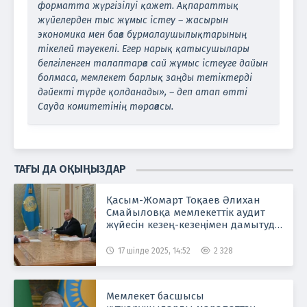
форматта жүргізілуі қажет. Ақпараттық
жүйелерден тыс жұмыс істеу – жасырын
экономика мен баға бұрмалаушылықтарының
тікелей тәуекелі. Егер нарық қатысушылары
белгіленген талаптарға сай жұмыс істеуге дайын
болмаса, мемлекет барлық заңды тетіктерді
дәйекті түрде қолданады», – деп атап өтті
Сауда комитетінің төрағасы.
ТАҒЫ ДА ОҚЫҢЫЗДАР
Қасым-Жомарт Тоқаев Әлихан
Смайыловқа мемлекеттік аудит
жүйесін кезең-кезеңімен дамытуды
тапсырды
17 шілде 2025, 14:52
2 328
Мемлекет басшысы