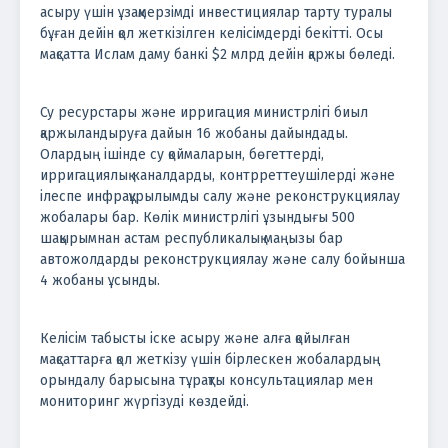
асыру үшін ұзақмерзімді инвестициялар тарту туралы
бұған дейін қол жеткізілген келісімдерді бекітті. Осы
мақсатта Ислам даму банкі $2 млрд дейін қаржы бөледі.
Су ресурстары және ирригация министрлігі биыл
қаржыландыруға дайын 16 жобаны дайындады.
Олардың ішінде су қоймаларын, бөгеттерді,
ирригациялық каналдарды, контрреттеушілерді және
ілеспе инфрақұрылымды салу және реконструкциялау
жобалары бар. Көлік министрлігі ұзындығы 500
шақырымнан астам республикалық маңызы бар
автожолдарды реконструкциялау және салу бойынша
4 жобаны ұсынды.
Келісім табысты іске асыру және алға қойылған
мақсаттарға қол жеткізу үшін бірлескен жобалардың
орындалу барысына тұрақты консультациялар мен
мониторинг жүргізуді көздейді.