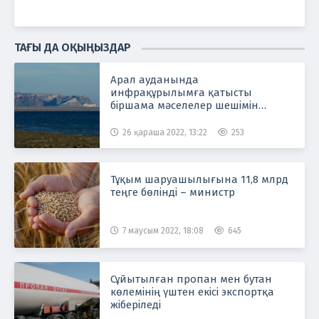
ТАҒЫ ДА ОҚЫҢЫЗДАР
Арал ауданында
инфрақұрылымға қатысты
біршама мәселелер шешімін
тапқан
26 қараша 2022, 13:22
253
Тұқым шаруашылығына 11,8 млрд
теңге бөлінді – министр
7 маусым 2022, 18:08
645
Сұйытылған пропан мен бутан
көлемінің үштен екісі экспортқа
жіберіледі