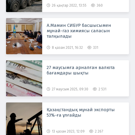
26 қаңтар 2022, 13:55
360
А.Мамин СИБУР басшысымен
мұнай-газ химиясы саласын
талқылады
8 қазан 2021, 16:32
331
27 маусымға арналған валюта
бағамдары шықты
27 маусым 2025, 09:30
2 531
Қазақстандық мұнай экспорты
53%-ға ұлғайды
13 қазан 2023, 12:09
2 267