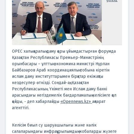
OPEC халықаралық даму қоры ұйымдастырған форумда
Қазақстан Республикасы Премьер-Министрінің
орынбасары – ұлттық экономика министрі Нұрлан
Байбазаров Араб координациялық тобына кіретін
ислам даму институттарымен бірқатар екіжақты
кездесулер өткізді. Сондай-ақ, Қазақстан
Республикасының Үкіметі мен Ислам даму банкі
арасындағы негіздемелік бағдарламалық келісімге қол
қойды, - деп хабарлайды
«Opennews.kz»
ақпарат
агенттігі.
Келісім биыл су шаруашылығы және көлік
салаларындағы инфрақұрылымдық жобаларды жүзеге