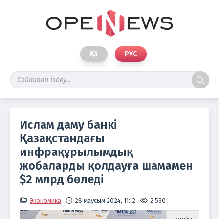
ҚАЗ
РУС
Ислам даму банкі
Қазақстандағы
инфрақұрылымдық
жобаларды қолдауға шамамен
$2 млрд бөледі
Экономика
28 маусым 2024, 11:12
2 530
gov.kz