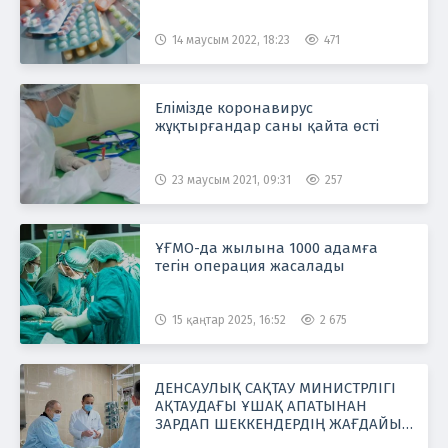
14 маусым 2022, 18:23
471
Елімізде коронавирус
жұқтырғандар саны қайта өсті
23 маусым 2021, 09:31
257
ҰҒМО-да жылына 1000 адамға
тегін операция жасалады
15 қаңтар 2025, 16:52
2 675
ДЕНСАУЛЫҚ САҚТАУ МИНИСТРЛІГІ
АҚТАУДАҒЫ ҰШАҚ АПАТЫНАН
ЗАРДАП ШЕККЕНДЕРДІҢ ЖАҒДАЙЫ
ТУРАЛЫ ХАБАРЛАЙДЫ