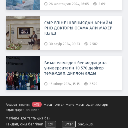
26 желтоқсан 2024, 16:05
2 691
СЫР ЕЛIНЕ ШВЕЦИЯДАН АРНАЙЫ
PHD ДОКТОРЫ ОСАМА АЛИ МАХЕР
КЕЛДI
30 сәуір 2024, 09:23
2 582
Биыл еліміздегі бес медицина
университетін 10 570 дәрігер
тәмамдап, диплом алды
16 шілде 2024, 15:15
2 529
Ақпараттық өнім
+18
жасқа толған және жасы одан жоғары
адамдарға арналған.
Мәтінде қате таптыңыз ба?
Таңдап, оны белгілеп
Ctrl
+
Enter
басыңыз.