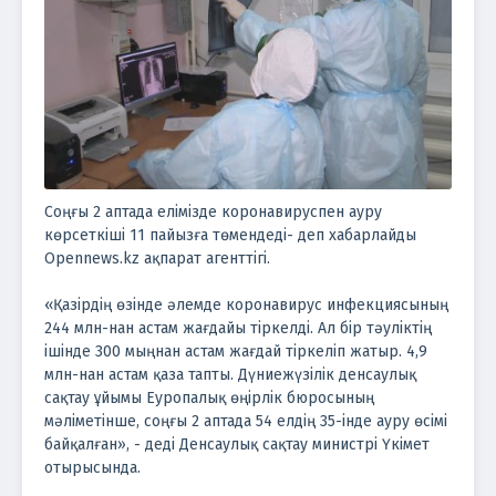
Соңғы 2 аптада елімізде коронавируспен ауру
көрсеткіші 11 пайызға төмендеді- деп хабарлайды
Opennews.kz ақпарат агенттігі.
«Қазірдің өзінде әлемде коронавирус инфекциясының
244 млн-нан астам жағдайы тіркелді. Ал бір тәуліктің
ішінде 300 мыңнан астам жағдай тіркеліп жатыр. 4,9
млн-нан астам қаза тапты. Дүниежүзілік денсаулық
сақтау ұйымы Еуропалық өңірлік бюросының
мәліметінше, соңғы 2 аптада 54 елдің 35-інде ауру өсімі
байқалған», - деді Денсаулық сақтау министрі Үкімет
отырысында.