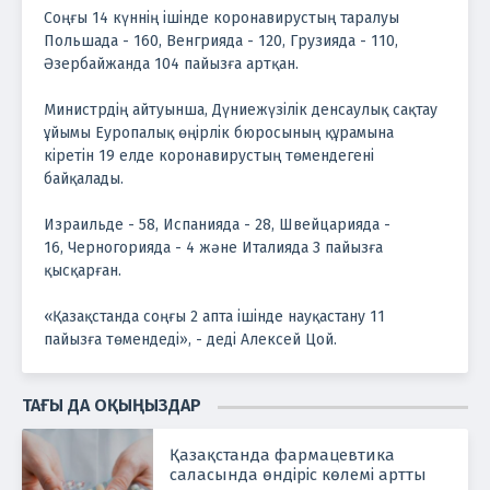
Соңғы 14 күннің ішінде коронавирустың таралуы
Польшада - 160, Венгрияда - 120, Грузияда - 110,
Әзербайжанда 104 пайызға артқан.
Министрдің айтуынша, Дүниежүзілік денсаулық сақтау
ұйымы Еуропалық өңірлік бюросының құрамына
кіретін 19 елде коронавирустың төмендегені
байқалады.
Израильде - 58, Испанияда - 28, Швейцарияда -
16, Черногорияда - 4 және Италияда 3 пайызға
қысқарған.
«Қазақстанда соңғы 2 апта ішінде науқастану 11
пайызға төмендеді», - деді Алексей Цой.
ТАҒЫ ДА ОҚЫҢЫЗДАР
Қазақстанда фармацевтика
саласында өндіріс көлемі артты