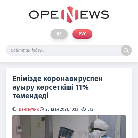
ҚАЗ
РУС
Елімізде коронавируспен
ауыру көрсеткіші 11%
төмендеді
Денсаулық
26 қазан 2021, 10:13
312