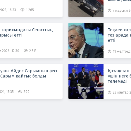
023, 16:33
1 265
7 маусым 20
н тарихындағы Сенаттың
Тоқаев ха
ырысы өтті
тез арада 
етті
 2026, 12:30
2 513
11 желтоқса
нушы Айдос Сарымның әкесі
Қазақстан 
 Сарым қайтыс болды
үшін неге
төлемеді
021, 15:35
399
23 қаңтар 2