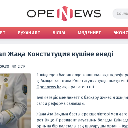
РТ
РУХАНИЯТ
БІЛІМ
МӘДЕНИЕТ
ЭКОН
ап Жаңа Конституция күшіне енеді
 09:30
2 517
1 шілдеден бастап елде жалпыхалықтық рефер
қабылданған жаңа Конституция қолданысқа енгіз
Оpennews.kz
ақпарат агенттігі.
Бұл өзгеріс мемлекеттік басқару жүйесін жаңғ
саяси реформа саналады.
Жаңа Ата Заңның басты ерекшеліктері мен өзге
рет Вице-Президент лауазымы болады. Елімізде
орнына бір палаталы заң шығарушы орган – Құр