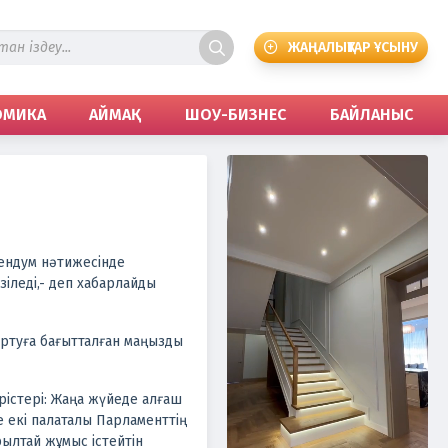
ЖАҢАЛЫҚТАР ҰСЫНУ
ОМИКА
АЙМАҚ
ШОУ-БИЗНЕС
БАЙЛАНЫС
ендум нәтижесінде
іледі,- деп хабарлайды
ыртуға бағытталған маңызды
рістері: Жаңа жүйеде алғаш
 екі палаталы Парламенттің
ылтай жұмыс істейтін