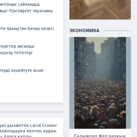
егізінде сайланады.
Вице-Президент лауазымы
ін Қазақстан Халық кеңесі
ЭКОНОМИКА
герістер аясында
орғау тетіктері
терді кеңейтуге және
ні қызметтік Land Cruiser
 Павлодарға келген аудан
Ғалымдар Жер халқын
асы дауға қалды