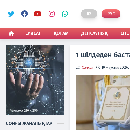
ҚАЗ
РУС
САЯСАТ
ҚОҒАМ
ДЕНСАУЛЫҚ
СПО
1 шілдеден баст
Саясат
19 маусым 2026,
СОҢҒЫ ЖАҢАЛЫҚТАР