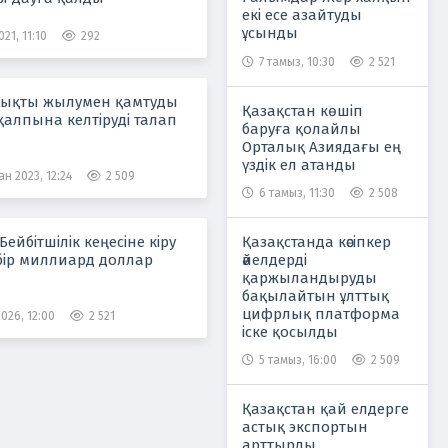
екі есе азайтуды
ұсынды
21, 11:10
292
7 тамыз, 10:30
2 521
лықты жылумен қамтуды
Қазақстан көшіп
қалпына келтіруді талап
баруға қолайлы
Орталық Азиядағы ең
үздік ел атанды
н 2023, 12:24
2 509
6 тамыз, 11:30
2 508
Қазақстанда кәсіпкер
Бейбітшілік кеңесіне кіру
әйелдерді
 бір миллиард доллар
қаржыландыруды
бақылайтын ұлттық
цифрлық платформа
026, 12:00
2 521
іске қосылды
5 тамыз, 16:00
2 509
Қазақстан қай елдерге
астық экспортын
арттырды