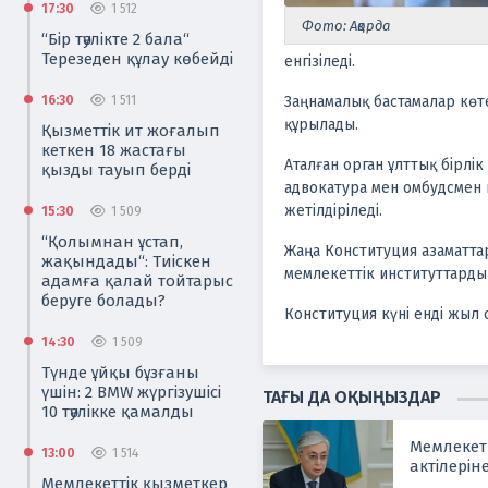
17:30
1 512
Фото: Ақорда
“Бір тәулікте 2 бала“
Терезеден құлау көбейді
енгізіледі.
16:30
1 511
Заңнамалық бастамалар көт
құрылады.
Қызметтік ит жоғалып
кеткен 18 жастағы
Аталған орган ұлттық бірлі
қызды тауып берді
адвокатура мен омбудсмен и
жетілдіріледі.
15:30
1 509
“Қолымнан ұстап,
Жаңа Конституция азаматтар
жақындады“: Тиіскен
мемлекеттік институттардың
адамға қалай тойтарыс
беруге болады?
Конституция күні енді жыл 
14:30
1 509
Түнде ұйқы бұзғаны
үшін: 2 BMW жүргізушісі
ТАҒЫ ДА ОҚЫҢЫЗДАР
10 тәулікке қамалды
Мемлекет
13:00
1 514
актілеріне
Мемлекеттік қызметкер