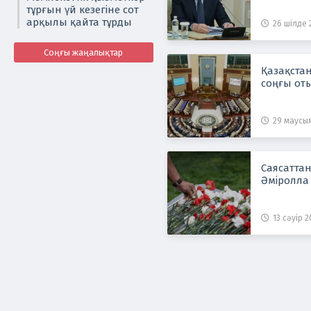
тұрғын үй кезегіне сот
арқылы қайта тұрды
26 шілде 2
Соңғы жаңалықтар
Қазақста
соңғы от
29 маусым
Саясатта
Әміролла
13 сәуір 2