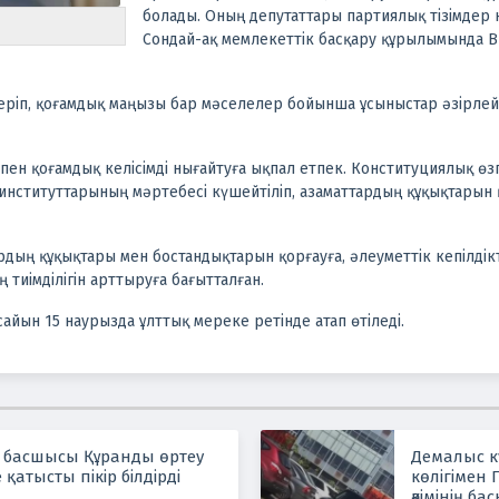
болады. Оның депутаттары партиялық тізімдер н
Сондай-ақ мемлекеттік басқару құрылымында 
еріп, қоғамдық маңызы бар мәселелер бойынша ұсыныстар әзірлейт
к пен қоғамдық келісімді нығайтуға ықпал етпек. Конституциялық өз
нституттарының мәртебесі күшейтіліп, азаматтардың құқықтарын қ
дың құқықтары мен бостандықтарын қорғауға, әлеуметтік кепілдік
 тиімділігін арттыруға бағытталған.
сайын 15 наурызда ұлттық мереке ретінде атап өтіледі.
 басшысы Құранды өртеу
Демалыс кү
 қатысты пікір білдірді
көлігімен
әкімінің б