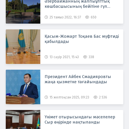
Әзербайжанның жалпыұлттық
көшбасшысының бейітіне гүл
шоғын қойды
25 тамыз 2022, 16:37
650
Қасым-Жомарт Тоқаев Бас мүфтиді
қабылдады
13 сәуір 2021, 15:43
338
Президент Айбек Смадияровты
жаңа қызметке тағайындады
15 желтоқсан 2025, 09:23
2 536
Үкімет отырысындағы мәселелер
Сыр өңірінде нақтыланды