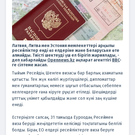
Латвия, Литва мен Эстония мемлекеттері арқылы
ресейліктер енді өз елдеріне және Беларуське өте
алмайды. Тиісті шектеуді үш ел бірігіп жариялады, -
деп хабарлайды
Opennews.kz
ақпарат агенттігі
BBC
-
ге сілтеме жасап.
Тыйым Ресейдің Шенген визасы бар барлық азаматына
қатысты. Тек жүк көлігі жүргізушілері, дипломаттар
мен гуманитарлық немесе шұғыл отбасылық себеппен
келгендерге ғана кіруге рұқсат етіледі. Шешімдерді
ұлттық үкімет қабылдайды және сол күні заң күшіне
енеді.
Естеріңізге салсақ, 31 тамызда Еуроодақ Ресеймен
виза беруді жеңілдететін келісімді тоқтататыны белгілі
болды. Бірақ ЕО елдері ресейліктерге виза беруге