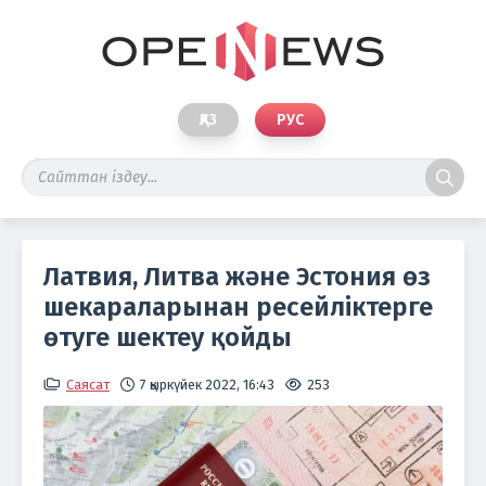
ҚАЗ
РУС
Латвия, Литва және Эстония өз
шекараларынан ресейліктерге
өтуге шектеу қойды
Саясат
7 қыркүйек 2022, 16:43
253
Фо
ВВС