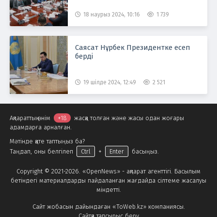
18 наурыз 2024, 10:16
1 739
Саясат Нұрбек Президентке есеп
берді
19 шілде 2024, 12:49
2 521
Ақпараттық өнім
+18
жасқа толған және жасы одан жоғары
адамдарға арналған.
Мәтінде қате таптыңыз ба?
Таңдап, оны белгілеп
Ctrl
+
Enter
басыңыз.
Copyright © 2021-2026. «OpenNews» - ақпарат агенттігі. Басылым
бетіндегі материалдарды пайдаланған жағдайда сілтеме жасалуы
міндетті.
Сайт жобасын дайындаған «ToWeb.kz» компаниясы.
Сайтқа тапсырыс беру