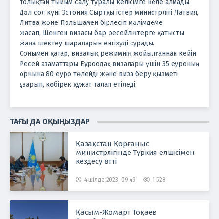
толықтай тыйым салу туралы келісімге келе алмады.
Дәл сол күні Эстония Сыртқы істер министрлігі Латвия,
Литва және Польшамен бірлесіп мәлімдеме
жасап, Шенген визасы бар ресейліктерге қатысты
жаңа шектеу шараларын енгізуді сұрады.
Сонымен қатар, визалық режимнің жойылғаннан кейін
Ресей азаматтары Еуроодақ визалары үшін 35 еуроның
орнына 80 еуро төлейді және виза беру қызметі
ұзарып, көбірек құжат талап етіледі.
ТАҒЫ ДА ОҚЫҢЫЗДАР
Қазақстан Қорғаныс
министрлігінде Түркия елшісімен
кездесу өтті
4 шілде 2023, 09:49
1 528
Қасым-Жомарт Тоқаев