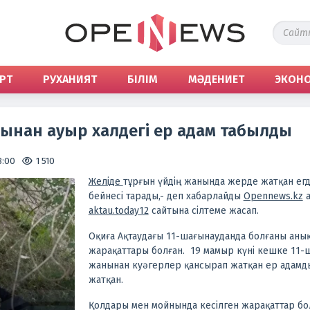
РТ
РУХАНИЯТ
БІЛІМ
МӘДЕНИЕТ
ЭКОН
сынан ауыр халдегі ер адам табылды
3:00
1 510
Желіде
тұрғын үйдің жанында жерде жатқан ег
бейнесі тарады,- деп хабарлайды
Opennews.kz
а
aktau.today12
сайтына сілтеме жасап.
Оқиға Ақтаудағы 11-шағынауданда болғаны аны
жарақаттары болған. 19 мамыр күні кешке 11-
жанынан куәгерлер қансырап жатқан ер адамды
жатқан.
Қолдары мен мойнында кесілген жарақаттар бо