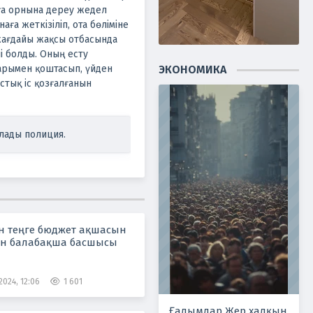
ға орнына дереу жедел
аға жеткізіліп, ота бөліміне
жағдайы жақсы отбасында
лі болды. Оның есту
ЭКОНОМИКА
тарымен қоштасып, үйден
тық іс қозғалғанын
рлады полиция.
н теңге бюджет ақшасын
н балабақша басшысы
2024, 12:06
1 601
Ғалымдар Жер халқын