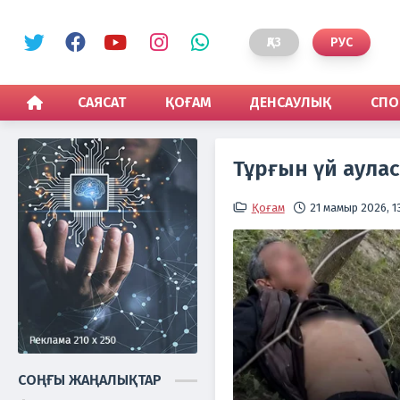
ҚАЗ
РУС
САЯСАТ
ҚОҒАМ
ДЕНСАУЛЫҚ
СПО
Тұрғын үй аула
Қоғам
21 мамыр 2026, 1
СОҢҒЫ ЖАҢАЛЫҚТАР