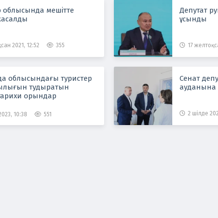
 облысында мешітте
Депутат р
жасалды
ұсынды
сан 2021, 12:52
355
17 желтоқса
а облысындағы туристер
Сенат деп
ылығын тудыратын
ауданына 
 тарихи орындар
2 шілде 202
2023, 10:38
551