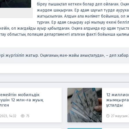
біреу пышақтап кеткен болар деп ойлаған. Оқи
жәрдем шақырған.
Ер адам шұғыл түрде аурухан
жатқызылған.
Алдын ала мәлімет бойынша, ол 
тұрған. Ер адам саңырау әрі мылқау екені белгі
кейін, ол жағдайды ауыр қабылдаған. Оқиға алдында ер адам туыс
тау облыстық полиция департаменті аталған факті бойынша қылмыс
рі жүргізіліп жатыр. Оқиғаның мән-жайы анықталуда», – деп хаба
стемейтін мобильдік
12 миллио
үшін 12 млн-ға жуық
жымқырға
лген
ұсталды
2023, 14:32
75
27 маусым 