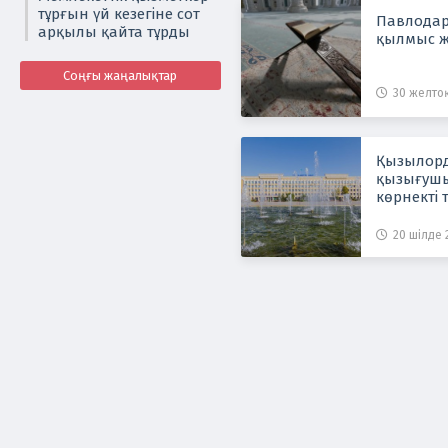
тұрғын үй кезегіне сот
Павлодар
арқылы қайта тұрды
қылмыс 
Соңғы жаңалықтар
30 желтоқ
Қызылорд
қызығуш
көрнекті
20 шілде 