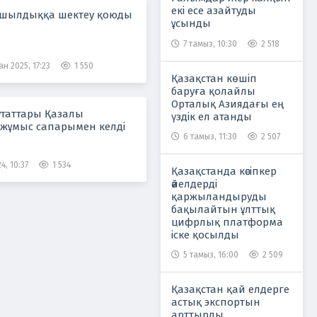
екі есе азайтуды
ушылдыққа шектеу қоюды
ұсынды
7 тамыз, 10:30
2 518
н 2025, 17:23
1 550
Қазақстан көшіп
баруға қолайлы
Орталық Азиядағы ең
утаттары Қазалы
үздік ел атанды
жұмыс сапарымен келді
6 тамыз, 11:30
2 507
4, 10:37
1 534
Қазақстанда кәсіпкер
әйелдерді
қаржыландыруды
бақылайтын ұлттық
цифрлық платформа
іске қосылды
5 тамыз, 16:00
2 509
Қазақстан қай елдерге
астық экспортын
арттырды