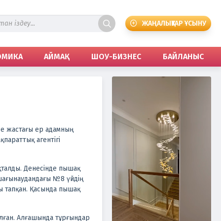
ЖАҢАЛЫҚТАР ҰСЫНУ
ОМИКА
АЙМАҚ
ШОУ-БИЗНЕС
БАЙЛАНЫС
де жастағы ер адамның
қпараттық агентігі
қталды. Денесінде пышақ
шағынаудандағы №8 үйдің
 тапқан. Қасында пышақ
лған. Алғашында тұрғындар