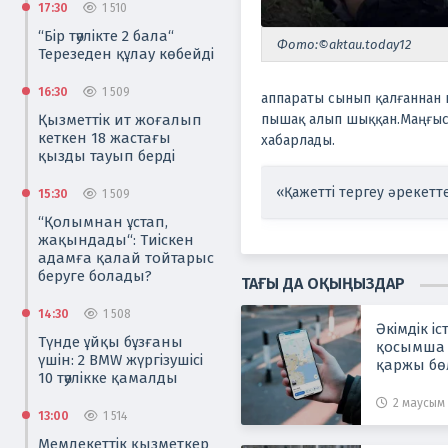
17:30
1 510
“Бір тәулікте 2 бала“
Фото:©aktau.today12
Терезеден құлау көбейді
16:30
1 509
аппараты сынып қалғаннан 
Қызметтік ит жоғалып
пышақ алып шыққан.
Маңғыс
кеткен 18 жастағы
хабарлады.
қызды тауып берді
«Қажетті тергеу әрекетте
15:30
1 509
“Қолымнан ұстап,
жақындады“: Тиіскен
адамға қалай тойтарыс
беруге болады?
ТАҒЫ ДА ОҚЫҢЫЗДАР
14:30
1 508
Әкімдік і
Түнде ұйқы бұзғаны
қосымша 
үшін: 2 BMW жүргізушісі
қаржы бө
10 тәулікке қамалды
2 маусым 
13:00
1 514
Мемлекеттік қызметкер