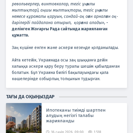
револьверлер, винтовкалар, тегіс ұңғылы
мылтықтар), аңшы мылтықтары, тегіс ұңғылы
немесе құрамалы қаруын, сондай-ақ оған арналған оқ-
дәрілерді пайдалана отырып, қорғана алады»,
-
делінген Жоғарғы Рада сайтында жарияланған
құжатта.
Заң күшіне енген және әскери кезеңде қолданылады.
Айта кетейік, Украинада осы заң шыққанға дейін
халыққа әскери қару беру туралы шешім қабылданған
болатын. Бұл Украина билігі бақылауындағы қала
көшелерінде озбырлық толқынын тудырған.
ТАҒЫ ДА ОҚЫҢЫЗДАР
Ипотеканы тиімді шартпен
алудың негізгі талабы
жарияланды
16 сәуір 2026, 09:00
1 518