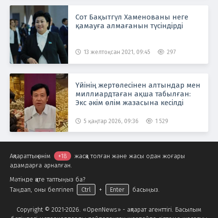
Сот Бақытгүл Хаменованы неге
қамауға алмағанын түсіндірді
13 желтоқсан 2021, 09:45
297
Үйінің жертөлесінен алтындар мен
миллиардтаған ақша табылған:
Экс әкім өлім жазасына кесілді
5 қаңтар 2026, 09:36
1 529
Ақпараттық өнім
+18
жасқа толған және жасы одан жоғары
адамдарға арналған.
Мәтінде қате таптыңыз ба?
Таңдап, оны белгілеп
Ctrl
+
Enter
басыңыз.
Copyright © 2021-2026. «OpenNews» - ақпарат агенттігі. Басылым