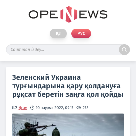
ҚАЗ
РУС
Зеленский Украина
тұрғындарына қару қолдануға
рұқсат беретін заңға қол қойды
Қоғам
10 наурыз 2022, 09:17
273