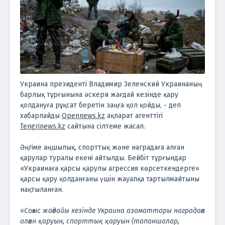
Украина президенті Владимир Зеленский Украинаның
барлық тұрғынына әскери жағдай кезінде қару
қолдануға рұқсат беретін заңға қол қойды, - деп
хабарлайды
Opennews.kz
ақпарат агенттігі
Tengrinews.kz
сайтына сілтеме жасап.
Әңгіме аңшылық, спорттық және наградаға алған
қарулар туралы екені айтылды. Бейбіт тұрғындар
«Украинаға қарсы қарулы агрессия көрсеткендерге»
қарсы қару қолданғаны үшін жауапқа тартылмайтыны
нақтыланған.
«Соғыс жағдайы кезінде Украина азаматтары наградаға
алған қаруын, спорттық қаруын (тапаншалар,