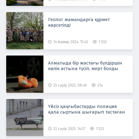
Геолог мамандарға құрмет
көрсетілді
14 мамыр 2024, 15:42
1 532
Алматыда бір жастағы бүлдіршін
көлік астына түсіп, мерт болды
25 сәуір 2022, 08:40
214
Үйсіз қаңғыбастарды полиция
қала сыртына шығарып тастаған
22 сәуір 2025, 14:57
1 523