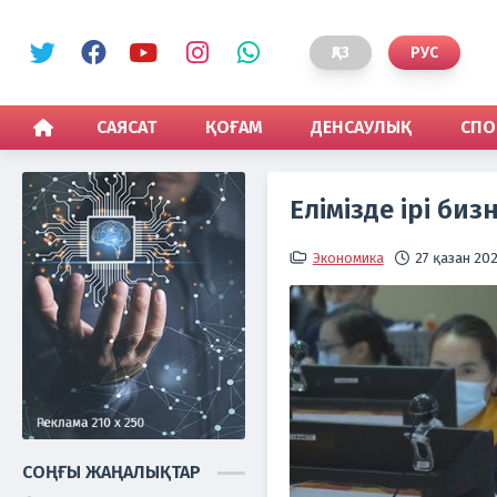
ҚАЗ
РУС
САЯСАТ
ҚОҒАМ
ДЕНСАУЛЫҚ
СПО
Елімізде ірі биз
Экономика
27 қазан 2021
СОҢҒЫ ЖАҢАЛЫҚТАР