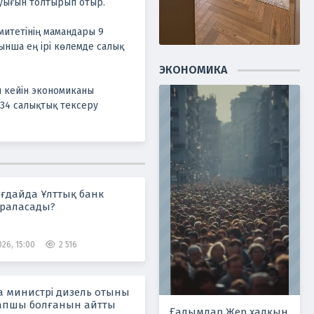
уығын толтырып отыр.
митетінің мамандары 9
нша ең ірі көлемде салық
ЭКОНОМИКА
н кейін экономиканы
 34 салықтық тексеру
ғдайда Ұлттық банк
раласады?
26, 15:00
2 516
а министрі дизель отыны
тапшы болғанын айтты
Ғалымдар Жер халқын