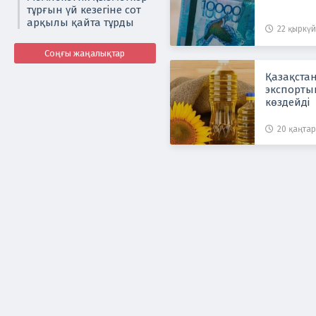
тұрғын үй кезегіне сот
арқылы қайта тұрды
22 қыркүй
Соңғы жаңалықтар
Қазақста
экспортын
көздейді
20 қаңтар 