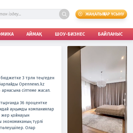
ЖАҢАЛЫҚТАР ҰСЫНУ
ОМИКА
АЙМАҚ
ШОУ-БИЗНЕС
БАЙЛАНЫС
 бюджетке 3 трлн теңгеден
абарлайды Opennews.kz
4 арнасына сілтеме жасап.
тырғанда 36 процентке
мұндай ауқымды компаниялар
і жер қойнауын
ы экономиканың түрлі
 төлеушілер. Олар