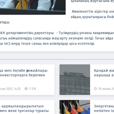
қазынаның жартысына ж
Мемлекеттік кірістер ко
айдың қорытындысы бойы
 атады.
КК департаментінің директоры: - Түсімдердің ұлғаюы пандемияда
тық әкімшілендіру саласында жақсарту кезеңіне келді. Тоғыз айда
а 46,5 млрд теңге салық пен өсімпұлдар қоса есептелді.
а мен Ақтөбе әуежайлары
Қандай жа
инвесторларға берілмек
нарыққа а
сан 2023, 14:35
2 576
19 ақпан 20
н қаржыландырылатын
Энергетик
мен жеке тұлғалар туралы
неліктен 