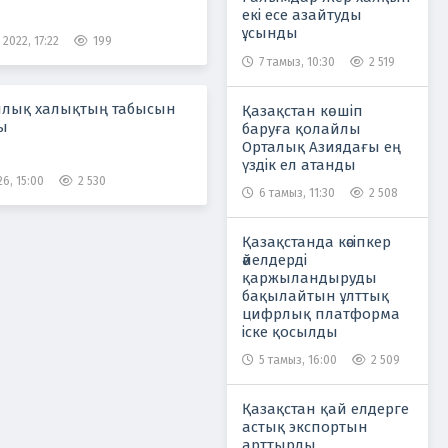
екі есе азайтуды
ұсынды
2022, 17:22
199
7 тамыз, 10:30
2 519
лық халықтың табысын
Қазақстан көшіп
ы
баруға қолайлы
Орталық Азиядағы ең
үздік ел атанды
6, 15:00
2 530
6 тамыз, 11:30
2 508
Қазақстанда кәсіпкер
әйелдерді
қаржыландыруды
бақылайтын ұлттық
цифрлық платформа
іске қосылды
5 тамыз, 16:00
2 509
Қазақстан қай елдерге
астық экспортын
арттырды