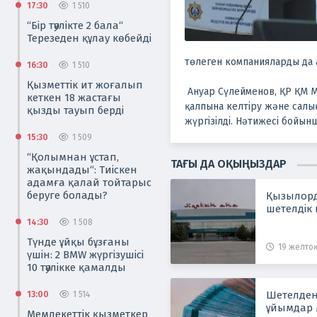
17:30
1 510
“Бір тәулікте 2 бала“
Терезеден құлау көбейді
төлеген компанияларды да
16:30
1 510
Қызметтік ит жоғалып
Ануар Сүлейменов, ҚР ҚМ М
кеткен 18 жастағы
қалпына келтіру және салық
қызды тауып берді
жүргізілді. Нәтижесі бойынш
15:30
1 509
“Қолымнан ұстап,
ТАҒЫ ДА ОҚЫҢЫЗДАР
жақындады“: Тиіскен
адамға қалай тойтарыс
беруге болады?
Қызылорд
шетелдік 
14:30
1 508
Түнде ұйқы бұзғаны
19 желтоқ
үшін: 2 BMW жүргізушісі
10 тәулікке қамалды
Шетелде
13:00
1 514
ұйымдар 
Мемлекеттік қызметкер