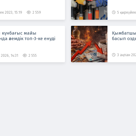
ек 2023, 15:19
2 559
5 қыркүйек 
н күнбағыс майы
Қымбатшы
да әлемдік топ-3-ке енуді
басып озд
3 ақпан 202
2026, 14:31
2 555