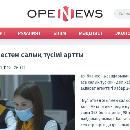
РТ
РУХАНИЯТ
БІЛІМ
МӘДЕНИЕТ
ЭКОН
нестен салық түсімі артты
, 11:10
344
Ірі бизнес нысандарынан
аса салық түскен- деп х
ақпарат агенттігі Хабар.2
Бұл өткен жылмен салыс
көп. Айта өтейік, елде 
саны 343 болса, оның 98-
пайдаланушылар. Қалған
секторларында ірі салық