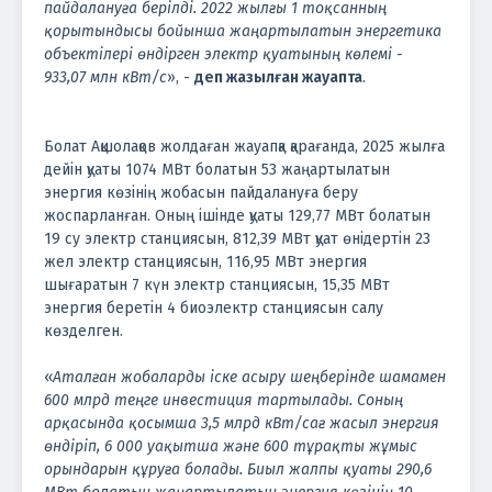
пайдалануға берілді. 2022 жылғы 1 тоқсанның
қорытындысы бойынша жаңартылатын энергетика
объектілері өндірген электр қуатының көлемі -
933,07 млн кВт/с
», -
деп жазылған жауапта
.
Болат Ақшолақов жолдаған жауапқа қарағанда, 2025 жылға
дейін қуаты 1074 МВт болатын 53 жаңартылатын
энергия көзінің жобасын пайдалануға беру
жоспарланған. Оның ішінде қуаты 129,77 МВт болатын
19 су электр станциясын, 812,39 МВт қуат өнідертін 23
жел электр станциясын, 116,95 МВт энергия
шығаратын 7 күн электр станциясын, 15,35 МВт
энергия беретін 4 биоэлектр станциясын салу
көзделген.
«
Аталған жобаларды іске асыру шеңберінде шамамен
600 млрд теңге инвестиция тартылады. Соның
арқасында қосымша 3,5 млрд кВт/сағ жасыл энергия
өндіріп, 6 000 уақытша және 600 тұрақты жұмыс
орындарын құруға болады. Биыл жалпы қуаты 290,6