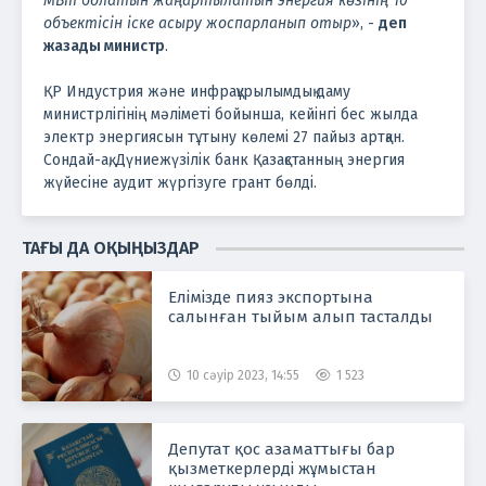
МВт болатын жаңартылатын энергия көзінің 10
объектісін іске асыру жоспарланып отыр
», -
деп
жазады министр
.
ҚР Индустрия және инфрақұрылымдық даму
министрлігінің мәліметі бойынша, кейінгі бес жылда
электр энергиясын тұтыну көлемі 27 пайыз артқан.
Сондай-ақ, Дүниежүзілік банк Қазақстанның энергия
жүйесіне аудит жүргізуге грант бөлді.
ТАҒЫ ДА ОҚЫҢЫЗДАР
Елімізде пияз экспортына
салынған тыйым алып тасталды
10 сәуір 2023, 14:55
1 523
Депутат қос азаматтығы бар
қызметкерлерді жұмыстан