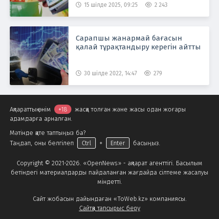
15 шілде 2025, 09:25
2 243
Сарапшы жанармай бағасын
қалай тұрақтандыру керегін айтты
30 шілде 2022, 14:47
279
Ақпараттық өнім
+18
жасқа толған және жасы одан жоғары
адамдарға арналған.
Мәтінде қате таптыңыз ба?
Таңдап, оны белгілеп
Ctrl
+
Enter
басыңыз.
Copyright © 2021-2026. «OpenNews» - ақпарат агенттігі. Басылым
бетіндегі материалдарды пайдаланған жағдайда сілтеме жасалуы
міндетті.
Сайт жобасын дайындаған «ToWeb.kz» компаниясы.
Сайтқа тапсырыс беру