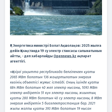
ҚР Энергетика министрі Болат Ақшолақов: 2025 жылға
дейін Қазақстанда 19 су электр стансасы салынатынын
айтты, - деп хабарлайды
Opennews.kz
ақпарат
агенттігі.
«
Қазіргі уақытта республикада белгіленген қуаты
2065 МВт болатын 136 жаңартылатын энергия
көзінің объектісі жұмыс істейді. Оның ішінде қуаты
684 МВт болатын 40 жел электр нысаны, 1093 МВт
электр өндіретін 51 күн электр нысаны, жиынтық
қуаты 280 МВт болатын 40 су электр нысаны, 8 МВт
энергия өндіретін 5 биоэлектростанция бар. 2021
жылы жалпы қуаты 393 МВт болатын 19 нысан