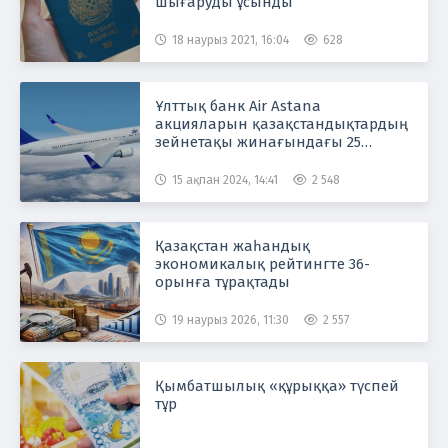
шығаруды ұсынды
18 наурыз 2021, 16:04
628
Ұлттық банк Air Astana
акцияларын қазақстандықтардың
зейнетақы жинағындағы 25
миллиард теңгеге сатып алған
15 ақпан 2024, 14:41
2 548
Қазақстан жаһандық
экономикалық рейтингте 36-
орынға тұрақтады
19 наурыз 2026, 11:30
2 557
Қымбатшылық «құрыққа» түспей
тұр