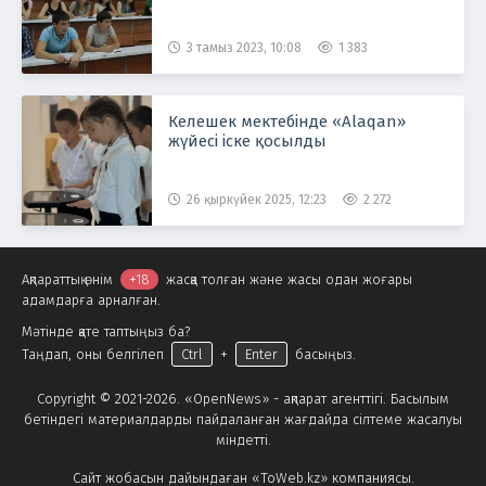
3 тамыз 2023, 10:08
1 383
Келешек мектебінде «Alaqan»
жүйесі іске қосылды
26 қыркүйек 2025, 12:23
2 272
Ақпараттық өнім
+18
жасқа толған және жасы одан жоғары
адамдарға арналған.
Мәтінде қате таптыңыз ба?
Таңдап, оны белгілеп
Ctrl
+
Enter
басыңыз.
Copyright © 2021-2026. «OpenNews» - ақпарат агенттігі. Басылым
бетіндегі материалдарды пайдаланған жағдайда сілтеме жасалуы
міндетті.
Сайт жобасын дайындаған «ToWeb.kz» компаниясы.