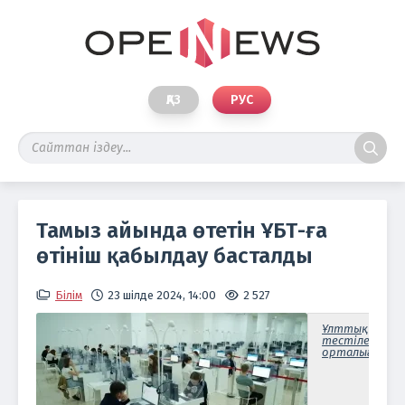
ҚАЗ
РУС
Тамыз айында өтетін ҰБТ-ға
өтініш қабылдау басталды
Білім
23 шілде 2024, 14:00
2 527
Ұлттық
тестілеу
орталығы