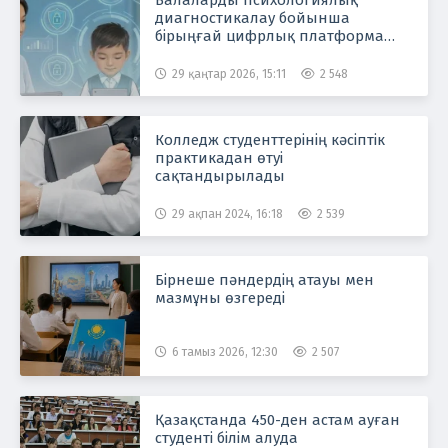
Балаларды психологиялық
диагностикалау бойынша
бірыңғай цифрлық платформа
құрылады
29 қаңтар 2026, 15:11
2 548
Колледж студенттерінің кәсіптік
практикадан өтуі
сақтандырылады
29 ақпан 2024, 16:18
2 539
Бірнеше пәндердің атауы мен
мазмұны өзгереді
6 тамыз 2026, 12:30
2 507
Қазақстанда 450-ден астам ауған
студенті білім алуда