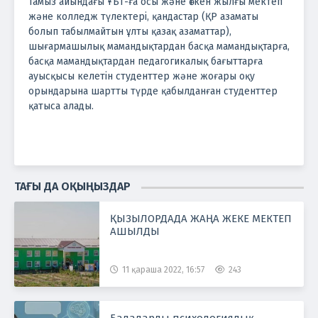
Тамыз айындағы ҰБТ-ға осы және өткен жылғы мектеп
және колледж түлектері, қандастар (ҚР азаматы
болып табылмайтын ұлты қазақ азаматтар),
шығармашылық мамандықтардан басқа мамандықтарға,
басқа мамандықтардан педагогикалық бағыттарға
ауысқысы келетін студенттер және жоғары оқу
орындарына шартты түрде қабылданған студенттер
қатыса алады.
ТАҒЫ ДА ОҚЫҢЫЗДАР
ҚЫЗЫЛОРДАДА ЖАҢА ЖЕКЕ МЕКТЕП
АШЫЛДЫ
11 қараша 2022, 16:57
243