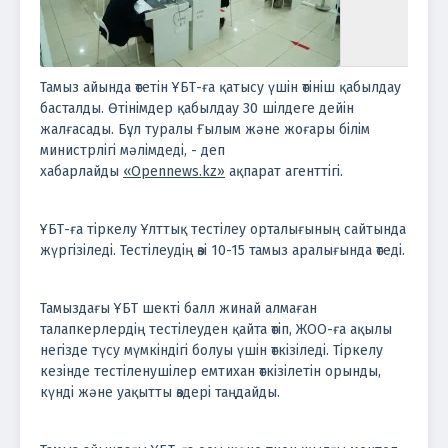
Тамыз айында өтетін ҰБТ-ға қатысу үшін өтініш қабылдау
басталды. Өтінімдер қабылдау 30 шілдеге дейін
жалғасады. Бұл туралы Ғылым және жоғары білім
министрлігі мәлімдеді, - деп
хабарлайды
«Opennews.kz»
ақпарат агенттігі.
ҰБТ-ға тіркелу Ұлттық тестілеу орталығының сайтында
жүргізіледі. Тестілеудің өзі 10-15 тамыз аралығында өтеді.
Тамыздағы ҰБТ шекті балл жинай алмаған
талапкерлердің тестілеуден қайта өтіп, ЖОО-ға ақылы
негізде түсу мүмкіндігі болуы үшін өткізіледі. Тіркелу
кезінде тестіленушілер емтихан өткізілетін орынды,
күнді және уақытты өздері таңдайды.