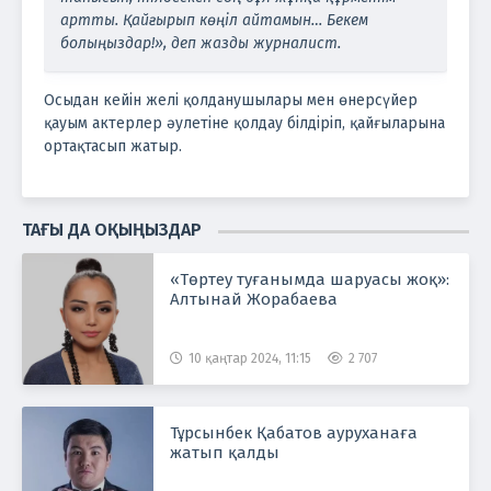
артты.
Қайғырып көңіл айтамын… Бекем
болыңыздар!», деп жазды журналист.
Осыдан кейін желі қолданушылары мен өнерсүйер
қауым актерлер әулетіне қолдау білдіріп, қайғыларына
ортақтасып жатыр.
ТАҒЫ ДА ОҚЫҢЫЗДАР
«Төртеу туғанымда шаруасы жоқ»:
Алтынай Жорабаева
10 қаңтар 2024, 11:15
2 707
Тұрсынбек Қабатов ауруханаға
жатып қалды