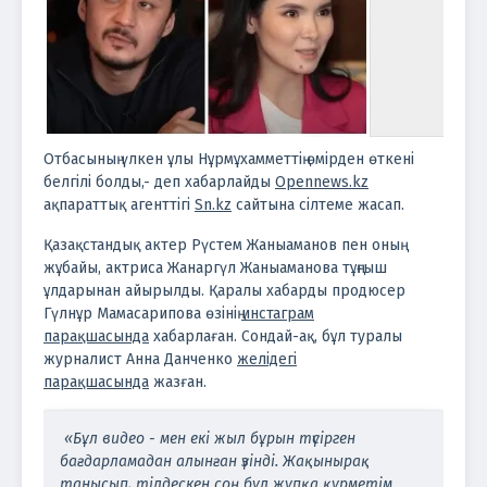
Отбасының үлкен ұлы Нұрмұхамметтің өмірден өткені
белгілі болды,- деп хабарлайды
Opennews.kz
ақпараттық агенттігі
Sn.kz
сайтына сілтеме жасап.
Қазақстандық актер Рүстем Жаныаманов пен оның
жұбайы, актриса Жанаргүл Жаныаманова тұңғыш
ұлдарынан айырылды.
Қаралы хабарды продюсер
Гүлнұр Мамасарипова өзінің
инстаграм
парақшасында
хабарлаған. Сондай-ақ, бұл туралы
журналист Анна Данченко
желідегі
парақшасында
жазған.
«Бұл видео - мен екі жыл бұрын түсірген
бағдарламадан алынған үзінді. Жақынырақ
танысып, тілдескен соң бұл жұпқа құрметім