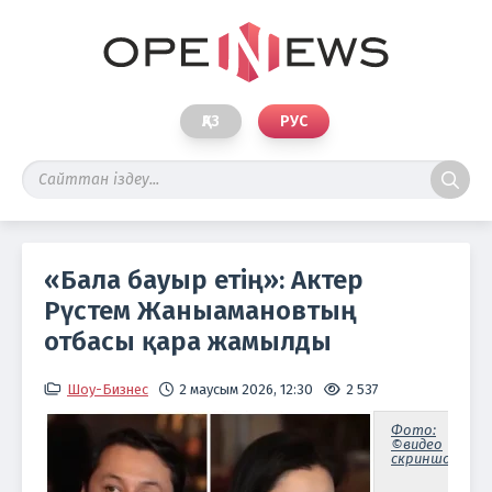
ҚАЗ
РУС
«Бала бауыр етің»: Актер
Рүстем Жаныамановтың
отбасы қара жамылды
Шоу-Бизнес
2 маусым 2026, 12:30
2 537
Фото:
©видео
скриншот