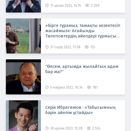
17 қазан 2024, 14:15
2 269
«Бірге тұрамыз, тамақты кезектесіп
жасаймыз»: Ағайынды
Төлеповтердің әйелдері тұрмысы
жайлы айтты
27 сәуір 2022, 17:28
725
“Өлсем, артымда жылайтын адам
бар ма?”
5 наурыз 2022, 16:34
781
Серік Ибрагимов : «Табысымның
бәрін әйелім ұстайды»
30 қазан 2023, 15:28
2 524