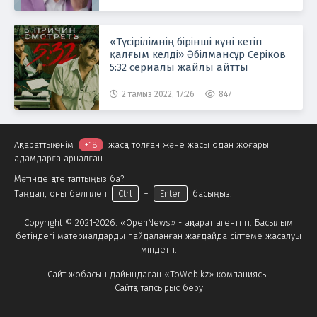
«Түсірілімнің бірінші күні кетіп
қалғым келді» Әбілмансұр Серіков
5:32 сериалы жайлы айтты
2 тамыз 2022, 17:26
847
Ақпараттық өнім
+18
жасқа толған және жасы одан жоғары
адамдарға арналған.
Мәтінде қате таптыңыз ба?
Таңдап, оны белгілеп
Ctrl
+
Enter
басыңыз.
Copyright © 2021-2026. «OpenNews» - ақпарат агенттігі. Басылым
бетіндегі материалдарды пайдаланған жағдайда сілтеме жасалуы
міндетті.
Сайт жобасын дайындаған «ToWeb.kz» компаниясы.
Сайтқа тапсырыс беру