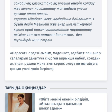
сондай-ақ қазақстандық музыка өнерін қолдау
және кеңінен насихаттау жолындағы үлесін
ерекше атап өткен.
«Қанат Айтбаев жеке жағдайына байланысты
бұған дейін Мәдениет және өнер қызметкерлері
күніне орай өткен салтанатты марапаттау
рәсіміне қатыса алмаған болатын»,- деп
түсіндірді министрлік.
«Парасат» ордені ғылым, мәдениет, әдебиет пен өнер
салаларын дамытуға сіңірген айрықша еңбегі, сондай-
ақ елдің рухани және зияткерлік әлеуетін нығайтуға
қосқан үлесі үшін беріледі.
ТАҒЫ ДА ОҚЫҢЫЗДАР
«Жігіт менікі екенін білдіріп,
айналшықтап қасынан
шықпадым»