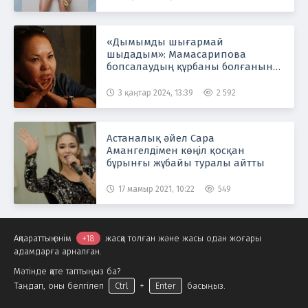
«Дымымды шығармай
шыдадым»: Мамасарипова
бопсалаудың құрбаны болғанын
айтты
3 қаңтар 2024, 13:39
2 592
Астаналық әйел Сара
Амангелдімен көңіл қосқан
бұрынғы жұбайы туралы айтты
17 мамыр 2021, 10:22
549
Ақпараттық өнім
+18
жасқа толған және жасы одан жоғары
адамдарға арналған.
Мәтінде қате таптыңыз ба?
Таңдап, оны белгілеп
Ctrl
+
Enter
басыңыз.