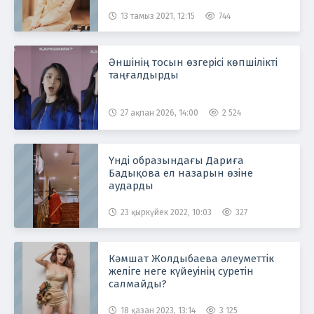
13 тамыз 2021, 12:15
744
Әншінің тосын өзгерісі көпшілікті
таңғалдырды
27 ақпан 2026, 14:00
2 524
Үнді образындағы Дариға
Бадықова ел назарын өзіне
аударды
23 қыркүйек 2022, 10:03
327
Кәмшат Жолдыбаева әлеуметтік
желіге неге күйеуінің суретін
салмайды?
18 қазан 2023, 13:14
3 125