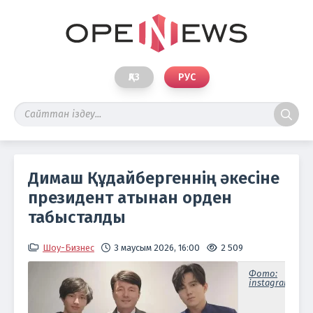
ҚАЗ
РУС
Димаш Құдайбергеннің әкесіне
президент атынан орден
табысталды
Шоу-Бизнес
3 маусым 2026, 16:00
2 509
Фото:
instagram/kana