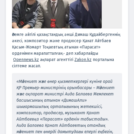
Әлемге әйгілі қазақстандық әнші Димаш Құдайбергеннің
әкесі, композитор және продюсер Қанат Айтбаев
Қасым-Жомарт Тоқаевтың атынан «Парасат»
орденімен марапатталған,- деп хабарлайды
Оpennews.kz
ақпарат агенттігі
Zakon.kz
порталына
сілтеме жасап.
«Мәдениет және өнер қызметкерлері күніне орай
ҚР Премьер-министрінің орынбасары – Мәдениет
және ақпарат министрі Аида Балаева Мемлекет
басшысының атынан «ДимашАли»
шығармашылық орталығының жетекшісі,
композитор, продюсер, музыкант Қанат
Айтбаевқа «Парасат» орденін табыстады».
Аида Балаева Қанат Айтбаевтың отандық
мәдениет пен өнерді дамытудағы елеулі еңбегін,