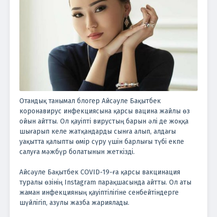
Отандық танымал блогер Айсәуле Бақытбек
коронавирус инфекциясына қарсы вацина жайлы өз
ойын айтты. Ол қауіпті вирустың барын әлі де жоққа
шығарып келе жатқандарды сынға алып, алдағы
уақытта қалыпты өмір сүру үшін барлығы түбі екпе
салуға мәжбүр болатынын жеткізді.
Айсәуле Бақытбек COVID-19-ға қарсы вакцинация
туралы өзінің Instagram парақшасында айтты. Ол аты
жаман инфекцияның қауіптілігіне сенбейтіндерге
шүйлігіп, азулы жазба жариялады.