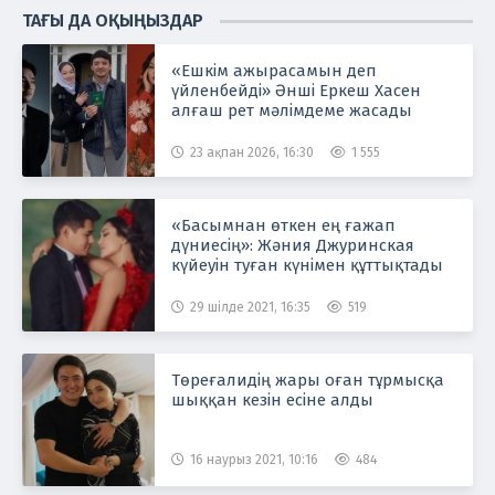
ТАҒЫ ДА ОҚЫҢЫЗДАР
«Ешкім ажырасамын деп
үйленбейді» Әнші Еркеш Хасен
алғаш рет мәлімдеме жасады
23 ақпан 2026, 16:30
1 555
«Басымнан өткен ең ғажап
дүниесің»: Жәния Джуринская
күйеуін туған күнімен құттықтады
29 шілде 2021, 16:35
519
Төреғалидің жары оған тұрмысқа
шыққан кезін есіне алды
16 наурыз 2021, 10:16
484