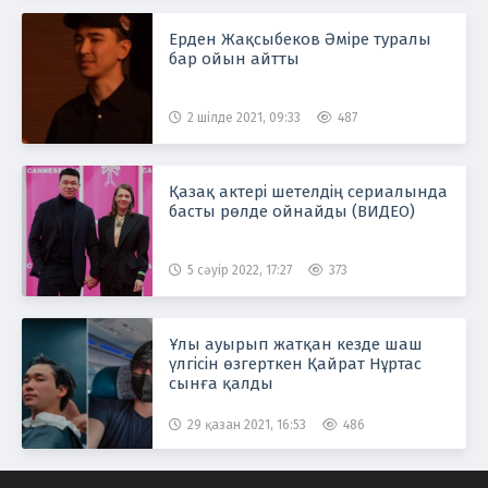
Ерден Жақсыбеков Әміре туралы
бар ойын айтты
2 шілде 2021, 09:33
487
Қазақ актері шетелдің сериалында
басты рөлде ойнайды (ВИДЕО)
5 сәуір 2022, 17:27
373
Ұлы ауырып жатқан кезде шаш
үлгісін өзгерткен Қайрат Нұртас
сынға қалды
29 қазан 2021, 16:53
486