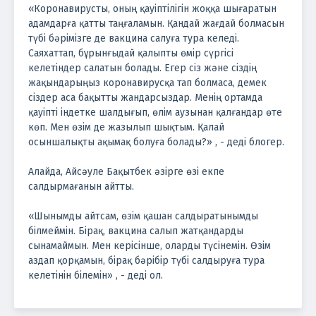
«Коронавирусты, оның қауіптілігін жоққа шығаратын
адамдарға қатты таңғаламын. Қандай жағдай болмасын
түбі бәрімізге де вакцина салуға тура келеді.
Саяхаттап, бұрынғыдай қалыпты өмір сүргісі
келетіндер салатын болады. Егер сіз және сіздің
жақындарыңыз коронавирусқа тап болмаса, демек
сіздер аса бақытты жандарсыздар. Менің ортамда
қауіпті індетке шалдығып, өлім аузынан қалғандар өте
көп. Мен өзім де жазылып шықтым. Қалай
осыншалықты ақымақ болуға болады?» , - деді блогер.
Алайда, Айсәуле Бақытбек әзірге өзі екпе
салдырмағанын айтты.
«Шынымды айтсам, өзім қашан салдыратынымды
білмеймін. Бірақ, вакцина салып жатқандарды
сынамаймын. Мен керісінше, оларды түсінемін. Өзім
аздап қорқамын, бірақ бәрібір түбі салдыруға тура
келетінін білемін» , - деді ол.