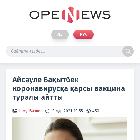
ҚАЗ
РУС
Айсәуле Бақытбек
коронавирусқа қарсы вакцина
туралы айтты
Шоу-Бизнес
19 сәуір 2021, 10:55
450
Фо
htt
hl=r