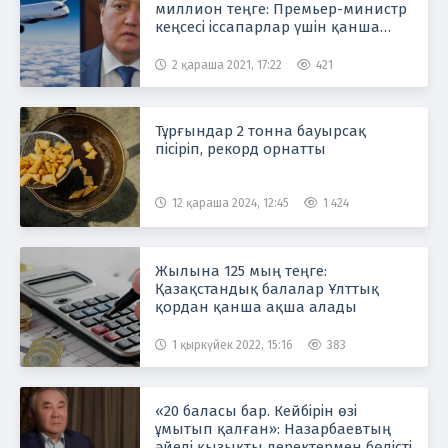
миллион теңге: Премьер-министр
кеңсесі іссапарлар үшін қанша
ақша жұмсайды?
2 қараша 2021, 17:22
421
Тұрғындар 2 тонна бауырсақ
пісіріп, рекорд орнатты
12 қараша 2024, 12:45
1 424
Жылына 125 мың теңге:
Қазақстандық балалар Ұлттық
қордан қанша ақша алады
1 қыркүйек 2022, 15:16
383
«20 баласы бар. Кейбірін өзі
ұмытып қалған»: Назарбаевтың
әйелі қызықты деректермен бөлісті