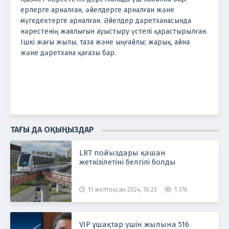
ерлерге арналған, әйелдерге арналған және
мүгедектерге арналған. Әйелдер дәретханасында
нәрестенің жаялығын ауыстыру үстелі қарастырылған.
Ішкі жағы жылы, таза және ыңғайлы; жарық, айна
және дәретхана қағазы бар.
ТАҒЫ ДА ОҚЫҢЫЗДАР
LRT пойыздары қашан
жеткізілетіні белгілі болды
11 желтоқсан 2024, 16:23
1 376
VIP ұшақтар үшін жылына 516