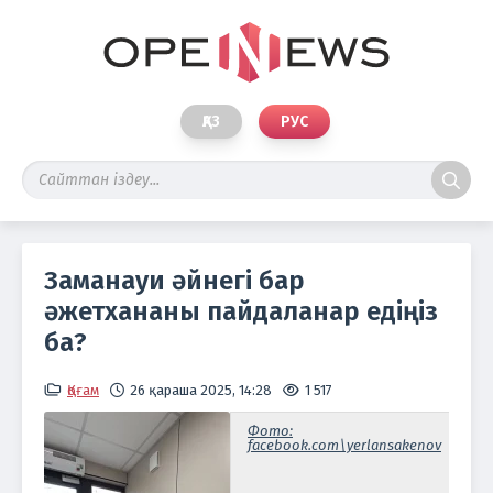
ҚАЗ
РУС
Заманауи әйнегі бар
әжетхананы пайдаланар едіңіз
ба?
Қоғам
26 қараша 2025, 14:28
1 517
Фото:
facebook.com\yerlansakenov