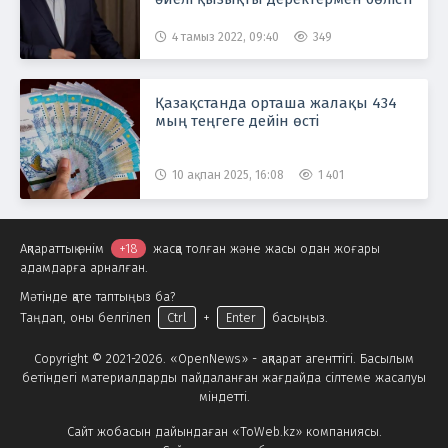
4 тамыз 2022, 09:40
349
Қазақстанда орташа жалақы 434
мың теңгеге дейін өсті
10 ақпан 2025, 16:08
1 401
Ақпараттық өнім
+18
жасқа толған және жасы одан жоғары
адамдарға арналған.
Мәтінде қате таптыңыз ба?
Таңдап, оны белгілеп
Ctrl
+
Enter
басыңыз.
Copyright © 2021-2026. «OpenNews» - ақпарат агенттігі. Басылым
бетіндегі материалдарды пайдаланған жағдайда сілтеме жасалуы
міндетті.
Сайт жобасын дайындаған «ToWeb.kz» компаниясы.