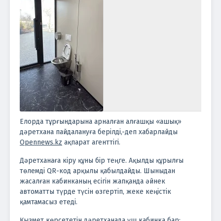
Елорда тұрғындарына арналған алғашқы «ашық»
дәретхана пайдалануға берілді,-деп хабарлайды
Opennews.kz
ақпарат агенттігі.
Дәретханаға кіру құны бір теңге. Ақылды құрылғы
төлемді QR-код арқылы қабылдайды. Шыныдан
жасалған кабинканың есігін жапқанда әйнек
автоматты түрде түсін өзгертіп, жеке кеңістік
қамтамасыз етеді.
Қызмет көрсететін дәретханада үш кабинка бар: