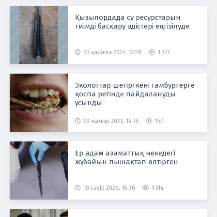
Қызылордада су ресурстарын
тиімді басқару әдістері еңгізілуде
20 қараша 2024, 12:28
1 377
Экологтар шегірткені гамбургерге
қоспа ретінде пайдалануды
ұсынды
29 мамыр 2023, 14:35
157
Ер адам азаматтық некедегі
жұбайын пышақтап өлтірген
10 сәуір 2026, 16:30
1 514