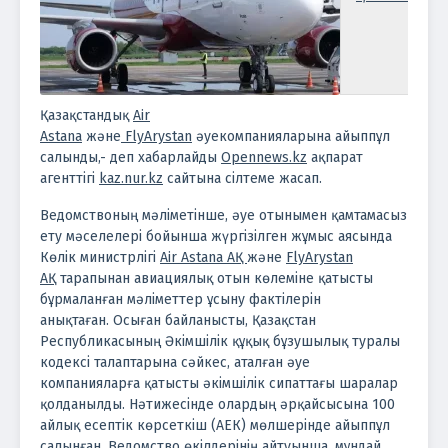
Қазақстандық
Air
Astana
және
FlyArystan
әуекомпанияларына айыппұл
салынды,- деп хабарлайды
Opennews.kz
ақпарат
агенттігі
kaz.nur.kz
сайтына сілтеме жасап.
Ведомствоның мәліметінше, әуе отынымен қамтамасыз
ету мәселелері бойынша жүргізілген жұмыс аясында
Көлік министрлігі
Air Astana АҚ
және
FlyArystan
АҚ
тарапынан авиациялық отын көлеміне қатысты
бұрмаланған мәліметтер ұсыну фактілерін
анықтаған.
Осыған байланысты, Қазақстан
Республикасының Әкімшілік құқық бұзушылық туралы
кодексі талаптарына сәйкес, аталған әуе
компанияларға қатысты әкімшілік сипаттағы шаралар
қолданылды. Нәтижесінде олардың әрқайсысына 100
айлық есептік көрсеткіш (АЕК) мөлшерінде айыппұл
салынған.
Ведомство өкілдерінің айтуынша, мұндай