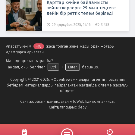
Қарттар күніне байланысты
зейнеткерлерге 29 мың теңгеге
дейін бір реттік төлем беріледі
29 қыркүйек 2025, 14:16
3 458
Ақпараттық өнім
+18
жасқа толған және жасы одан жоғары
адамдарға арналған.
Мәтінде қате таптыңыз ба?
Таңдап, оны белгілеп
Ctrl
+
Enter
басыңыз.
Copyright © 2021-2026. «OpenNews» - ақпарат агенттігі. Басылым
бетіндегі материалдарды пайдаланған жағдайда сілтеме жасалуы
міндетті.
Сайт жобасын дайындаған «ToWeb.kz» компаниясы.
Сайтқа тапсырыс беру