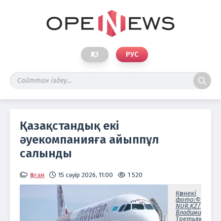
ҚАЗ
РУС
Қазақстандық екі
әуекомпанияға айыппұл
салынды
Қоғам
15 сәуір 2026, 11:00
1 520
Көрнекі
фото:©
NUR.KZ/
Владимир
Третьяков