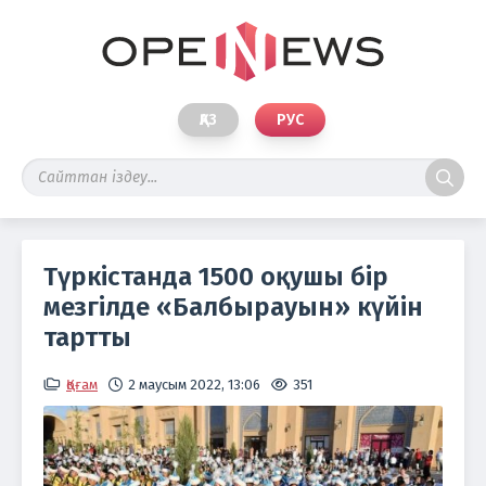
ҚАЗ
РУС
Түркістанда 1500 оқушы бір
мезгілде «Балбырауын» күйін
тартты
Қоғам
2 маусым 2022, 13:06
351