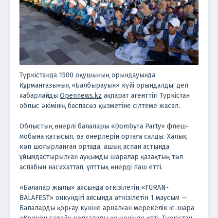
Түркістанда 1500 оқушының орындауында
Құрманғазының «Балбы­ра­уын» күйі орындалды, деп
хабарлайды
Opennews.kz
ақпарат агенттігі Түркістан
облыс әкімінің баспасөз қызметіне сілтеме жасап.
Облыстың өнерлі балалары «Dombyra Party» флеш-
мобына қатысып, өз өнерлерін ортаға салды. Халық
көп шоғырланған ортада, ашық аспан астында
ұйымдастырылған ауқымды шаралар қазақтың төл
аспабын насихаттап, ұлттық өнерді паш етті.
«Балалар жылы» аясында өткізілетін «TURAN-
BALAFEST» онкүндігі аясында өткізілетін 1 маусым —
Балаларды қорғау күніне арналған мерекелік іс-шара