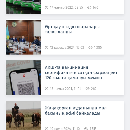
17 мамыр 2022, 08:55
670
Өрт қауіпсіздігі шаралары
талқыланды
12 қараша 2024, 12:03
1 385
АҚШ-та вакцинация
сертификатын сатқан фармацевт
120 жылға қамалуы мүмкін
18 тамыз 2021, 11:04
262
Жаңақорған ауданында мал
басының өсімі байқалады
10 сәуір 2024, 11:10
1 515