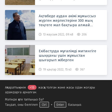
Ақтөбеде аудан әкімі жұмыссыз
жүрген жерлестеріне 300 мың
теңгеге мал бақтыра алмай
отырғанын айтты
13 маусым 2022, 09:48
206
Екібастұзда мұғалімді митингіге
шыққаны үшін жұмыстан
шығарып жіберген
19 қаңтар 2022, 15:43
367
Ақпараттық өнім
+18
жасқа толған және жасы одан жоғары
адамдарға арналған.
Мәтінде қате таптыңыз ба?
Таңдап, оны белгілеп
Ctrl
+
Enter
басыңыз.