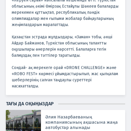
«Керуен сарай» көпсалалы кешенінде өтті. Түркістан
облысының әкімі Өмірзақ Естайұлы Шөкеев балаларды
мерекемен құттықтап, республикалық пәндік
олимпиадалар мен ғылыми жобалар байқауларының
жеңімпаздарын марапаттады.
Қазақстан эстрада жұлдыздары, «Заман» тобы, әнші
Айдар Байжанов, Түркістан облысының талантты
оқушылары өнерлерін көрсетті. Балаларға тегін
балмұздақ пен тәттілер таратылды.
Сондай- ақ мерекеге орай «DRONE CHALLENGE» және
«ROBO FEST» көрмесі ұйымдастырылып, жас қылқалам
шеберлерінің салған таңдаулы суреттері
насихатталды.
ТАҒЫ ДА ОҚЫҢЫЗДАР
Әлия Назарбаеваның
компаниясының ақшасына жаңа
автобустар алынады