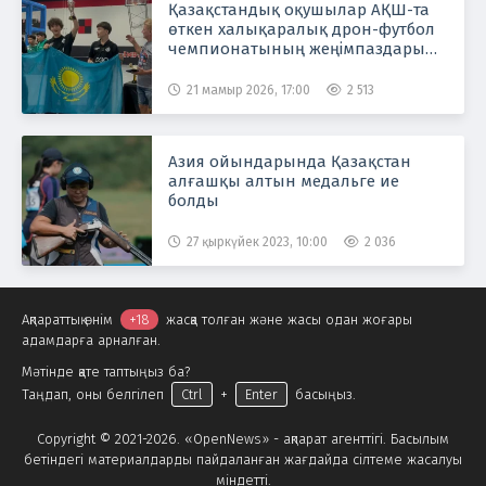
Қазақстандық оқушылар АҚШ-та
өткен халықаралық дрон-футбол
чемпионатының жеңімпаздары
атанды
21 мамыр 2026, 17:00
2 513
Азия ойындарында Қазақстан
алғашқы алтын медальге ие
болды
27 қыркүйек 2023, 10:00
2 036
Ақпараттық өнім
+18
жасқа толған және жасы одан жоғары
адамдарға арналған.
Мәтінде қате таптыңыз ба?
Таңдап, оны белгілеп
Ctrl
+
Enter
басыңыз.
Copyright © 2021-2026. «OpenNews» - ақпарат агенттігі. Басылым
бетіндегі материалдарды пайдаланған жағдайда сілтеме жасалуы
міндетті.