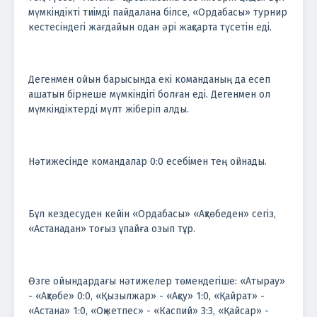
мүмкіндікті тиімді пайдалана білсе, «Ордабасы» турнир
кестесіндегі жағдайын одан әрі жақсарта түсетін еді.
Дегенмен ойын барысында екі команданың да есеп
ашатын бірнеше мүмкіндігі болған еді. Дегенмен ол
мүмкіндіктерді мүлт жіберіп алды.
Нәтижесінде командалар 0:0 есебімен тең ойнады.
Бұл кездесуден кейін «Ордабасы» «Ақтөбеден» сегіз,
«Астанадан» тоғыз ұпайға озып тұр.
Өзге ойындардағы нәтижелер төмендегіше: «Атырау»
- «Ақтөбе» 0:0, «Қызылжар» - «Ақсу» 1:0, «Қайрат» -
«Астана» 1:0, «Оқжетпес» - «Каспий» 3:3, «Қайсар» -