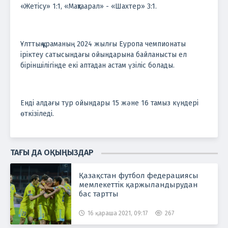
«Жетісу» 1:1, «Мақтаарал» - «Шахтер» 3:1.
Ұлттық құраманың 2024 жылғы Еуропа чемпионаты
іріктеу сатысындағы ойындарына байланысты ел
біріншілігінде екі аптадан астам үзіліс болады.
Енді алдағы тур ойындары 15 және 16 тамыз күндері
өткізіледі.
ТАҒЫ ДА ОҚЫҢЫЗДАР
Қазақстан футбол федерациясы
мемлекеттік қаржыландырудан
бас тартты
16 қараша 2021, 09:17
267