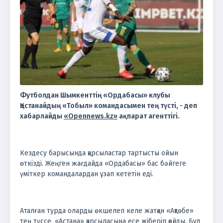
Футболдан Шымкенттің «Ордабасы» клубы
Қостанайдың «Тобыл» командасымен тең түсті, - деп
хабарлайды
«Opennews.kz»
ақпарат агенттігі.
Кездесу барысында қарсыластар тартысты ойын
өткізді. Жеңген жағдайда «Ордабасы» бас бәйгеге
үміткер командалардан ұзап кететін еді.
Аталған турда оларды өкшелеп келе жатқан «Ақтөбе»
тең түссе, «Астана» қарсыласына есе жіберіп қойды. Бұл