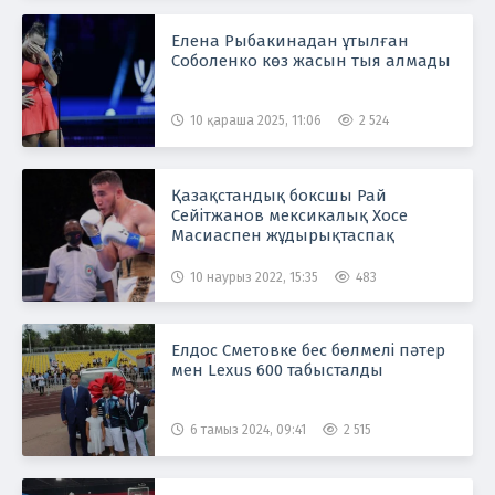
Елена Рыбакинадан ұтылған
Соболенко көз жасын тыя алмады
10 қараша 2025, 11:06
2 524
Қазақстандық боксшы Рай
Сейітжанов мексикалық Хосе
Масиаспен жұдырықтаспақ
10 наурыз 2022, 15:35
483
Елдос Сметовке бес бөлмелі пәтер
мен Lexus 600 табысталды
6 тамыз 2024, 09:41
2 515