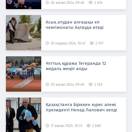
26 ақпан 2024, 09:48
2 634
Асық атудан алғашқы ел
чемпионаты Ақтауда өтеді
20 наурыз 2024, 10:43
2 597
Ұлттық құрама Тегеранда 12
медаль жеңіп алды
20 ақпан 2024, 09:49
2 526
Қазақстанға Біріккен күрес әлемі
президенті Ненад Лалович келді
17 ақпан 2025, 10:31
2 686