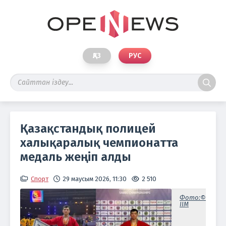
ҚАЗ
РУС
Қазақстандық полицей
халықаралық чемпионатта
медаль жеңіп алды
Спорт
29 маусым 2026, 11:30
2 510
Фото:©
ІІМ