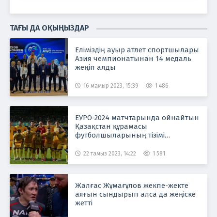
ТАҒЫ ДА ОҚЫҢЫЗДАР
Еліміздің ауыр атлет спортшылары
Азия чемпионатынан 14 медаль
жеңіп алды
16 мамыр 2023, 15:39
1 486
ЕУРО-2024 матчтарында ойнайтын
Қазақстан құрамасы
футболшыларының тізімі
жарияланды
22 тамыз 2023, 14:22
1 581
Жалғас Жұмағұлов жекпе-жекте
аяғын сындырып алса да жеңіске
жетті