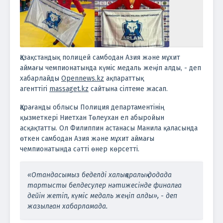
Қазақстандық полицей самбодан Азия және мұхит
аймағы чемпионатында күміс медаль жеңіп алды, - деп
хабарлайды
Opennews.kz
ақпараттық
агенттігі
massaget.kz
сайтына сілтеме жасап.
Қарағанды облысы Полиция департаментінің
қызметкері Ниетхан Төлеухан ел абыройын
асқақтатты. Ол Филиппин астанасы Манила қаласында
өткен самбодан Азия және мұхит аймағы
чемпионатында сәтті өнер көрсетті.
«Отандасымыз беделді халықаралық додада
тартысты белдесулер нәтижесінде финалға
дейін жетіп, күміс медаль жеңіп алды», - деп
жазылған хабарламада.