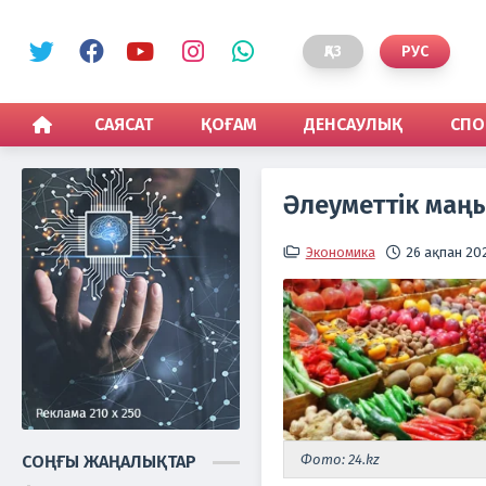
ҚАЗ
РУС
САЯСАТ
ҚОҒАМ
ДЕНСАУЛЫҚ
СПО
Әлеуметтік маңы
Экономика
26 ақпан 202
СОҢҒЫ ЖАҢАЛЫҚТАР
Фото: 24.kz