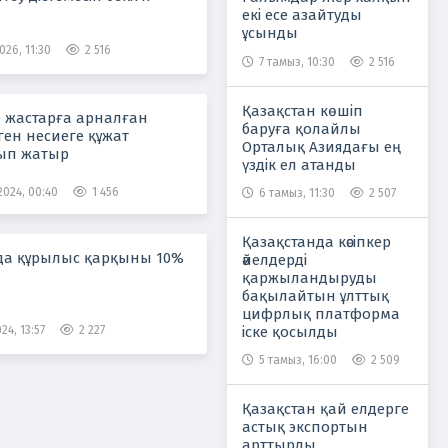
екі есе азайтуды
ұсынды
026, 11:30
2 516
7 тамыз, 10:30
2 516
Қазақстан көшіп
е жастарға арналған
баруға қолайлы
ген несиеге құжат
Орталық Азиядағы ең
ып жатыр
үздік ел атанды
2024, 00:40
1 456
6 тамыз, 11:30
2 507
Қазақстанда кәсіпкер
да құрылыс қарқыны 10%
әйелдерді
қаржыландыруды
бақылайтын ұлттық
цифрлық платформа
іске қосылды
24, 13:57
2 227
5 тамыз, 16:00
2 509
Қазақстан қай елдерге
астық экспортын
арттырды