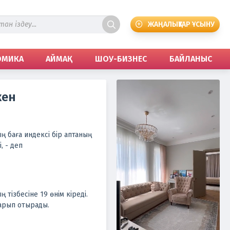
ЖАҢАЛЫҚТАР ҰСЫНУ
ОМИКА
АЙМАҚ
ШОУ-БИЗНЕС
БАЙЛАНЫС
кен
ң баға индексі бір аптаның
, - деп
тізбесіне 19 өнім кіреді.
ңарып отырады.