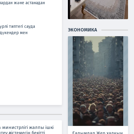
лардан және астанадан
рлі типтегі сауда
ЭКОНОМИКА
 дүкендер мен
 министрлігі жалпы ішкі
теу әдістемесін бекітті
Ғалымдар Жер халқын