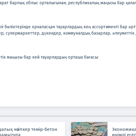
парат барлық облыс орталығынан, республикалық маңызы бар қала
лі бөліктерінде орналасқан тауарлардың кең ассортименті бар әртү
ер, супермаркеттер, дүкендер, коммуналдық базарлар, әлеуметтік
тік маңызы бар кей тауарлардың орташа бағасы:
лық кәсіпкер темір-бетон
Экономика
 дамытуда
өнімді есеп