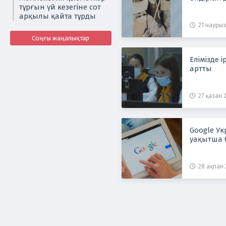
тұрғын үй кезегіне сот
арқылы қайта тұрды
21 наурыз
Соңғы жаңалықтар
Елімізде і
артты
27 қазан 2
Google Ук
уақытша 
28 ақпан 2