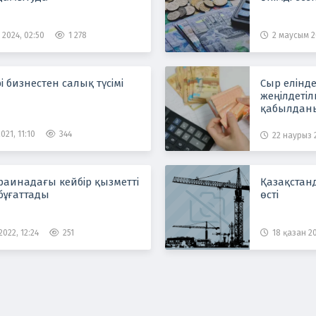
 2024, 02:50
1 278
2 маусым 2
рі бизнестен салық түсімі
Сыр елінд
жеңілдетіл
қабылдан
021, 11:10
344
22 наурыз 
раинадағы кейбір қызметті
Қазақстан
бұғаттады
өсті
022, 12:24
251
18 қазан 20