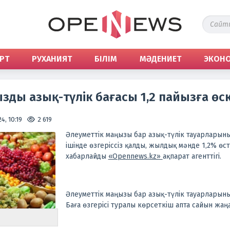
РТ
РУХАНИЯТ
БІЛІМ
МӘДЕНИЕТ
ЭКОН
зды азық-түлік бағасы 1,2 пайызға өс
4, 10:19
2 619
Әлеуметтік маңызы бар азық-түлік тауарларыны
ішінде өзгеріссіз қалды, жылдық мәнде 1,2% өсті
хабарлайды
«Opennews.kz»
ақпарат агенттігі.
Әлеуметтік маңызы бар азық-түлік тауарларының 
Баға өзгерісі туралы көрсеткіш апта сайын жа