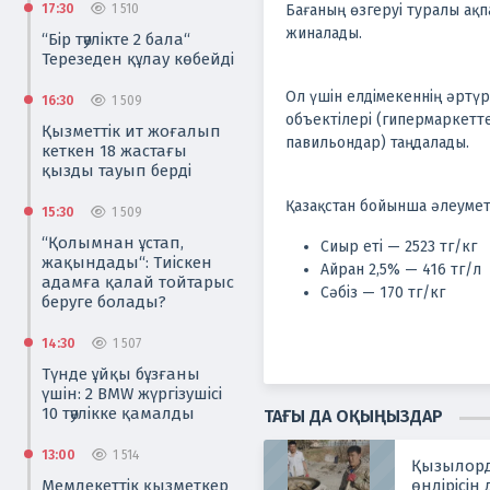
17:30
1 510
Бағаның өзгеруі туралы ақ
жиналады.
“Бір тәулікте 2 бала“
Терезеден құлау көбейді
Ол үшін елдімекеннің әртүр
16:30
1 509
объектілері (гипермаркетт
Қызметтік ит жоғалып
павильондар) таңдалады.
кеткен 18 жастағы
қызды тауып берді
Қазақстан бойынша әлеумет
15:30
1 509
“Қолымнан ұстап,
Сиыр еті — 2523 тг/кг
жақындады“: Тиіскен
Айран 2,5% — 416 тг/л
адамға қалай тойтарыс
Сәбіз — 170 тг/кг
беруге болады?
14:30
1 507
Түнде ұйқы бұзғаны
үшін: 2 BMW жүргізушісі
10 тәулікке қамалды
ТАҒЫ ДА ОҚЫҢЫЗДАР
13:00
1 514
Қызылорда
Мемлекеттік қызметкер
өндірісін