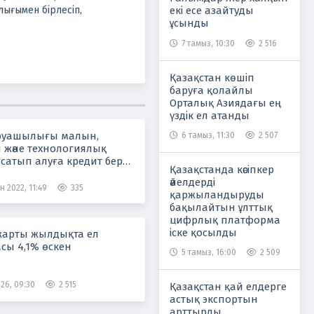
екі есе азайтуды
лығымен бірлесіп,
ұсынды
7 тамыз, 10:30
2 516
Қазақстан көшіп
баруға қолайлы
Орталық Азиядағы ең
үздік ел атанды
руашылығы малын,
6 тамыз, 11:30
2 507
 және технологиялық
сатып алуға кредит беру,
Қазақстанда кәсіпкер
 лизинг кезінде сыйақы
әйелдерді
есін субсидиялау»
 2022, 11:49
335
қаржыландыруды
ралы ақпарат
бақылайтын ұлттық
цифрлық платформа
іске қосылды
жарты жылдықта ел
сы 4,1% өскен
5 тамыз, 16:00
2 509
26, 09:30
2 515
Қазақстан қай елдерге
астық экспортын
арттырды