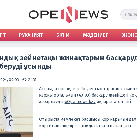
РТ
РУХАНИЯТ
БІЛІМ
МӘДЕНИЕТ
ЭКОН
андық зейнетақы жинақтарын басқару
беруді ұсынды
024, 09:03
2 137
Астанада президент Тоқаевтың төрағалығымен 
қаржы орталығын (АХҚО) басқару жөніндегі кеңе
хабарлайды
«Opennews.kz»
ақпарат агенттігі.
Отырыста мемлекет басшысы қор нарығын дамы
көрсеткішінің бірі – өтімділік екенін атап өтті.