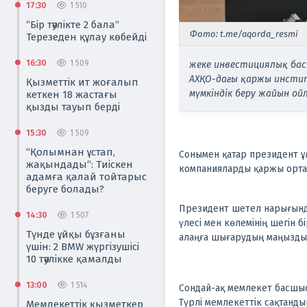
17:30
1 510
“Бір тәулікте 2 бала“
Фото: t.me/aqorda_resmi
Терезеден құлау көбейді
16:30
1 509
жеке инвестициялық бас
АХҚО-дағы қаржы инсти
Қызметтік ит жоғалып
мүмкіндік беру жайын ой
кеткен 18 жастағы
қызды тауып берді
15:30
1 509
“Қолымнан ұстап,
Сонымен қатар президент ұл
жақындады“: Тиіскен
компанияларды қаржы орта
адамға қалай тойтарыс
беруге болады?
Президент шетел нарығында
14:30
1 507
үлесі мен көлемінің шегін 
Түнде ұйқы бұзғаны
алаңға шығарудың маңызды
үшін: 2 BMW жүргізушісі
10 тәулікке қамалды
13:00
1 514
Сондай-ақ мемлекет басшысы
Түрлі мемлекеттік сақтанд
Мемлекеттік қызметкер