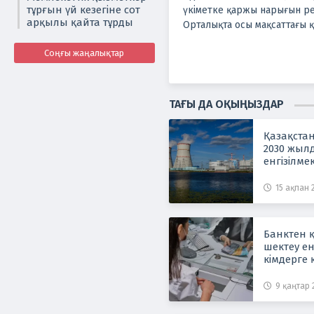
тұрғын үй кезегіне сот
үкіметке қаржы нарығын ре
арқылы қайта тұрды
Орталықта осы мақсаттағы 
Соңғы жаңалықтар
ТАҒЫ ДА ОҚЫҢЫЗДАР
Қазақста
2030 жыл
енгізілме
15 ақпан 2
Банктен 
шектеу ен
кімдерге
9 қаңтар 