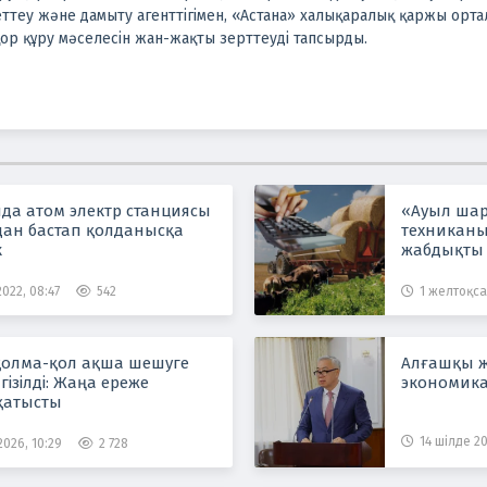
ттеу және дамыту агенттігімен, «Астана» халықаралық қаржы орта
қор құру мәселесін жан-жақты зерттеуді тапсырды.
нда атом электр станциясы
«Ауыл ша
дан бастап қолданысқа
техниканы
к
жабдықты 
сондай-ақ
мөлшерлем
022, 08:47
542
1 желтоқсан
жобасы ту
қолма-қол ақша шешуге
Алғашқы 
гізілді: Жаңа ереже
экономика
 қатысты
14 шілде 20
2026, 10:29
2 728