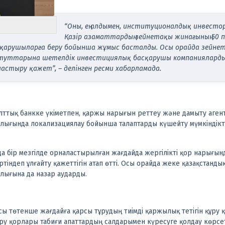
“Оны, ең алдымен, институционалдық инвесто
Қазір азаматтардың зейнетақы жинағының 50 па
қарушыларға беру бойынша жұмыс басталды. Осы орайда зейне
туттарына шетелдік инвестициялық басқарушы компаниялардың 
ластыру қажет”, – делінген ресми хабарламада.
ттық банкке үкіметпен, қаржы нарығын реттеу және дамыту агентт
лығында локализациялау бойынша талаптарды күшейту мүмкіндікт
 бір мезгілде орналастырылған жағдайда жергілікті қор нарығын
біртіндеп ұлғайту қажеттігін атап өтті. Осы орайда жеке қазақстан
лығына да назар аударды.
 төтенше жағдайға қарсы тұрудың тиімді қаржылық тетігін құру қ
ыру қорлары табиғи апаттардың салдарымен күресуге қолдау көрсе