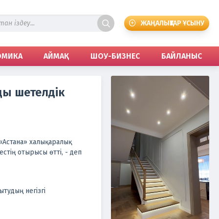
ЖАҢАЛЫҚТАР ҰСЫНУ
ОМИКА
АЙМАҚ
ШОУ-БИЗНЕС
БАЙЛАНЫС
ды шетелдік
«Астана» халықаралық
стің отырысы өтті, - деп
тудың негізгі