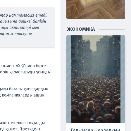
рлар қамтамасыз етеді.
йызына дейінгі бөлігін
тақы активтері мен
ЭКОНОМИКА
қол жеткізуіне
ігімен, АХҚО-мен бірге
ерін қарастыруды ұсынды.
дағы бағалы қағаздардың
дық компанияларды ашық
ажет екеніне тоқталды.
туі қажет. Президент
Ғалымдар Жер халқын