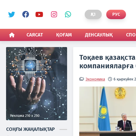
ҚАЗ
РУС
САЯСАТ
ҚОҒАМ
ДЕНСАУЛЫҚ
СПО
Тоқаев қазақст
компанияларға 
Экономика
6 қыркүйек 2
СОҢҒЫ ЖАҢАЛЫҚТАР