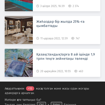
3 шілде 2025, 16:39
2 374
Жиһаздар бір жылда 25%-ға
қымбаттады
11 қараша 2022, 12:39
747
Қазақстандықтарға 8 ай ішінде 1,9
трлн теңге зейнетақы төленді
20 қыркүйек 2022, 10:55
463
Ақпараттық өнім
+18
жасқа толған және жасы одан жоғары
адамдарға арналған.
Мәтінде қате таптыңыз ба?
Таңдап, оны белгілеп
Ctrl
+
Enter
басыңыз.