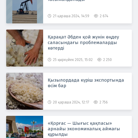
21 қараша 2024, 14:59
2 674
Қарақат Әбден қой жүнін өңдеу
саласындағы проблемаларды
көтерді
25 қыркүйек 2025, 15:02
2 250
Қызылордада күріш экспортында
өсім бар
20 қараша 2024, 12:17
2 756
«Қорғас — Шығыс қақпасы»
арнайы экономикалық аймағы
құрылды