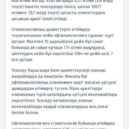
808 өтінім жатыр. Атап айтқанда 5131 өтінім (4,6 млрд
теңге) банктің тексеруінде болса, қалған 10677
өтінімге (8,7 млрд теңге) қатысты клиенттерден
қосымша құжат талап етіледі.
Стоматологиялық қызметтерге өтінімдер
тоқтатылғаннан кейін офтальмологияға сұраныс күрт
артқан. Мәселен 15 қыркүйекке дейін бұл санат
бойынша ай сайын орташа 174 өтінім мақұлданса,
шектеуден кейін бұл көрсеткіш 1264-ке дейін өсіп, 7
есе артқан.
Тексеру барысында банк қызметкерлері күмәнді
жағдайларды да анықтаған. Мысалы бір
офтальмологиялық клиникамен шарт жасаған әртүрлі
адамдардан өтінімдер түскен, бірақ құжаттарда
клиниканың түрлі қалалардағы әртүрлі мекенжайлары
көрсетілген. Тексеру нәтижесінде аталған
мекенжайларда мұндай клиникалардың жоқ екені
белгілі болған.
Офтальмология мен стоматология бойынша өтінімдер