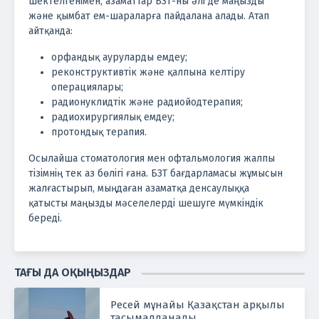
шектелгенімен, азаматтар БЗТ-ны әлі де маңызды
және қымбат ем-шараларға пайдалана алады. Атап
айтқанда:
орфандық ауруларды емдеу;
реконструктивтік және қалпына келтіру
операциялары;
радионуклидтік және радиойодтерапия;
радиохирургиялық емдеу;
протондық терапия.
Осылайша стоматология мен офтальмология жалпы
тізімнің тек аз бөлігі ғана. БЗТ бағдарламасы жұмысын
жалғастырып, мыңдаған азаматқа денсаулыққа
қатысты маңызды мәселелерді шешуге мүмкіндік
береді.
ТАҒЫ ДА ОҚЫҢЫЗДАР
Ресей мұнайы Қазақстан арқылы
тасымалданады