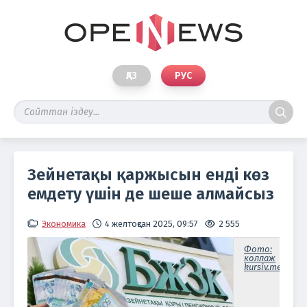
ҚАЗ
РУС
Зейнетақы қаржысын енді көз
емдету үшін де шеше алмайсыз
Экономика
4 желтоқсан 2025, 09:57
2 555
Фото:
коллаж
kursiv.media