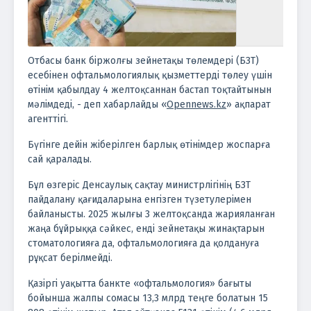
Отбасы банк біржолғы зейнетақы төлемдері (БЗТ)
есебінен офтальмологиялық қызметтерді төлеу үшін
өтінім қабылдау 4 желтоқсаннан бастап тоқтайтынын
мәлімдеді, - деп хабарлайды «
Opennews.kz
» ақпарат
агенттігі.
Бүгінге дейін жіберілген барлық өтінімдер жоспарға
сай қаралады.
Бұл өзгеріс Денсаулық сақтау министрлігінің БЗТ
пайдалану қағидаларына енгізген түзетулерімен
байланысты. 2025 жылғы 3 желтоқсанда жарияланған
жаңа бұйрыққа сәйкес, енді зейнетақы жинақтарын
стоматологияға да, офтальмологияға да қолдануға
рұқсат берілмейді.
Қазіргі уақытта банкте «офтальмология» бағыты
бойынша жалпы сомасы 13,3 млрд теңге болатын 15