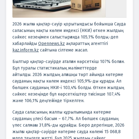
2026 жылғы қаңтар-сәуір қорытындысы бойынша Сауда
саласының нақты көлем индексі (НКИ) өткен жылдың
сәйкес кезеңімен салыстырғанда 105,1% болды,-деп
хабарлайды
Opennews.kz
ақпараттық агенттігі
kaz.inform.kz
сайтына сілтеме жасап.
Былтыр қаңтар-сәуірде аталған көрсеткіш 107% болған.
Бұл туралы статистикалық мәліметтерде
айтылды.
2026 жылдың алғашқы төрт айында көтерме
сауданың нақты көлем индексі 105,9%-ды құрады. Ал
бөлшек сауданың НКИ-і 103,4% болды. Өткен жылдың
сәйкес кезеңінде бұл көрсеткіштер тиісінше 107,4%
және 106,1% деңгейінде тіркелген.
Сауда саласының жалпы құрылымында көтерме
сауданың үлесі басым – 67,7%. Ал бөлшек сауданың
үлес салмағы 31,8%-ды құрайды.
Бюро дерегінше, 2026
жылғы қаңтар-сәуірде көтерме сауда көлемі 15 068,8
млрд теңгеге жетті. Бұл 2025 жылдың сәйкес