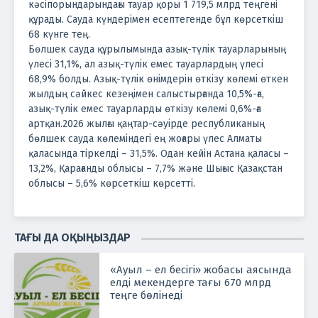
кәсіпорындарындағы тауар қоры 1 719,5 млрд теңгені
құрады. Сауда күндерімен есептегенде бұл көрсеткіш
68 күнге тең.
Бөлшек сауда құрылымында азық-түлік тауарларының
үлесі 31,1%, ал азық-түлік емес тауарлардың үлесі
68,9% болды. Азық-түлік өнімдерін өткізу көлемі өткен
жылдың сәйкес кезеңімен салыстырғанда 10,5%-ға,
азық-түлік емес тауарларды өткізу көлемі 0,6%-ға
артқан.
2026 жылғы қаңтар-сәуірде республиканың
бөлшек сауда көлеміндегі ең жоғары үлес Алматы
қаласында тіркелді – 31,5%. Одан кейін Астана қаласы –
13,2%, Қарағанды облысы – 7,7% және Шығыс Қазақстан
облысы – 5,6% көрсеткіш көрсетті.
ТАҒЫ ДА ОҚЫҢЫЗДАР
«Ауыл – ел бесігі» жобасы аясында
елді мекендерге тағы 670 млрд
теңге бөлінеді