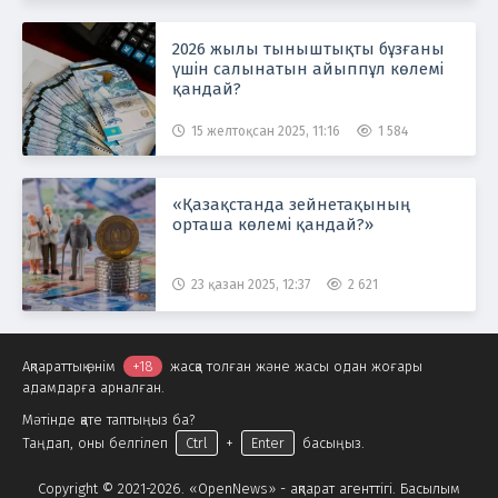
2026 жылы тыныштықты бұзғаны
үшін салынатын айыппұл көлемі
қандай?
15 желтоқсан 2025, 11:16
1 584
«Қазақстанда зейнетақының
орташа көлемі қандай?»
23 қазан 2025, 12:37
2 621
Ақпараттық өнім
+18
жасқа толған және жасы одан жоғары
адамдарға арналған.
Мәтінде қате таптыңыз ба?
Таңдап, оны белгілеп
Ctrl
+
Enter
басыңыз.
Copyright © 2021-2026. «OpenNews» - ақпарат агенттігі. Басылым