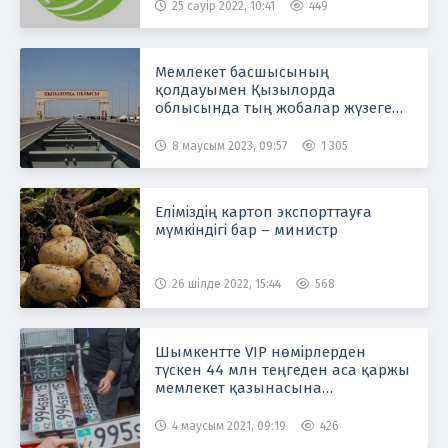
25 сәуір 2022, 10:41
449
Мемлекет басшысының
қолдауымен Қызылорда
облысында тың жобалар жүзеге
асуда
8 маусым 2023, 09:57
1 305
Еліміздің картоп экспорттауға
мүмкіндігі бар – министр
26 шілде 2022, 15:44
568
Шымкентте VIP нөмірлерден
түскен 44 млн теңгеден аса қаржы
мемлекет қазынасына
құйылмаған
4 маусым 2021, 09:19
426