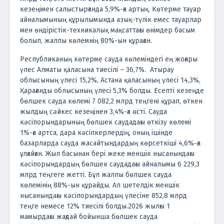
кезеңімен салыстырғанда 5,9%-ға артық. Көтерме тауар
айналымының құрылымында азық-түлік емес тауарлар
мен өндірістік-техникалық мақсаттағы өнімдер басым
болып, жалпы көлемнің 80%-ын құраған.
Республиканың көтерме сауда көлеміндегі ең жоғары
үлес Алматы қаласына тиесілі – 36,7%. Атырау
облысының үлесі 15,2%, Астана қаласының үлесі 14,3%,
Қарағанды облысының үлесі 5,3% болды.
Есепті кезеңде
бөлшек сауда көлемі 7 082,2 млрд теңгені құрап, өткен
жылдың сәйкес кезеңінен 3,4%-ға өсті. Сауда
кәсіпорындарының бөлшек саудадағы өткізу көлемі
1%-ға артса, дара кәсіпкерлердің, оның ішінде
базарларда сауда жасайтындардың көрсеткіші 4,6%-ға
ұлғайған.
Жыл басынан бері жеке меншік нысанындағы
кәсіпорындардың бөлшек саудадағы айналымы 6 229,3
млрд теңгеге жетті. Бұл жалпы бөлшек сауда
көлемінің 88%-ын құрайды. Ал шетелдік меншік
нысанындағы кәсіпорындардың үлесіне 852,8 млрд
теңге немесе 12% тиесілі болды.
2026 жылғы 1
мамырдағы жағдай бойынша бөлшек сауда