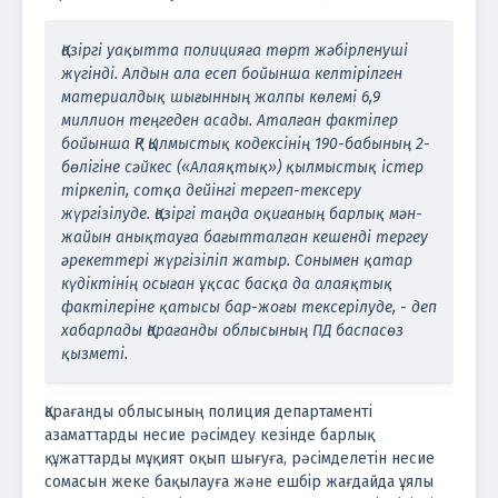
Қазіргі уақытта полицияға төрт жәбірленуші
жүгінді. Алдын ала есеп бойынша келтірілген
материалдық шығынның жалпы көлемі 6,9
миллион теңгеден асады. Аталған фактілер
бойынша ҚР Қылмыстық кодексінің 190-бабының 2-
бөлігіне сәйкес («Алаяқтық») қылмыстық істер
тіркеліп, сотқа дейінгі тергеп-тексеру
жүргізілуде. Қазіргі таңда оқиғаның барлық мән-
жайын анықтауға бағытталған кешенді тергеу
әрекеттері жүргізіліп жатыр. Сонымен қатар
күдіктінің осыған ұқсас басқа да алаяқтық
фактілеріне қатысы бар-жоғы тексерілуде, - деп
хабарлады Қарағанды облысының ПД баспасөз
қызметі.
Қарағанды облысының полиция департаменті
азаматтарды несие рәсімдеу кезінде барлық
құжаттарды мұқият оқып шығуға, рәсімделетін несие
сомасын жеке бақылауға және ешбір жағдайда ұялы