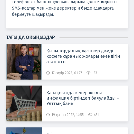
телефонын, банктік қосымшаларына қолжетімділікті,
SMS-кодтар мен жеке деректерін бөгде адамдарға
бермеуге шақырады.
ТАҒЫ ДА ОҚЫҢЫЗДАР
Қызылордалық кәсіпкер дәмді
кофеге сұраныс жоғары екендігін
атап өтті
17 сәуір 2023, 01:27
133
Қазақстанда келер жылы
инфляция біртіндеп баяулайды –
Ұлттық банк
19 қазан 2022, 14:55
451