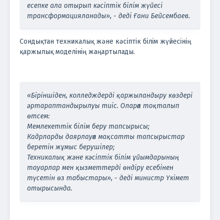
есепке ала отырып кәсіптік білім жүйесі
трансформацияланады», - деді Ғани Бейсембаев.
Сондықтан техникалық және кәсіптік білім жүйесінің
қаржылық моделінің жаңартылады.
«Біріншіден, колледждерді қаржыландыру көздері
әртараптандырылуы тиіс. Оларға тоқталып
өтсем:
Мемлекеттік білім беру тапсырысы;
Кадрларды даярлауға мақсатты тапсырыстар
беретін жұмыс берушілер;
Техникалық және кәсіптік білім ұйымдарының
тауарлар мен қызметтерді өндіру есебінен
түсетін өз табыстары», - деді министр Үкімет
отырысында.