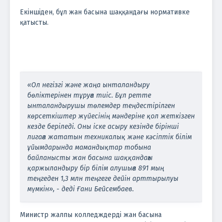
Екіншіден, бұл жан басына шаққандағы нормативке
қатысты.
«Ол негізгі және жаңа ынталандыру
бөліктерінен тұруға тиіс. Бұл ретте
ынталандырушы төлемдер теңдестірілген
көрсеткіштер жүйесінің мәндеріне қол жеткізген
кезде беріледі. Оны іске асыру кезінде бірінші
лигаға жататын техникалық және кәсіптік білім
ұйымдарында мамандықтар тобына
байланысты жан басына шаққандағы
қаржыландыру бір білім алушыға 891 мың
теңгеден 1,3 млн теңгеге дейін арттырылуы
мүмкін», - деді Ғани Бейсембаев.
Министр жалпы колледждерді жан басына