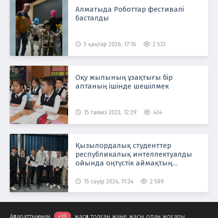
Алматыда Роботтар фестивалі
басталды
5 қаңтар 2026, 17:16
2 532
Оқу жылының ұзақтығы бір
аптаның ішінде шешілмек
15 тамыз 2023, 12:29
434
Қызылордалық студенттер
республикалық интеллектуалды
ойында оңтүстік аймақтың
намысын қорғайды
15 сәуір 2024, 11:34
2 589
Ақпараттық өнім
+18
жасқа толған және жасы одан жоғары