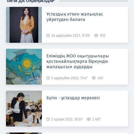
ТАҒЫ ДА ОҚЫҢЫЗДАР
Ұстаздық еткен жалықпас
үйретуден балаға
24 қыркүйек 2021, 17:09
932
Еліміздің ЖОО оқытушылары
қостанайлықтарға біркүндік
жалақысын аударды
5 қыркүйек 2022, 11:47
430
Бүгін - ұстаздар мерекесі
5 қазан 2023, 10:07
2 407