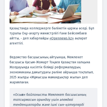
Қазақстанда колледжерге бөлінетін қаржы өседі. Бұл
туралы Оқу-ағарту министрлігі Ғани Бейсембаев
айтты, - деп хабарлайды
«Opennews.kz»
ақпарат
агенттігі.
Ведомство басшысының айтуынша, Мемлекет
басшысы Қасым-Жомарт Тоқаев Қазақстан халқына
Жолдауында кәсіптік білімді реформалаудың
экономиканы дамытудағы рөліне айрықша тоқталып,
2025 жылды «Жұмысшы мамандықтар жылы» деп
жариялаған.
«Осыған байланысты Мемлекет басшысының
тапсырмасын орындау үшін әлемдегі
тенденцияларды және ішкі сын-қатерлерді