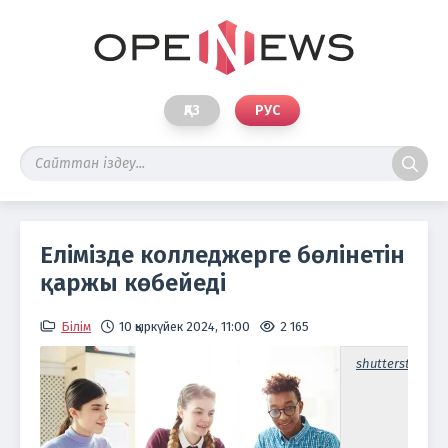
ҚАЗ
РУС
Елімізде колледжерге бөлінетін
қаржы көбейеді
Білім
10 қыркүйек 2024, 11:00
2 165
shutterstock.c