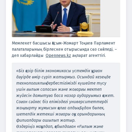
Мемлекет басшысы Қасым-Жомарт Тоқаев Парламент
палаталарының бірлескен отырысында сөз сөйледі, –
деп хабарлайды
Оpennews.kz
ақпарат агенттігі.
«Біз қазір білім экономикасы үстемдік құрған
дәуірде өмір сүріп жатырмыз. Осындай кезеңде
технологиялық дербестігімізді күшейте түсу
үшін ғылым саласын және жоғарғы мектеп
жүйесін дамытуға баса назар аударуымыз қажет.
Соған сәйкес біз еліміздегі университеттерді
жаңғырту жұмысын қолға алдық. Бұдан бөлек,
шетелдік жетекші жоғары оқу орындарының
филиалдары ашылып жатыр.
Өздеріңіз мақұлдап, қабылдаған «Ғылым және