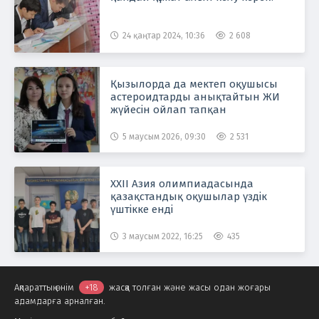
24 қаңтар 2024, 10:36
2 608
Қызылорда да мектеп оқушысы
астероидтарды анықтайтын ЖИ
жүйесін ойлап тапқан
5 маусым 2026, 09:30
2 531
ХХІІ Азия олимпиадасында
қазақстандық оқушылар үздік
үштікке енді
3 маусым 2022, 16:25
435
Ақпараттық өнім
+18
жасқа толған және жасы одан жоғары
адамдарға арналған.