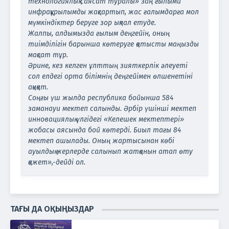
технологиялық саясат туралы» заң ғылыми
инфрақұрылымды жақсартып, жас ғалымдарға мол
мүмкіндіктер беруге зор ықпал етуде.
Жалпы, алдымызда ғылым деңгейін, оның
тиімділігін барынша көтеруге қатысты маңызды
мақсат тұр.
Әрине, кез келген ұлттың зияткерлік әлеуеті
сол елдегі орта білімнің деңгейімен өлшенетіні
ақиқат.
Соңғы үш жылда республика бойынша 584
заманауи мектеп салынды. Әрбір үшінші мектеп
инновациялық үлгідегі «Келешек мектептері»
жобасы аясында бой көтерді. Биыл тағы 84
мектеп ашылады. Оның жартысынан көбі
ауылдық жерлерде салынып жатқанын атап өту
қажет»,-дейді ол.
ТАҒЫ ДА ОҚЫҢЫЗДАР