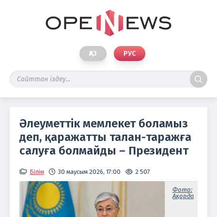
ҚАЗ
РУС
Әлеуметтік мемлекет боламыз
деп, қаражатты талан-таражға
салуға болмайды – Президент
Білім
30 маусым 2026, 17:00
2 507
Фото:
Ақорда