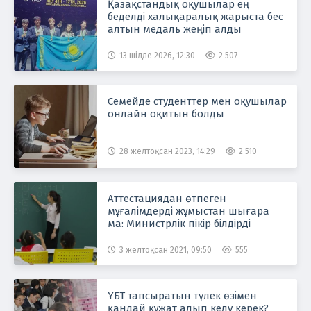
Қазақстандық оқушылар ең
беделді халықаралық жарыста бес
алтын медаль жеңіп алды
13 шілде 2026, 12:30
2 507
Семейде студенттер мен оқушылар
онлайн оқитын болды
28 желтоқсан 2023, 14:29
2 510
Аттестациядан өтпеген
мұғалімдерді жұмыстан шығара
ма: Министрлік пікір білдірді
3 желтоқсан 2021, 09:50
555
ҰБТ тапсыратын түлек өзімен
қандай құжат алып келу керек?