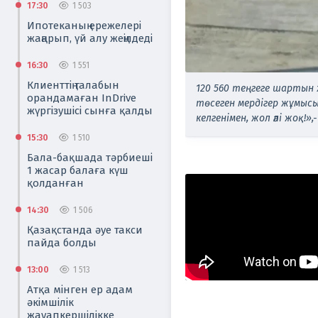
17:30
1 503
Ипотеканың ережелері
жаңарып, үй алу жеңілдеді
16:30
1 551
Клиенттің талабын
120 560 теңгеге шартын ж
орандамаған InDrive
төсеген мердігер жұмыс
жүргізушісі сынға қалды
келгенімен, жол әлі жоқ!»,
15:30
1 510
Бала-бақшада тәрбиеші
1 жасар балаға күш
қолданған
14:30
1 506
Қазақстанда әуе такси
пайда болды
13:00
1 513
Атқа мінген ер адам
әкімшілік
жауапкершілікке