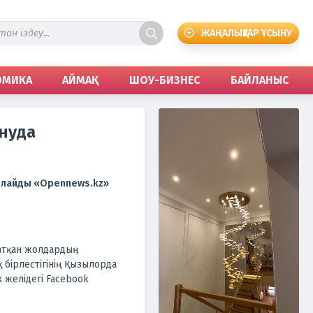
ЖАҢАЛЫҚТАР ҰСЫНУ
ОМИКА
АЙМАҚ
ШОУ-БИЗНЕС
БАЙЛАНЫС
нуда
арлайды «Opennews.kz»
атқан жолдардың
бірлестігінің Қызылорда
 желідегі Facebook