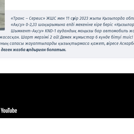
«Транс – Сервис» ЖШС мен 11 сәуір 2023 жылы Қызылорда о
«Ақсу» 0-2,33 шақырымына елді мекеніне кіре беріс «Қызыл
Шымкент-Ақсу» KND-1 аудандық маңызы бар автомобиль жо
асасқан. Шарт мерзімі 2 ай! Демек жұмыстар 6 күнде бітуі тиіс! 
ының сапасы жауаптыларды қызықтырмаса қажет, әсіресе Аскарб
-
деген жазба қалдырған болатын.