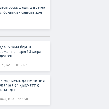
ақшасы босқа шашылды деген
ес. Сондықтан сапасыз жол
да 72 жыл бұрын
демалыс паркі 6,3 млрд
нделген
025, 14:56
5 177
А ОБЛЫСЫНДА ПОЛИЦИЯ
ЛЕРІНЕ 94 ҚЫЗМЕТТІК
БЫСТАЛДЫ
2026, 14:30
1 511