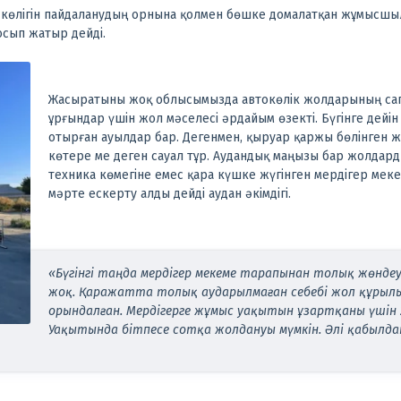
 көлігін пайдаланудың орнына қолмен бөшке домалатқан жұмысшы
осып жатыр дейді.
Жасыратыны жоқ облысымызда автокөлік жолдарының сапа
ұрғындар үшін жол мәселесі әрдайым өзекті. Бүгінге дейі
отырған ауылдар бар. Дегенмен, қыруар қаржы бөлінген 
көтере ме деген сауал тұр. Аудандық маңызы бар жолдар
техника көмегіне емес қара күшке жүгінген мердігер мекеме
мәрте ескерту алды дейді аудан әкімдігі.
«Бүгінгі таңда мердігер мекеме тарапынан толық жөнд
жоқ. Қаражатта толық аударылмаған себебі жол құрыл
орындалған. Мердігерге жұмыс уақытын ұзартқаны үшін 2
Уақытында бітпесе сотқа жолдануы мүмкін. Әлі қабылдан