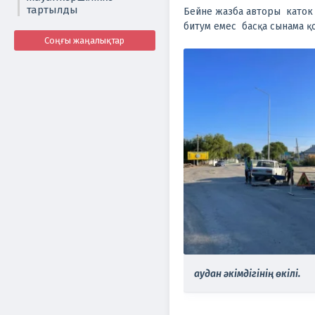
тартылды
Бейне жазба авторы каток
битум емес басқа сынама қ
Соңғы жаңалықтар
аудан әкімдігінің өкілі.