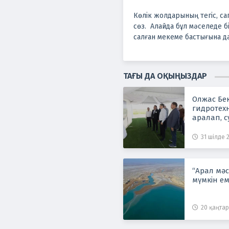
Көлік жолдарының тегіс, с
сөз. Алайда бұл мәселеде б
салған мекеме бастығына да, 
ТАҒЫ ДА ОҚЫҢЫЗДАР
Олжас Бе
гидротех
аралап, с
технолог
тексерді
31 шілде 2
“Арал мәс
мүмкін ем
20 қаңтар 