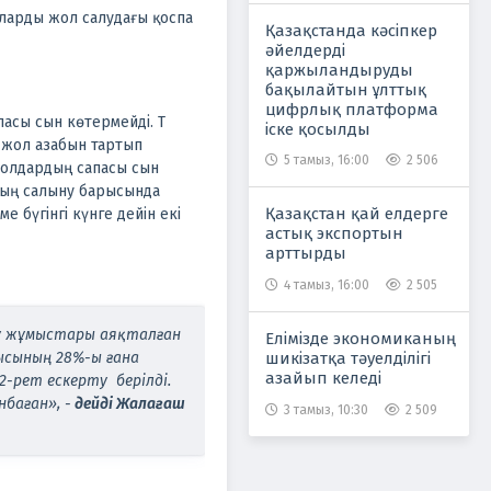
ларды жол салудағы қоспа
Қазақстанда кәсіпкер
әйелдерді
қаржыландыруды
бақылайтын ұлттық
цифрлық платформа
сы сын көтермейді. Т
іске қосылды
н жол азабын тартып
5 тамыз, 16:00
2 506
жолдардың сапасы сын
дың салыну барысында
Қазақстан қай елдерге
 бүгінгі күнге дейін екі
астық экспортын
арттырды
4 тамыз, 16:00
2 505
еу жұмыстары аяқталған
Елімізде экономиканың
шикізатқа тәуелділігі
ысының 28%-ы ғана
азайып келеді
-рет ескерту берілді.
баған», -
дейді Жалағаш
3 тамыз, 10:30
2 509