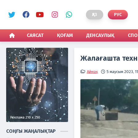
ҚАЗ
РУС
САЯСАТ
ҚОҒАМ
ДЕНСАУЛЫҚ
СПО
Жалағашта тех
Аймақ
5 маусым 2023, 11
СОҢҒЫ ЖАҢАЛЫҚТАР