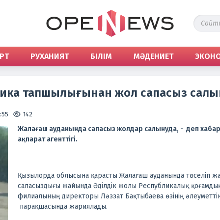
РТ
РУХАНИЯТ
БІЛІМ
МӘДЕНИЕТ
ЭКОН
ника тапшылығынан жол сапасыз салы
:55
142
Жалағаш ауданында сапасыз жолдар салынуда, - деп хаб
ақпарат агенттігі.
Қызылорда облысына қарасты Жалағаш ауданында төселіп ж
сапасыздығы жайында Әділдік жолы Республикалық қоғамдық 
филиалының директоры Ләззат Бақтыбаева өзінің әлеуметтік
парақшасында жариялады.