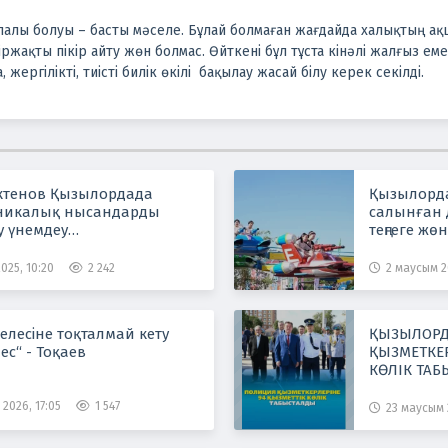
апалы болуы – басты мәселе. Бұлай болмаған жағдайда халықтың 
іржақты пікір айту жөн болмас. Өйткені бұл тұста кінәлі жалғыз ем
жергілікті, тиісті билік өкілі бақылау жасай білу керек секілді.
ктенов Қызылордада
Қызылорда
никалық нысандарды
салынған 
у үнемдеу
теңгеге жө
ияларын енгізу барысын
025, 10:20
2 242
2 маусым 2
елесіне тоқталмай кету
ҚЫЗЫЛОРД
ес“ - Тоқаев
ҚЫЗМЕТКЕР
КӨЛІК ТА
2026, 17:05
1 547
23 маусым 