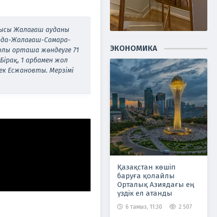
блысы Жалағаш ауданы
орда-Жалағаш-Самара-
ЭКОНОМИКА
лы орташа жөндеуге 71
Бірақ, 1 арбамен жол
ек Есжановты. Мерзімі
Қазақстан көшіп
баруға қолайлы
Орталық Азиядағы ең
үздік ел атанды
6 тамыз, 11:30
2 507