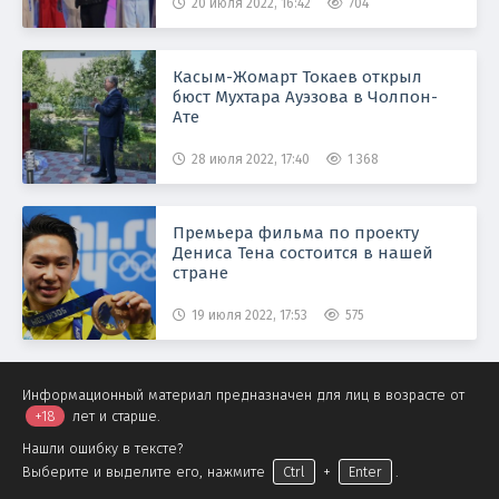
20 июля 2022, 16:42
704
Касым-Жомарт Токаев открыл
бюст Мухтара Ауэзова в Чолпон-
Ате
28 июля 2022, 17:40
1 368
Премьера фильма по проекту
Дениса Тена состоится в нашей
стране
19 июля 2022, 17:53
575
Информационный материал предназначен для лиц в возрасте от
+18
лет и старше.
Нашли ошибку в тексте?
Выберите и выделите его, нажмите
Ctrl
+
Enter
.