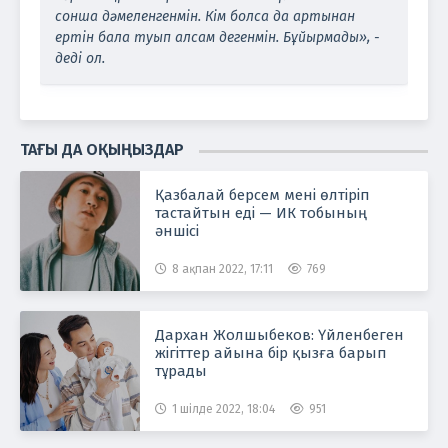
сонша дәмеленгенмін. Кім болса да артынан
ертін бала туып алсам дегенмін. Бұйырмады», -
деді ол.
ТАҒЫ ДА ОҚЫҢЫЗДАР
Қазбалай берсем мені өлтіріп
тастайтын еді — ИК тобының
әншісі
8 ақпан 2022, 17:11
769
Дархан Жолшыбеков: Үйленбеген
жігіттер айына бір қызға барып
тұрады
1 шілде 2022, 18:04
951