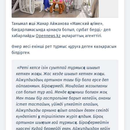
Танымал әнші Жанар Айжанова «Мамский әңгіме»,
бағдарламасында қонақта болып, сұхбат берді,- деп
хабарлайды
Opennews.kz
ақпараттық агенттігі.
Өнер иесі екінші рет тұрмыс құруға деген көзқарасын
білдірген.
«Реті келсе ізін суытпай тұрмысқа шығып
кеткен жақсы. Жас кезде шығып кеткен жақсы.
Айжұлдыздың артынан тағы бір бала ерсе деп
ойлағанмын. Бірақ ермеді. Маңдайға жазылғаны
сол болып тұр ғой. Менде қорқыныш болған жоқ.
Мен тағы бір гастрольіме барып келейін, ананы
істеп тастайын, үйімді үлкейтіп алайын,
Айжұлдызды орнына қойып алайын деген секілді
күнделікті қу тіршілікпен жүріп қалдым. Бірақ
артынан шықтым ғой тұрмысқа. Бірақ бермейтін
нәрсені Құдай бермейді екен. Айжұлдыздан кейін