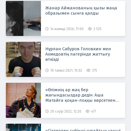
Жанар Айжанованың қызы жаңа
образымен сынға қалды
14 мамыр 2026, 17:00
2 525
Нұрлан Сабуров Головкин мен
Ахмедовтің лагерінде жаттығу
өткізді
10 тамыз 2021, 15:02
375
«Өлімнің ар жақ бер
жағындасыздар деді»: Аша
Матайға қоқан-лоққы көрсеткен
кім?
20 сәуір 2022, 12:20
477
«Сіздерден сүйінші сұрайтын уақыт