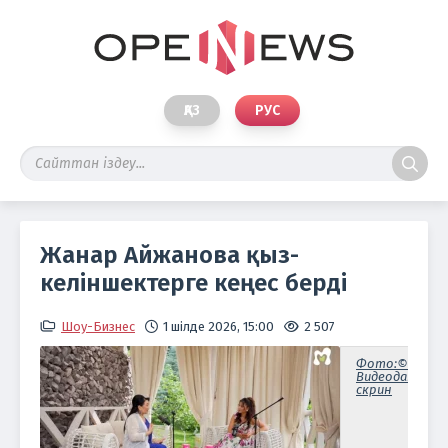
ҚАЗ
РУС
Жанар Айжанова қыз-
келіншектерге кеңес берді
Шоу-Бизнес
1 шілде 2026, 15:00
2 507
Фото:©
Видеодан
скрин