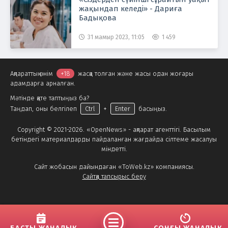
жақындап келеді» - Дариға
Бадықова
31 мамыр 2023, 11:05
1 459
Ақпараттық өнім
+18
жасқа толған және жасы одан жоғары
адамдарға арналған.
Мәтінде қате таптыңыз ба?
Таңдап, оны белгілеп
Ctrl
+
Enter
басыңыз.
Copyright © 2021-2026. «OpenNews» - ақпарат агенттігі. Басылым
бетіндегі материалдарды пайдаланған жағдайда сілтеме жасалуы
міндетті.
Сайт жобасын дайындаған «ToWeb.kz» компаниясы.
Сайтқа тапсырыс беру