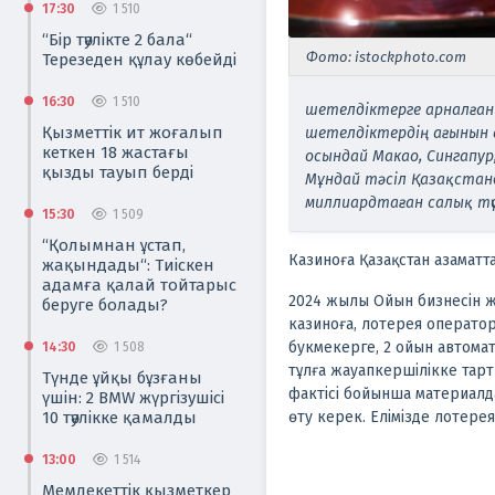
17:30
1 510
“Бір тәулікте 2 бала“
Фото: istockphoto.com
Терезеден құлау көбейді
16:30
1 510
шетелдіктерге арналға
Қызметтік ит жоғалып
шетелдіктердің ағынын 
кеткен 18 жастағы
осындай Макао, Сингапур
қызды тауып берді
Мұндай тәсіл Қазақстан
миллиардтаған салық түсі
15:30
1 509
“Қолымнан ұстап,
Казиноға Қазақстан азаматт
жақындады“: Тиіскен
адамға қалай тойтарыс
2024 жылы Ойын бизнесін ж
беруге болады?
казиноға, лотерея операто
букмекерге, 2 ойын автома
14:30
1 508
тұлға жауапкершілікке тар
Түнде ұйқы бұзғаны
фактісі бойынша материалд
үшін: 2 BMW жүргізушісі
10 тәулікке қамалды
өту керек. Елімізде лотере
13:00
1 514
Мемлекеттік қызметкер