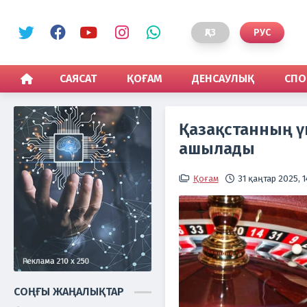
ҚАЗ
РУС
САЯСАТ
ҚОҒАМ
ДЕНСАУЛЫҚ
СПО
Қазақстанның ү
ашылады
Қоғам
31 қаңтар 2025, 1
СОҢҒЫ ЖАҢАЛЫҚТАР