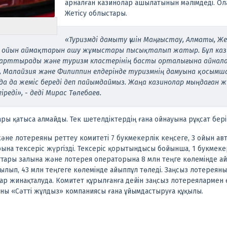
арналған казинолар ашылатынын мәлімдеді. Ола
Жетісу облыстары.
«Туризмді дамыту үшін Маңғыстау, Алматы, Ж
н ойын аймақтарын ашу жұмыстары пысықталып жатыр. Бұл ка
арттырады және туризм кластерінің басты орталығына айналады
, Малайзия және Филиппин елдерінде туризмнің дамуына қосымша
да да жеміс береді деп пайымдаймыз. Жаңа казинолар мыңдаған 
реді», - деді Мирас Төлебаев.
ары қатыса алмайды. Тек шетелдіктердің ғана ойнауына рұқсат бері
әне лотереяны реттеу комитеті 7 букмекерлік кеңсеге, 3 ойын ав
рына тексеріс жүргізді. Тексеріс қорытындысы бойынша, 1 букмек
ттары залына және лотерея операторына 8 млн теңге көлемінде а
тылып, 43 млн теңгеге көлемінде айыппұл төледі. Заңсыз лотерея
ар жинақталуда. Комитет құрылғанға дейін заңсыз лотереялармен 
яны «Сәтті жұлдыз» компаниясы ғана ұйымдастыруға құқылы.