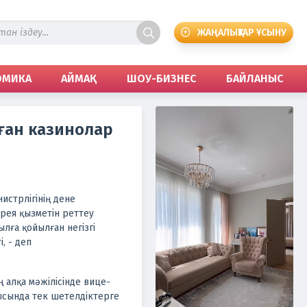
ЖАҢАЛЫҚТАР ҰСЫНУ
ОМИКА
АЙМАҚ
ШОУ-БИЗНЕС
БАЙЛАНЫС
ған казинолар
истрлігінің дене
рея қызметін реттеу
лға қойылған негізгі
, - деп
ң алқа мәжілісінде вице-
ысында тек шетелдіктерге