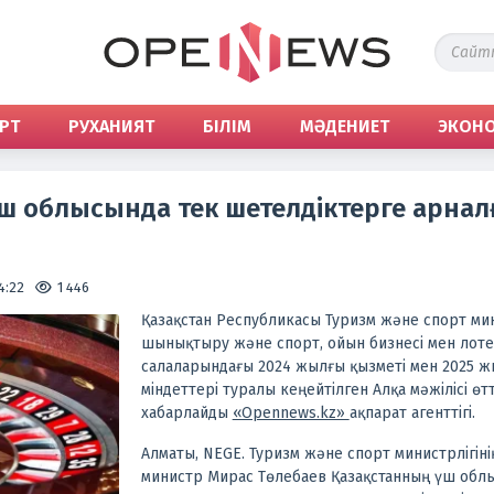
РТ
РУХАНИЯТ
БІЛІМ
МӘДЕНИЕТ
ЭКОН
ш облысында тек шетелдіктерге арнал
4:22
1 446
Қазақстан Республикасы Туризм және спорт мин
шынықтыру және спорт, ойын бизнесі мен лоте
салаларындағы 2024 жылғы қызметі мен 2025 жы
міндеттері туралы кеңейтілген Алқа мәжілісі өтті
хабарлайды
«Opennews.kz»
ақпарат агенттігі.
Алматы, NEGE. Туризм және спорт министрлігіні
министр Мирас Төлебаев Қазақстанның үш обл