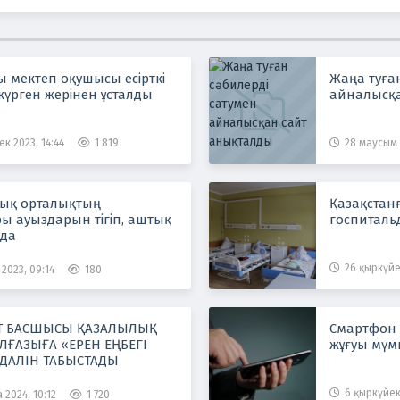
ы мектеп оқушысы есірткі
Жаңа туған
жүрген жерінен ұсталды
айналысқа
к 2023, 14:44
1 819
28 маусым 
ық орталықтың
Қазақстан
ы ауыздарын тігіп, аштық
госпиталь
да
26 қыркүйе
2023, 09:14
180
Т БАСШЫСЫ ҚАЗАЛЫЛЫҚ
Смартфон 
ЛҒАЗЫҒА «ЕРЕН ЕҢБЕГІ
жұғуы мүмк
ДАЛІН ТАБЫСТАДЫ
6 қыркүйек 
 2024, 10:12
1 720