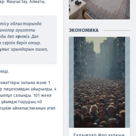
р: Маңғыстау, Алматы,
етісу облыстарында
ЭКОНОМИКА
зинолар ауқатты
 деп күтеміз. Дәл
 серпін беріп отыр.
жұмыс орындарын ашып,
леді.
томаттары залына және 1
ер лицензиядан айырылды, 4
йыппұл салынды. 101 жеке
ны ұйымдастырудың 40
ешкім айналыспағанын атап
Ғалымдар Жер халқын