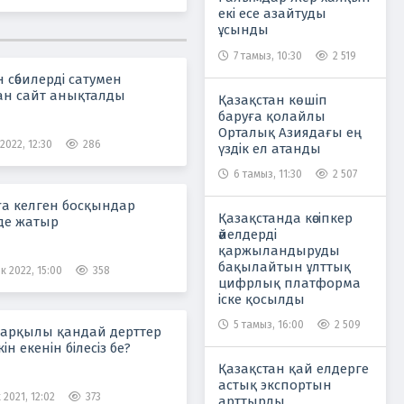
екі есе азайтуды
ұсынды
7 тамыз, 10:30
2 519
 сәбилерді сатумен
н сайт анықталды
Қазақстан көшіп
баруға қолайлы
Орталық Азиядағы ең
2022, 12:30
286
үздік ел атанды
6 тамыз, 11:30
2 507
ға келген босқындар
Қазақстанда кәсіпкер
де жатыр
әйелдерді
қаржыландыруды
бақылайтын ұлттық
к 2022, 15:00
358
цифрлық платформа
іске қосылды
5 тамыз, 16:00
2 509
арқылы қандай дерттер
ін екенін білесіз бе?
Қазақстан қай елдерге
астық экспортын
2021, 12:02
373
арттырды