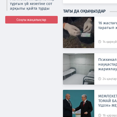
тұрғын үй кезегіне сот
арқылы қайта тұрды
ТАҒЫ ДА ОҚЫҢЫЗДАР
Соңғы жаңалықтар
16 жастағ
таратып 
14 қыркүйе
Психикал
науқастар
жариялау
24 қаңтар 
МЕМЛЕКЕ
ТОМАЙ БА
ҮШІН» МЕ
16 қараша