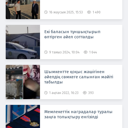
16 маусым 2025, 15:53
1 490
Екі баласын тұншықтырып
өлтірген әйел сотталды
9 тамыз 2024, 10:04
1 644
Шымкентте қоқыс жәшігінен
әйелдің сөмкеге салынған мәйіті
табылды
1 ақпан 2022, 16:23
393
Мемлекеттік наградалар туралы
заңға толықтыру енгізілді