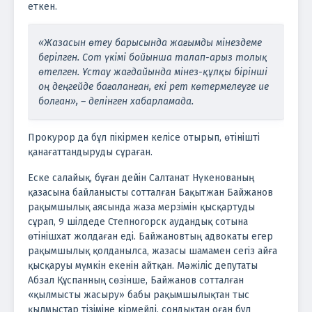
еткен.
«Жазасын өтеу барысында жағымды мінездеме
берілген. Сот үкімі бойынша талап-арыз толық
өтелген. Ұстау жағдайында мінез-құлқы бірінші
оң деңгейде бағаланған, екі рет көтермелеуге ие
болған», – делінген хабарламада.
Прокурор да бұл пікірмен келісе отырып, өтінішті
қанағаттандыруды сұраған.
Еске салайық, бұған дейін Салтанат Нүкенованың
қазасына байланысты сотталған Бақытжан Байжанов
рақымшылық аясында жаза мерзімін қысқартуды
сұрап, 9 шілдеде Степногорск аудандық сотына
өтінішхат жолдаған еді. Байжановтың адвокаты егер
рақымшылық қолданылса, жазасы шамамен сегіз айға
қысқаруы мүмкін екенін айтқан. Мәжіліс депутаты
Абзал Құспанның сөзінше, Байжанов сотталған
«қылмысты жасыру» бабы рақымшылықтан тыс
қылмыстар тізіміне кірмейді, сондықтан оған бұл