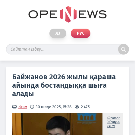
ҚАЗ
РУС
Байжанов 2026 жылы қараша
айында бостандыққа шыға
алады
Қоғам
30 шілде 2025, 15:28
2 475
Фото:
Жоғарғы
сот