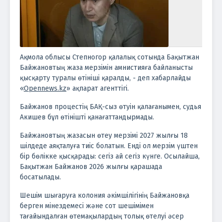
Ақмола облысы Степногор қалалық сотында Бақытжан
Байжановтың жаза мерзімін амнистияға байланысты
қысқарту туралы өтініші қаралды, - деп хабарлайды
«
Opennews.kz
» ақпарат агенттігі.
Байжанов процестің БАҚ-сыз өтуін қалағанымен, судья
Акишев бұл өтінішті қанағаттандырмады.
Байжановтың жазасын өтеу мерзімі 2027 жылғы 18
шілдеде аяқталуға тиіс болатын. Енді ол мерзім үштен
бір бөлікке қысқарады: сегіз ай сегіз күнге. Осылайша,
Бақытжан Байжанов 2026 жылғы қарашада
босатылады.
Шешім шығаруға колония әкімшілігінің Байжановқа
берген мінездемесі және сот шешімімен
тағайындалған өтемақылардың толық өтелуі әсер