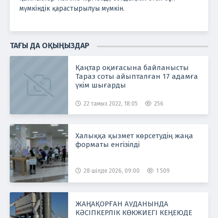
мүмкіндік қарастырылуы мүмкін.
ТАҒЫ ДА ОҚЫҢЫЗДАР
Қаңтар оқиғасына байланысты
Тараз соты айыпталған 17 адамға
үкім шығарды
22 тамыз 2022, 18:05
256
Халыққа қызмет көрсетудің жаңа
форматы енгізілді
28 шілде 2026, 09:00
1 509
ЖАҢАҚОРҒАН АУДАНЫНДА
КӘСІПКЕРЛІК КӨКЖИЕГІ КЕҢЕЮДЕ