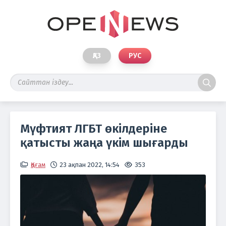
ҚАЗ
РУС
Мүфтият ЛГБТ өкілдеріне
қатысты жаңа үкім шығарды
Қоғам
23 ақпан 2022, 14:54
353