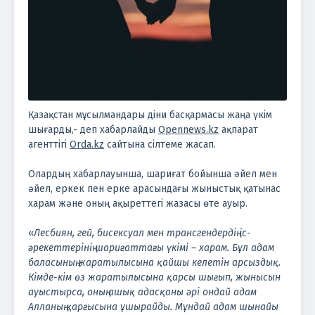
Қазақстан мұсылмандары діни басқармасы жаңа үкім
шығарды,- деп хабарлайды
Opennews.kz
ақпарат
агенттігі
Orda.kz
сайтына сілтеме жасап.
Олардың хабарлауынша, шариғат бойынша әйел мен
әйел, еркек пен ерке арасындағы жыныстық қатынас
харам және оның ақыреттегі жазасы өте ауыр.
«
Лесбиян, гей, бисексуал мен трансгендердің іс-
әрекеттерінің шариғаттағы үкімі – харам. Бұл адам
баласының жаратылысына қайшы келетін арсыздық.
Кімде-кім өз жаратылысына қарсы шығып, жынысын
ауыстырса, оның ашық адасқаны әрі ондай адам
Алланың қарғысына ұшырайды. Мұндай адам шынайы