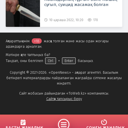
сұғып, суицид жасамақ болған
10 қараша 2022, 10:20
170
Ақпараттық өнім
+18
жасқа толған және жасы одан жоғары
адамдарға арналған.
Мәтінде қате таптыңыз ба?
Таңдап, оны белгілеп
Ctrl
+
Enter
басыңыз.
Copyright © 2021-2026. «OpenNews» - ақпарат агенттігі. Басылым
бетіндегі материалдарды пайдаланған жағдайда сілтеме жасалуы
міндетті.
Сайт жобасын дайындаған «ToWeb.kz» компаниясы.
Сайтқа тапсырыс беру
БАСТЫ ЖАҢАЛЫҚ
СОҢҒЫ ЖАҢАЛЫҚ