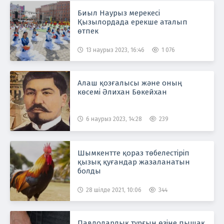
Биыл Наурыз мерекесі
Қызылордада ерекше аталып
өтпек
13 наурыз 2023, 16:46
1 076
Алаш қозғалысы және оның
көсемі Әлихан Бөкейхан
6 наурыз 2023, 14:28
239
Шымкентте қораз төбелестіріп
қызық қуғандар жазаланатын
болды
28 шілде 2021, 10:06
344
Павлодарлық тұрғын өзіне пышақ