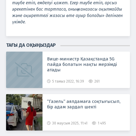
тәубе етіп, емделуі қажет. Егер тәубе етіп, арсыз
әрекетінен бас тартпаса, оның жаназасы оқылмайды
және ақыреттегі жазасы өте ауыр болады» делінген
үкімде
.
ТАҒЫ ДА ОҚЫҢЫЗДАР
Вице-министр Қазақстанда 5G
пайда болатын нақты мерзімді
атады
5 тамыз 2022, 16:39
261
“Газель“ аялдамаға соқтығысып,
бір адам зардап шекті
30 маусым 2025, 11:41
1 495