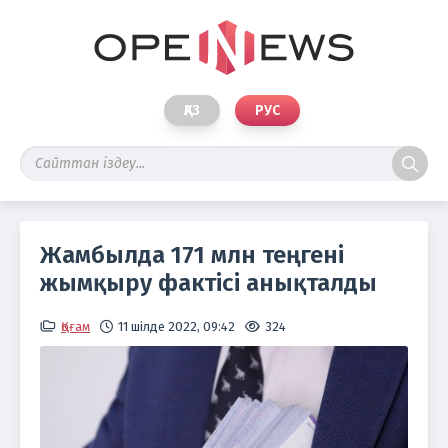
ҚАЗ
РУС
Жамбылда 171 млн теңгені
жымқыру фактісі анықталды
Қоғам
11 шілде 2022, 09:42
324