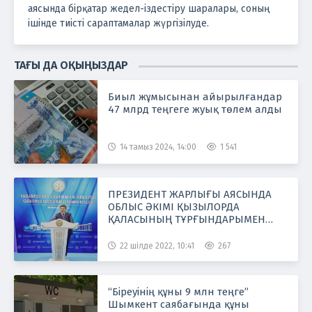
аясында бірқатар жедел-іздестіру шаралары, соның
ішінде тиісті сараптамалар жүргізілуде.
ТАҒЫ ДА ОҚЫҢЫЗДАР
Биыл жұмысынан айырылғандар
47 млрд теңгеге жуық төлем алды
14 тамыз 2024, 14:00
1 541
ПРЕЗИДЕНТ ЖАРЛЫҒЫ АЯСЫНДА
ОБЛЫС ӘКІМІ ҚЫЗЫЛОРДА
ҚАЛАСЫНЫҢ ТҰРҒЫНДАРЫМЕН
КЕЗДЕСТІ
22 шілде 2022, 10:41
267
“Біреуінің құны 9 млн теңге”
Шымкент саябағында құны