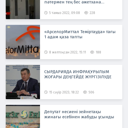
пәтермен тең бес әжетхана
қойылған
5 тамыз 2022, 09:08
228
«АрселорМиттал Теміртауда» тағы
1 адам қаза тапты
8 желтоқсан 2022, 15:11
188
СЫРДАРИЯДА ИНФРАҚҰРЫЛЫМ
ЖОҒАРЫ ДЕҢГЕЙДЕ ЖҮРГІЗІЛУДЕ
15 сәуір 2023, 18:22
506
Депутат несиені зейнетақы
жинағы есебінен жабуды ұсынды