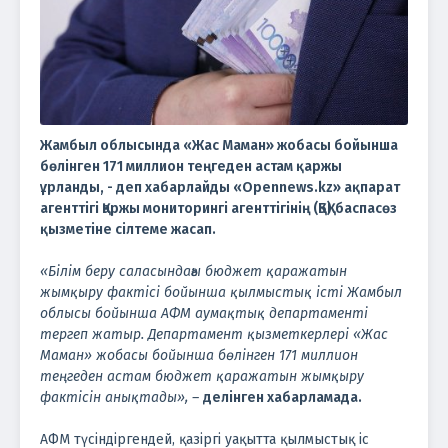
Жамбыл облысында «Жас Маман» жобасы бойынша
бөлінген 171 миллион теңгеден астам қаржы
ұрланды, - деп хабарлайды «Opennews.kz» ақпарат
агенттігі Қаржы мониторингі агенттігінің (ҚБҚ) баспасөз
қызметіне сілтеме жасап.
«Білім беру саласындағы бюджет қаражатын
жымқыру фактісі бойынша қылмыстық істі Жамбыл
облысы бойынша АФМ аумақтық департаменті
тергеп жатыр. Департамент қызметкерлері «Жас
Маман» жобасы бойынша бөлінген 171 миллион
теңгеден астам бюджет қаражатын жымқыру
фактісін анықтады», –
делінген хабарламада.
АФМ түсіндіргендей, қазіргі уақытта қылмыстық іс