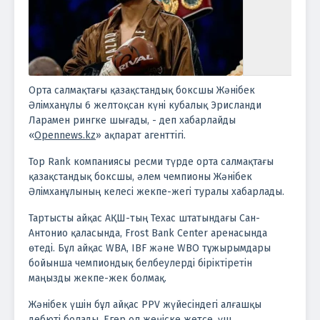
Орта салмақтағы қазақстандық боксшы Жәнібек
Әлімханұлы 6 желтоқсан күні кубалық Эрисланди
Ларамен рингке шығады, - деп хабарлайды
«
Opennews.kz
» ақпарат агенттігі.
Top Rank компаниясы ресми түрде орта салмақтағы
қазақстандық боксшы, әлем чемпионы Жәнібек
Әлімханұлының келесі жекпе-жегі туралы хабарлады.
Тартысты айқас АҚШ-тың Техас штатындағы Сан-
Антонио қаласында, Frost Bank Center аренасында
өтеді. Бұл айқас WBA, IBF және WBO тұжырымдары
бойынша чемпиондық белбеулерді біріктіретін
маңызды жекпе-жек болмақ.
Жәнібек үшін бұл айқас PPV жүйесіндегі алғашқы
дебюті болады. Егер ол жеңіске жетсе, үш