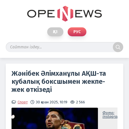
ҚАЗ
РУС
Жәнібек Әлімханұлы АҚШ-та
кубалық боксшымен жекпе-
жек өткізеді
Спорт
30 қазан 2025, 10:19
2 566
Фото:
instagram.com