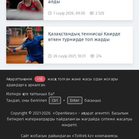
алды
7 сәуір 2026, 09:30
2 520
Қазақстандық теннисші Каирде
өткен турнирде топ жарды
26 сәуір 2021, 10:31
274
Ақпараттық өнім
+18
жасқа толған және жасы одан жоғары
адамдарға арналған.
Мәтінде қате таптыңыз ба?
Таңдап, оны белгілеп
Ctrl
+
Enter
басыңыз.
Copyright © 2021-2026. «OpenNews» - ақпарат агенттігі. Басылым
бетіндегі материалдарды пайдаланған жағдайда сілтеме жасалуы
міндетті.
Сайт жобасын дайындаған «ToWeb.kz» компаниясы.