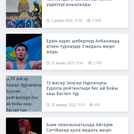
үздіктері анықталды
2 шілде 2026, 11:30
2 508
Еркін күрес шеберлері Албанияда
өткен турнирде 3 медаль жеңіп
алды
27 ақпан 2025, 11:43
2 703
13 жасар Заңғар Нұрланұлы
Еуропа рейтингінде бес ай бойы
көш бастап тұр
25 мамыр 2022, 11:13
651
Азия чемпионатында Айгерім
Сәттібаева қола медаль жеңіп