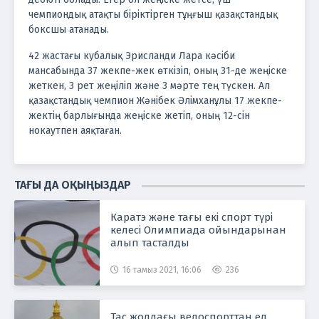
чемпиондық атақты біріктірген тұңғыш қазақстандық
боксшы атанады.
42 жастағы кубалық Эрисланди Лара кәсіби
мансабында 37 жекпе-жек өткізіп, оның 31-де жеңіске
жеткен, 3 рет жеңіліп және 3 мәрте тең түскен. Ал
қазақстандық чемпион Жәнібек Әлімханұлы 17 жекпе-
жектің барлығында жеңіске жетіп, оның 12-сін
нокаутпен аяқтаған.
ТАҒЫ ДА ОҚЫҢЫЗДАР
Каратэ және тағы екі спорт түрі
келесі Олимпиада ойындарынан
алып тасталды
16 тамыз 2021, 16:06
236
Тас жолдағы велоспорттан ел