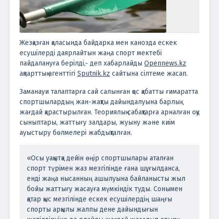
Жезқазған қаласында байдарка мен каноэда ескек
есушілерді даярлайтын жаңа спорт мектебі
пайдалануға берілді,- деп хабарлайды
Opennews.kz
ақпарттық агенттігі
Sputnik.kz
сайтына сілтеме жасап.
Заманауи талаптарға сай салынған қос қабатты ғимаратта
спортшылардың жан-жақты дайындалуына барлық
жағдай қарастырылған. Теориялық сабақтарға арналған оқу
сыныптары, жаттығу залдары, жуыну және киім
ауыстыру бөлмелері жабдықталған.
«Осы уақытқа дейін өңір спортшылары аталған
спорт түрімен жаз мезгілінде ғана шұғылданса,
енді жаңа нысанның ашылуына байланысты жыл
бойы жаттығу жасауға мүмкіндік туды. Сонымен
қатар қыс мезгілінде ескек есушілердің шаңғы
спорты арқылы жалпы дене дайындығын