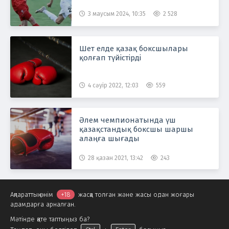
3 маусым 2024, 10:35
2 528
Шет елде қазақ боксшылары
қолғап түйістірді
4 сәуір 2022, 12:03
559
Әлем чемпионатында үш
қазақстандық боксшы шаршы
алаңға шығады
28 қазан 2021, 13:42
243
Ақпараттық өнім
+18
жасқа толған және жасы одан жоғары
адамдарға арналған.
Мәтінде қате таптыңыз ба?