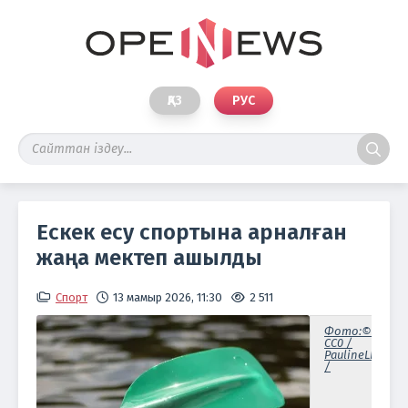
ҚАЗ
РУС
Ескек есу спортына арналған
жаңа мектеп ашылды
Спорт
13 мамыр 2026, 11:30
2 511
Фото:©
CC0 /
PaulineLB
/