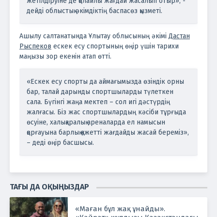
жетілдіруіне де қолайлы жағдай жасалып отыр», -
дейді облыстық әкімдіктің баспасөз қызметі.
Ашылу салтанатында Ұлытау облысының әкімі
Дастан
Рыспеков
ескек есу спортының өңір үшін тарихи
маңызы зор екенін атап өтті.
«Ескек есу спорты да аймағымызда өзіндік орны
бар, талай дарынды спортшыларды түлеткен
сала. Бүгінгі жаңа мектеп – сол игі дәстүрдің
жалғасы. Біз жас спортшылардың кәсіби тұрғыда
өсуіне, халықаралық ареналарда ел намысын
қорғауына барлық қажетті жағдайды жасай береміз»,
– деді өңір басшысы.
ТАҒЫ ДА ОҚЫҢЫЗДАР
«Маған бұл жақ ұнайды».