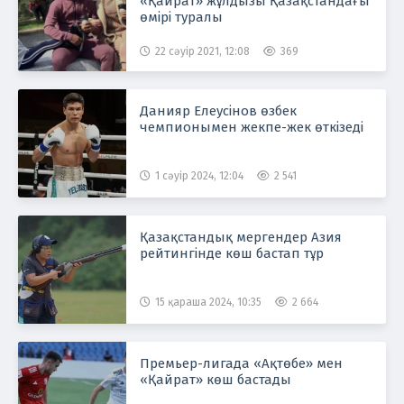
«Қайрат» жұлдызы Қазақстандағы
өмірі туралы
22 сәуір 2021, 12:08
369
Данияр Елеусінов өзбек
чемпионымен жекпе-жек өткізеді
1 сәуір 2024, 12:04
2 541
Қазақстандық мергендер Азия
рейтингінде көш бастап тұр
15 қараша 2024, 10:35
2 664
Премьер-лигада «Ақтөбе» мен
«Қайрат» көш бастады