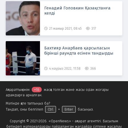
Генадий Головкин Қазақстанға
келді
21 мамыр 2021, 08:45
317
Бахтияр Анарбаев қарсыласын
бірінші раундта есінен тандырды
4 наурыз 2022, 11:58
366
Ақпараттық өнім
+18
жасқа толған және жасы одан жоғары
адамдарға арналған.
Мәтінде қате таптыңыз ба?
Таңдап, оны белгілеп
Ctrl
+
Enter
басыңыз.
Copyright © 2021-2026. «OpenNews» - ақпарат агенттігі. Басылым
бетіндегі материалдарды пайдаланған жағдайда сілтеме жасалуы