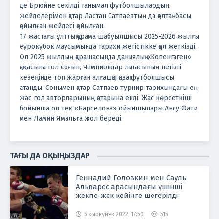
де Брюйне секілді танымал футболшылардың
жейделерімен қатар Дастан Сатпаевтың да қолтаңбасы
қойылған жейдесі қойылған.
17 жастағы ұлттық құрама шабуылшысы 2025-2026 жылғы
еурокубок маусымында тарихи жетістікке қол жеткізді.
Ол 2025 жылдың қарашасында даниялық «Копенгаген»
қақпасына гол соғып, Чемпиондар лигасының негізгі
кезеңінде топ жарған алғашқы қазақ футболшысы
атанды.
Сонымен қатар Сатпаев турнир тарихындағы ең
жас гол авторларының қатарына енді. Жас көрсеткіші
бойынша ол тек «Барселона» ойыншылары Ансу Фати
мен Ламин Ямальға жол береді.
ТАҒЫ ДА ОҚЫҢЫЗДАР
Геннадий Головкин мен Сауль
Альварес арасындағы үшінші
жекпе-жек кейінге шегерілді
5 қыркүйек 2022, 17:50
515