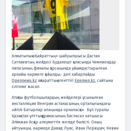
Алматылық «Қайраттың» шабуылшысы Дастан
Сатпаевтың жейдесі Будапешт қаласында Чемпиондар
лигасының финалы қарсаңында ұйымдастырылған
арнайы көрмеге қойылды,- деп хабарлайды
Opennews.kz
ақпараттық агенттігі
Egemen.kz.
сайтына
сілтеме жасап.
Атақты футболшылардың жейделері ұсынылған
инсталляция Венгрия астанасының орталығындағы
әйгілі Батырлар алаңында орналасқан.
Бұл туралы
Қазақстан ұлттық құрамасының баспасөз хатшысы
Әлімжан Асқар әлеуметтік желіде бөлісті. Оның
айтуынша, көрмеде Давид Луис, Иван Перишич, Кевин