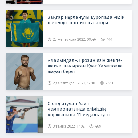
Заңғар Нұрланұлы Еуропада үздік
шетелдік теннисші атанды
23 желтоқсан 2022, 09:46
444
«Дайындал»: Грозин өзін жекпе-
жекке шақырған Қуат Хамитовке
жауап берді
29 желтоқсан 2023, 12:10
2 511
Стенд атудан Азия
чемпионатында еліміздің
қоржынына 11 медаль түсті
3 тамыз 2022, 17:02
469