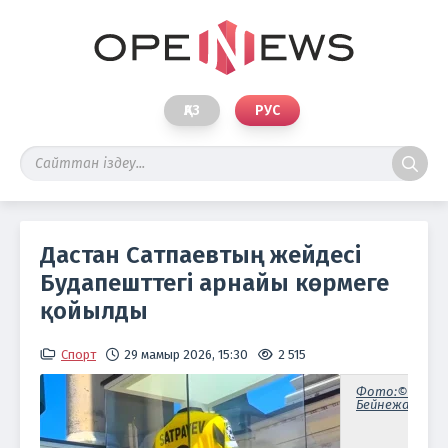
ҚАЗ
РУС
Дастан Сатпаевтың жейдесі
Будапешттегі арнайы көрмеге
қойылды
Спорт
29 мамыр 2026, 15:30
2 515
Фото:©
Бейнежазбада