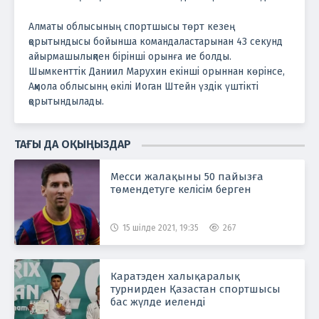
Алматы облысының спортшысы төрт кезең
қорытындысы бойынша командаластарынан 43 секунд
айырмашылықпен бірінші орынға ие болды.
Шымкенттік Даниил Марухин екінші орыннан көрінсе,
Ақмола облысынң өкілі Иоган Штейн үздік үштікті
қорытындылады.
ТАҒЫ ДА ОҚЫҢЫЗДАР
Месси жалақыны 50 пайызға
төмендетуге келісім берген
15 шілде 2021, 19:35
267
Каратэден халықаралық
турнирден Қазастан спортшысы
бас жүлде иеленді