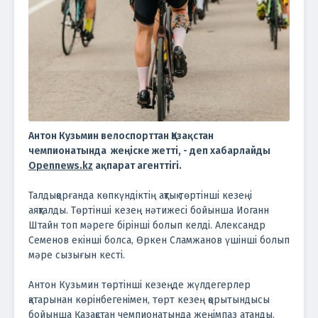
Антон Кузьмин велоспорттан Қазақстан
чемпионатында жеңіске жетті, - деп хабарлайды
Opennews.kz
ақпарат агенттігі.
Талдықорғанда көпкүндіктің ақтық төртінші кезеңі
аяқталды. Төртінші кезең нәтижесі бойынша Иоганн
Штайн топ мәреге бірінші болып келді. Александр
Семенов екінші болса, Өркен Сламжанов үшінші болып
мәре сызығын кесті.
Антон Кузьмин төртінші кезеңде жүлдегерлер
қатарынан көрінбегенімен, төрт кезең қорытындысы
бойынша Қазақстан чемпионатында жеңімпаз атанды.