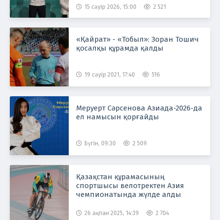
15 сәуір 2026, 15:00
2 521
«Қайрат» - «Тобыл»: Зоран Тошич
қосалқы құрамда қалды
19 сәуір 2021, 17:40
516
Меруерт Сәрсенова Азиада-2026-да
ел намысын қорғайды
Бүгін, 09:30
2 509
Қазақстан құрамасының
спортшысы велотректен Азия
чемпионатында жүлде алды
26 ақпан 2025, 14:39
2 704