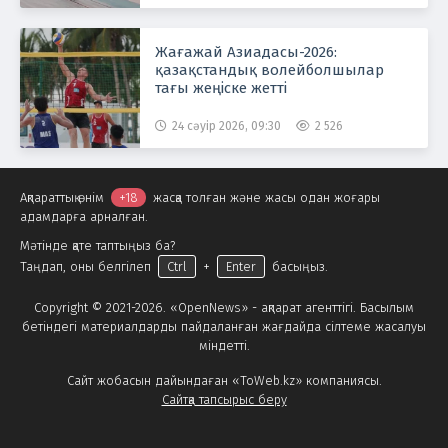
Жағажай Азиадасы-2026:
қазақстандық волейболшылар
тағы жеңіске жетті
24 сәуір 2026, 09:30
2 526
Ақпараттық өнім
+18
жасқа толған және жасы одан жоғары
адамдарға арналған.
Мәтінде қате таптыңыз ба?
Таңдап, оны белгілеп
Ctrl
+
Enter
басыңыз.
Copyright © 2021-2026. «OpenNews» - ақпарат агенттігі. Басылым
бетіндегі материалдарды пайдаланған жағдайда сілтеме жасалуы
міндетті.
Сайт жобасын дайындаған «ToWeb.kz» компаниясы.
Сайтқа тапсырыс беру