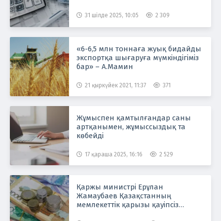
31 шілде 2025, 10:05
2 309
«6-6,5 млн тоннаға жуық бидайды
экспортқа шығаруға мүмкіндігіміз
бар» – А.Мамин
21 қыркүйек 2021, 11:37
371
Жұмыспен қамтылғандар саны
артқанымен, жұмыссыздық та
көбейді
17 қараша 2025, 16:16
2 529
Қаржы министрі Ерұлан
Жамаубаев Қазақстанның
мемлекеттік қарызы қауіпсіз
деңгейде екенін және белгіленген