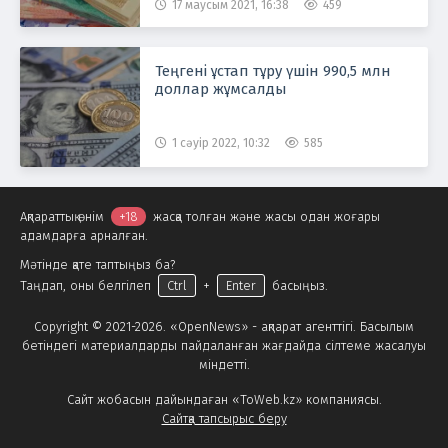
шектен асып кетпейтінін
17 маусым 2021, 16:38
459
мәлімдеді Тағы да оқыңыздар:
https://kaz.nur.kz/society/1918125-
ministr-memlekettik-qaryz-
Теңгені ұстап тұру үшін 990,5 млн
belgilengen-limitten-asyp-ketp
доллар жұмсалды
1 сәуір 2022, 10:32
585
Ақпараттық өнім
+18
жасқа толған және жасы одан жоғары
адамдарға арналған.
Мәтінде қате таптыңыз ба?
Таңдап, оны белгілеп
Ctrl
+
Enter
басыңыз.
Copyright © 2021-2026. «OpenNews» - ақпарат агенттігі. Басылым
бетіндегі материалдарды пайдаланған жағдайда сілтеме жасалуы
міндетті.
Сайт жобасын дайындаған «ToWeb.kz» компаниясы.
Сайтқа тапсырыс беру