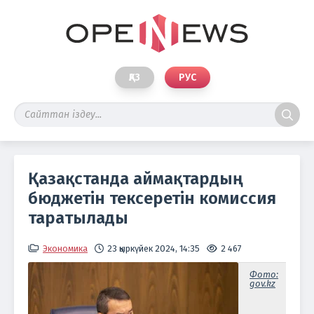
ҚАЗ
РУС
Қазақстанда аймақтардың
бюджетін тексеретін комиссия
таратылады
Экономика
23 қыркүйек 2024, 14:35
2 467
Фото:
gov.kz