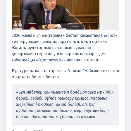
2026 жылдың 1 қаңтарынан бастап Қазақстанда өңірлік
тексеру комиссиялары таратылып, оның орнына
Жоғары аудиторлық палатаның аумақтық
департаменттерін ашу жоспарланып отыр, - деп
хабарлайды
«Opennews.kz»
ақпарат агенттігі.
Бұл туралы палата төрағасы Әлихан Смайылов өткізген
отырыста белгілі болған.
«Бұл мүдделер қақтығысын болдырмауға мүмкіндік
береді, себебі, бүгінде тексеру комиссияларына
жергілікті бюджет ақша бөледі, ал, бұл
аудиттің объективтілігіне әсер етуі мүмкін», -
деп жазды палатаның баспасөз қызметі.