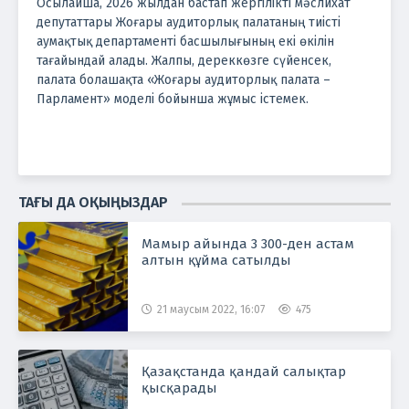
Осылайша, 2026 жылдан бастап жергілікті мәслихат
депутаттары Жоғары аудиторлық палатаның тиісті
аумақтық департаменті басшылығының екі өкілін
тағайындай алады. Жалпы, дереккөзге сүйенсек,
палата болашақта «Жоғары аудиторлық палата –
Парламент» моделі бойынша жұмыс істемек.
ТАҒЫ ДА ОҚЫҢЫЗДАР
Мамыр айында 3 300-ден астам
алтын құйма сатылды
21 маусым 2022, 16:07
475
Қазақстанда қандай салықтар
қысқарады