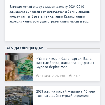
Елімізде мұнай өңдеу саласын дамыту 2024-2040
жылдарға арналған тұжырымдаманы бекіту арқылы
қолдау татпы. Бұл аталған саланың Қазақстанның
экономикалық өсуі үшін стратегиялық маңызы зор.
ТАҒЫ ДА ОҚЫҢЫЗДАР
«Ұлттық қор – балаларға»: Бала
қайтыс болса, жиналған қаражат
мұраға беріле ме?
18 қазан 2023, 12:18
2 537
2033 жылға қарай жылына 40 млн
тоннаға дейін мұнай өңделеді