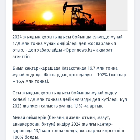
2024 жылдың қорытындысы бойынша елімізде мұнай
17,9 млн тонна мұнай өндіріледі деп жоспарланып
отыр, - деп хабарлайды
«Opennews.kz»
ақпарат
агенттігі.
Биыл қаңтар-қарашада Қазақстанда 16,7 млн тонна
мұнай өңделді. Жоспардың орындалуы – 102% (жоспар
– 16,4 млн тонна).
Осы жылдың қорытындысы бойынша мұнай өңдеу
көлемі 17,9 млн тоннаға дейін ұлғаяды деп күтіледі. Бұл
2023 жылмен салыстырғанда 1,1%-ға артық.
Мұнай өнімдерін (бензин, дизель отыны, мазут,
авиакеросин, битум) өндіру 2024 жылғы қаңтар-
қарашада 13,1 млн тонна болды, жоспарлы көрсеткіш
100% болды.