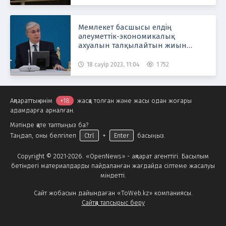
Мемлекет басшысы елдің
әлеуметтік-экономикалық
ахуалын талқылайтын жиын
өткізбек
18 сәуір 2023, 11:04
1 752
Ақпараттық өнім
+18
жасқа толған және жасы одан жоғары
адамдарға арналған.
Мәтінде қате таптыңыз ба?
Таңдап, оны белгілеп
Ctrl
+
Enter
басыңыз.
Copyright © 2021-2026. «OpenNews» - ақпарат агенттігі. Басылым
бетіндегі материалдарды пайдаланған жағдайда сілтеме жасалуы
міндетті.
Сайт жобасын дайындаған «ToWeb.kz» компаниясы.
Сайтқа тапсырыс беру