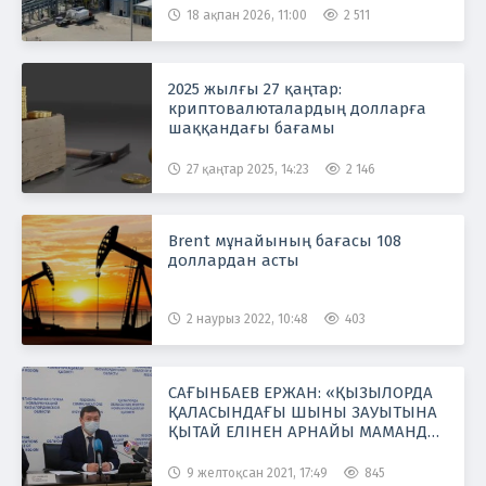
18 ақпан 2026, 11:00
2 511
2025 жылғы 27 қаңтар:
криптовалюталардың долларға
шаққандағы бағамы
27 қаңтар 2025, 14:23
2 146
Brent мұнайының бағасы 108
доллардан асты
2 наурыз 2022, 10:48
403
САҒЫНБАЕВ ЕРЖАН: «ҚЫЗЫЛОРДА
ҚАЛАСЫНДАҒЫ ШЫНЫ ЗАУЫТЫНА
ҚЫТАЙ ЕЛІНЕН АРНАЙЫ МАМАНДАР
КЕЛДІ»
9 желтоқсан 2021, 17:49
845