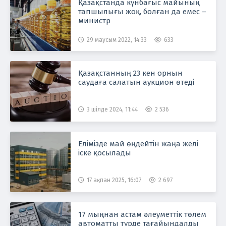
Қазақстанда күнбағыс майының
тапшылығы жоқ, болған да емес –
министр
29 маусым 2022, 14:33
633
Қазақстанның 23 кен орнын
саудаға салатын аукцион өтеді
3 шілде 2024, 11:44
2 536
Елімізде май өңдейтін жаңа желі
іске қосылады
17 ақпан 2025, 16:07
2 697
17 мыңнан астам әлеуметтік төлем
автоматты түрде тағайындалды