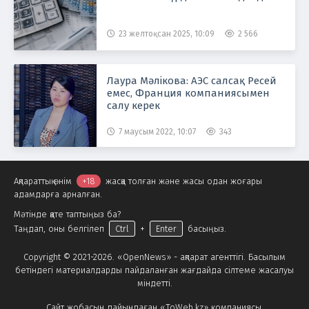
23 желтоқсан 2025, 10:09
2 566
Лаура Мәлікова: АЭС салсақ Ресей
емес, Франция компаниясымен
салу керек
7 маусым 2022, 10:07
343
Ақпараттық өнім
+18
жасқа толған және жасы одан жоғары
адамдарға арналған.
Мәтінде қате таптыңыз ба?
Таңдап, оны белгілеп
Ctrl
+
Enter
басыңыз.
Copyright © 2021-2026. «OpenNews» - ақпарат агенттігі. Басылым
бетіндегі материалдарды пайдаланған жағдайда сілтеме жасалуы
міндетті.
Сайт жобасын дайындаған «ToWeb.kz» компаниясы.