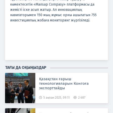
көмектесетін «Mansap Compasy» платформасы да
жемісті іске асып жатыр. Ал инновациялық
навигаторымен 150 мың жұмыс орны ашылатын 755
инвестициялық жобаға мониторинг жүргізіледі.
ТАҒЫ ДА ОҚЫҢЫЗДАР
Қазақстан ғарыш
технологияларын Конгоға
экспорттайды
5 ақпан 2025, 09:11
2 687