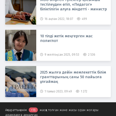
тестілеуден өтіп, «Педагог»
біліктілігін алуға міндетті - министр
16 ақпан 2022, 18:07
499
10 тілді жетік меңгерген жас
полиглот
9 желтоқсан 2025, 09:53
2 536
2025 жылға дейін мемлекеттік білім
гранттарының саны 50 пайызға
ұлғаймақ
1 тамыз 2023, 09:49
1 272
Ақпараттық өнім
+18
жасқа толған және жасы одан жоғары
адамдарға арналған.