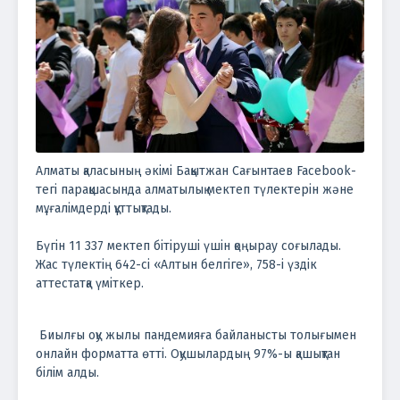
Алматы қаласының әкімі Бақытжан Сағынтаев Facebook-
тегі парақшасында алматылық мектеп түлектерін және
мұғалімдерді құттықтады.
Бүгін 11 337 мектеп бітіруші үшін қоңырау соғылады.
Жас түлектің 642-сі «Алтын белгіге», 758-і үздік
аттестатқа үміткер.
Биылғы оқу жылы пандемияға байланысты толығымен
онлайн форматта өтті. Оқушылардың 97%-ы қашықтан
білім алды.