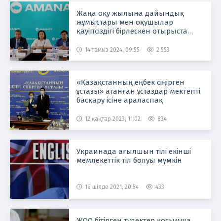
Жаңа оқу жылына дайындық
жұмыстары мен оқушылар
қауіпсіздігі бірлескен отырыста
талқыланды
14 тамыз 2024, 09:55
2 553
«Қазақстанның еңбек сіңірген
ұстазы» атанған ұстаздар мектепті
басқару ісіне араласпақ
12 қаңтар 2023, 11:02
834
Украинада ағылшын тілі екінші
мемлекеттік тіл болуы мүмкін
16 шілде 2021, 20:54
433
ЖОО бітірген түлектер қосымша