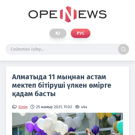
ҚАЗ
РУС
Алматыда 11 мыңнан астам
мектеп бітіруші үлкен өмірге
қадам басты
Білім
25 мамыр 2021, 11:02
464
Фо
Ал
қал
әкім