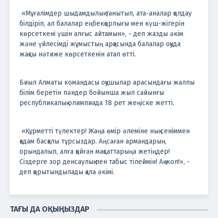
«Мұғалімдер шыдамдылық танытып, ата-аналар қолдау
білдіріп, ал балалар еңбекқорлығы мен күш-жігерін
көрсеткені үшін алғыс айтамын», - деп жазды әкім
және үйлесімді жұмыстың арқасында балалар оқуда
жақсы нәтиже көрсеткенін атап өтті.
Биыл Алматы командасы оқушылар арасындағы жалпы
білім беретін пәндер бойынша жыл сайынғы
республикалық олимпиада 18 рет жеңіске жетті.
«Құрметті түлектер! Жаңа өмір әлеміне нық сеніммен
қадам басқалы тұрсыздар. Аңсаған армандарың
орындалып, алға қойған мақсаттарыңа жетіңдер!
Сіздерге зор денсаулық пен табыс тілеймін! Ақ жол!», -
деп қорытындылады қала әкімі.
ТАҒЫ ДА ОҚЫҢЫЗДАР