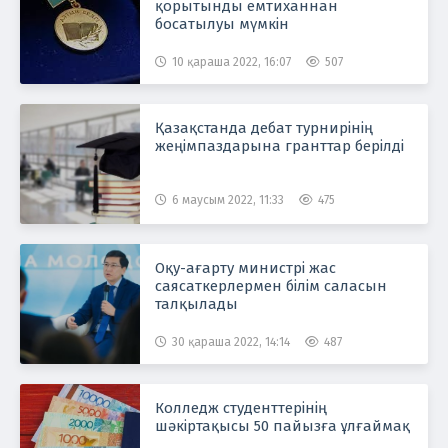
қорытынды емтиханнан
босатылуы мүмкін
10 қараша 2022, 16:07
507
Қазақстанда дебат турнирінің
жеңімпаздарына гранттар берілді
6 маусым 2022, 11:33
475
Оқу-ағарту министрі жас
саясаткерлермен білім саласын
талқылады
30 қараша 2022, 14:14
487
Колледж студенттерінің
шәкіртақысы 50 пайызға ұлғаймақ