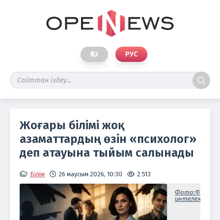
ҚАЗ
РУС
Жоғары білімі жоқ
азаматтардың өзін «психолог»
деп атауына тыйым салынады
Білім
26 маусым 2026, 10:30
2 513
Фото:©жасан
интелект