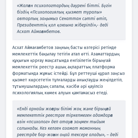
«Жалған психологтардың дәурені бітті. Бүгін
біздің «Психологиялық қызмет туралы»
авторлық заңымыз Сенаттан сәтті өтіп,
Президенттің қол қоюына жіберілді»,- деді
Асхат Аймағамбетов.
Асхат Аймағамбетов заңның басты өзгерісі ретінде
мемлекеттік бақылау тетігін атап өтті. Азаматтардың
құқығын қорғау мақсатында енгізілетін бірыңғай
мемлекеттік реестр ашық ақпараттық платформа
форматында жұмыс істейді. Бұл реттеуші құрал заңсыз
қызмет көрсететін тұлғаларды анықтауды жеңілдетіп,
тұтынушылардың сапалы, кәсіби әрі қауіпсіз
психологиялық көмек алуын қамтамасыз етеді.
«Енді арнайы жоғары білімі жоқ және бірыңғай
мемлекеттік реестрге тіркелмеген адамдарға
өзін «психолог» деп атауға заңмен тыйым
салынады. Кез келген азамат маманның
реестрде бар-жоғын оңай тексере алады», – деді