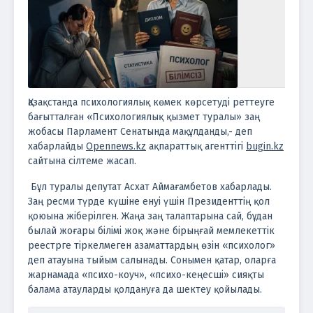
Қазақстанда психологиялық көмек көрсетуді реттеуге
бағытталған «Психологиялық қызмет туралы» заң
жобасы Парламент Сенатында мақұлданды,- деп
хабарлайды
Opennews.kz
ақпараттық агенттігі
bugin.kz
сайтына сілтеме жасап.
Бұл туралы депутат Асхат Аймағамбетов хабарлады.
Заң ресми түрде күшіне енуі үшін Президенттің қол
қоюына жіберілген.
Жаңа заң талаптарына сай, бұдан
былай жоғары білімі жоқ және бірыңғай мемлекеттік
реестрге тіркелмеген азаматтардың өзін «психолог»
деп атауына тыйым салынады. Сонымен қатар, оларға
жарнамада «психо-коуч», «психо-кеңесші» сияқты
балама атауларды қолдануға да шектеу қойылады.