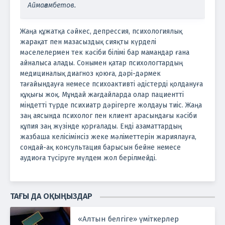
Аймағамбетов.
Жаңа құжатқа сәйкес, депрессия, психологиялық
жарақат пен мазасыздық сияқты күрделі
мәселелермен тек кәсіби білімі бар мамандар ғана
айналыса алады. Сонымен қатар психологтардың
медициналық диагноз қоюға, дәрі-дәрмек
тағайындауға немесе психоактивті әдістерді қолдануға
құқығы жоқ. Мұндай жағдайларда олар пациентті
міндетті түрде психиатр дәрігерге жолдауы тиіс.
Жаңа
заң аясында психолог пен клиент арасындағы кәсіби
құпия заң жүзінде қорғалады. Енді азаматтардың
жазбаша келісімінсіз жеке мәліметтерін жариялауға,
сондай-ақ консультация барысын бейне немесе
аудиоға түсіруге мүлдем жол берілмейді.
ТАҒЫ ДА ОҚЫҢЫЗДАР
«Алтын белгіге» үміткерлер