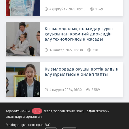
4 қыркүйек 2023, 09:10
1 549
Қызылордалық ғалымдар күріш
қауызынан кремний диоксидін
алу технологиясын жасады
17 қаңтар 2022, 09:38
558
Қызылордада оқушы өрттің алдын
алу құрылғысын ойлап тапты
4 наурыз 2024, 16:30
2 589
Ақпараттық өнім
+18
жасқа толған және жасы одан жоғары
адамдарға арналған.
Мәтінде қате таптыңыз ба?