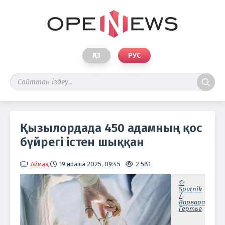
ҚАЗ
РУС
Қызылордада 450 адамның қос
бүйрегі істен шыққан
Аймақ
19 қараша 2025, 09:45
2 581
©
Sputnik
/
Варвара
Гертье