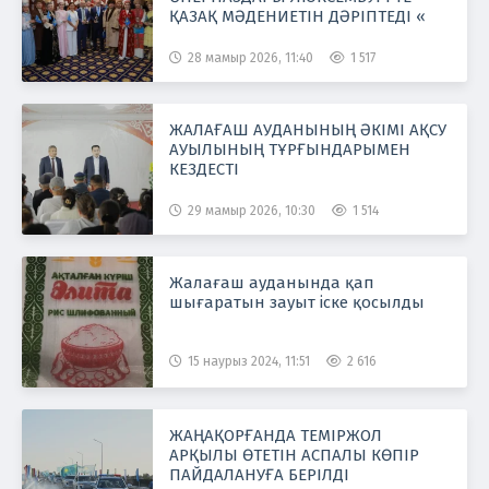
ҚАЗАҚ МӘДЕНИЕТІН ДӘРІПТЕДІ «
28 мамыр 2026, 11:40
1 517
ЖАЛАҒАШ АУДАНЫНЫҢ ӘКІМІ АҚСУ
АУЫЛЫНЫҢ ТҰРҒЫНДАРЫМЕН
КЕЗДЕСТІ
29 мамыр 2026, 10:30
1 514
Жалағаш ауданында қап
шығаратын зауыт іске қосылды
15 наурыз 2024, 11:51
2 616
ЖАҢАҚОРҒАНДА ТЕМІРЖОЛ
АРҚЫЛЫ ӨТЕТІН АСПАЛЫ КӨПІР
ПАЙДАЛАНУҒА БЕРІЛДІ