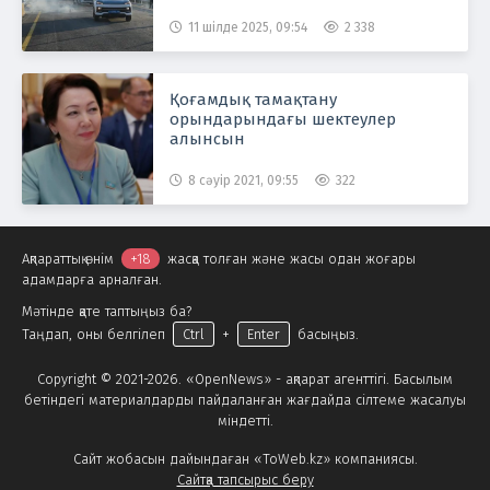
11 шілде 2025, 09:54
2 338
Қоғамдық тамақтану
орындарындағы шектеулер
алынсын
8 сәуір 2021, 09:55
322
Ақпараттық өнім
+18
жасқа толған және жасы одан жоғары
адамдарға арналған.
Мәтінде қате таптыңыз ба?
Таңдап, оны белгілеп
Ctrl
+
Enter
басыңыз.
Copyright © 2021-2026. «OpenNews» - ақпарат агенттігі. Басылым
бетіндегі материалдарды пайдаланған жағдайда сілтеме жасалуы
міндетті.
Сайт жобасын дайындаған «ToWeb.kz» компаниясы.
Сайтқа тапсырыс беру