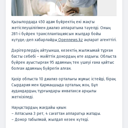
Қызылордада 450 адам бүйректің екі жақты
жетіспеушілігімен диализ аппаратына тәуелді. Оның
281-і бүйрек трансплантациясын жылдар бойы
күтуде,-деп хабарлайды
Opennews.kz
ақпарат агенттігі.
Дәрігерлердің айтуынша, кезектің жылжымай тұрған
басты себебі – мәйіттік донордың өте аздығы. Облыста
бүйрек ауыстырған 95 адамның тек үшеуі ғана қайтыс
болған адамның бүйрегін алған.
Қазір облыста 10 диализ орталығы жұмыс істейді, бірақ
Сырдария мен Қармақшыда орталық жоқ. Бұл
аудандардың тұрғындары инватакси арқылы
жеткізіледі.
Науқастардың жағдайы қиын:
– Аптасына 3 рет, 4 сағаттан аппаратқа жатады.
– Донор табылмай, жылдап кезек күтеді.