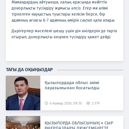
Мамандардың айтуынша, халық арасында мәйіттік
донорлықты түсіндіру жұмысы әлсіз. Егер ми өлімі
тіркелген науқастың туыстары келісім берсе, бір
адамның ағзасы 6-7 адамның өмірін сақтап қала алады.
Дәрігерлер мәселені шешу үшін дін өкілдерін де тарта
отырып, донорлықты кеңінен түсіндіру қажет дейді.
ТАҒЫ ДА ОҚЫҢЫЗДАР
Қызылордада облыс әкімі
лауазымынан босатылды
6 мамыр 2026, 09:30
2 579
ҚЫЗЫЛОРДА ОБЛЫСЫНЫҢ « СЫР
ӨНЕРПАЗДАРЫ ЛЮКСЕМБУРГТЕ