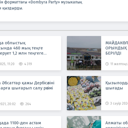
ін форматтағы «Dombyra Party» музыкалық
н қыздырды.
а облыстық
МАЙДАКӨЛ
сында 460 мың теңге
ОРЫНДЫҚ 
ерует 1,2 млн теңгеге
БЕРІЛДІ
нған: Бас есепші қамауға
025, 11:20
4 319
11 желтоқс
Әбсаттар қажы Дербісәліні
Қызылорда
арға шығарып салу рәсімі
шығады
3 сәуір 202
021, 20:02
264
ада 1100-ден астам
Алматы об