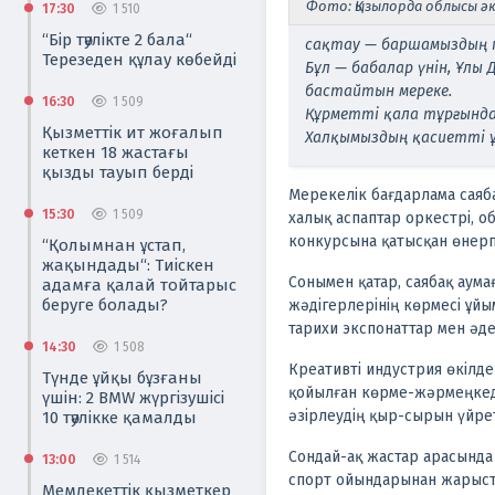
Фото: Қызылорда облысы әк
17:30
1 510
“Бір тәулікте 2 бала“
сақтау — баршамыздың п
Терезеден құлау көбейді
Бұл — бабалар үнін, Ұл
бастайтын мереке.
16:30
1 509
Құрметті қала тұрғындар
Қызметтік ит жоғалып
Халқымыздың қасиетті ұ
кеткен 18 жастағы
қызды тауып берді
Мерекелік бағдарлама саяб
15:30
1 509
халық аспаптар оркестрі, 
конкурсына қатысқан өнер
“Қолымнан ұстап,
жақындады“: Тиіскен
Сонымен қатар, саябақ аум
адамға қалай тойтарыс
беруге болады?
жәдігерлерінің көрмесі ұй
тарихи экспонаттар мен әд
14:30
1 508
Креативті индустрия өкілде
Түнде ұйқы бұзғаны
қойылған көрме-жәрмеңкед
үшін: 2 BMW жүргізушісі
әзірлеудің қыр-сырын үйрет
10 тәулікке қамалды
Сондай-ақ жастар арасынд
13:00
1 514
спорт ойындарынан жарыст
Мемлекеттік қызметкер