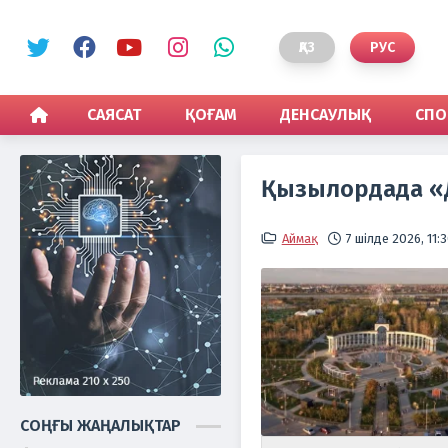
ҚАЗ
РУС
САЯСАТ
ҚОҒАМ
ДЕНСАУЛЫҚ
СПО
Қызылордада «Д
Аймақ
7 шілде 2026, 11:
СОҢҒЫ ЖАҢАЛЫҚТАР