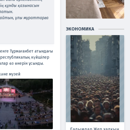
дің құнды қазынасын
латын.
тайтын, ұлы мұраттарға
ЭКОНОМИКА
енге Тұрмағанбет атындағы
І республикалық күйшілер
ар өз өнерін ұсынды.
және музей
Ғалымдар Жер халқын