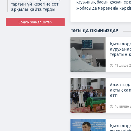
қауымның басын қосқан ерк
тұрғын үй кезегіне сот
жобасы да мерекенің көркі
арқылы қайта тұрды
Соңғы жаңалықтар
ТАҒЫ ДА ОҚЫҢЫЗДАР
Қызылорд
аурухана
тұратын к
сатып алы
алынды
11 шілде 2
Алматыда 
ақтық сап
өтті
16 шілде 2
Қызылорд