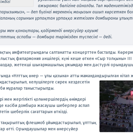
імдігі
ажырамас бөлігіне айналды. Төл мәдениетіміз
арызымыз», — деп бүгінгі мерекенің маңызын ашып көрсеткен бо
ы Даланың сарынын ұрпақтан ұрпаққа жеткізген домбыраны ұлық
ы мен қонақтары, қадірменді өнерсүйер қауым!
лттық аспабы — домбыра төрімізден түспесін! — деді.
ақтың амфитеатрындағы салтанатты концерттен басталды. Көрерм
облыстық филармония әншілері, күні кеше өткен «Сыр толқыны» ІІ
паздар, жетекші шығармашылық ұжымдар мен дәстүрлі орындаушыл
ағында «Ұлттық өнер — ұлы қазына» атты мамандандырылған кітап 
ымдастырылып, келушілерге сирек кездесетін
еби мұралар таныстырылды.
рі мен жергілікті қолөнершілердің өнімдері
е кәсіби домбыра жасаушы шеберлер аспап
етін шеберлік сағаттарын өткізді.
а тақырыптық флешмоб ұйымдастырылып, ұлттық
ар өтті. Орындаушылар мен өнерсүйер