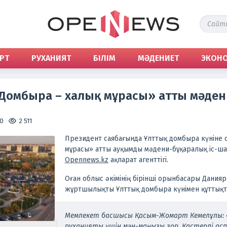
РТ
РУХАНИЯТ
БІЛІМ
МӘДЕНИЕТ
ЭКОН
омбыра – халық мұрасы» атты мәдени
30
2 511
Президент саябағында Ұлттық домбыра күніне 
мұрасы» атты ауқымды мәдени-бұқаралық іс-шар
Оpennews.kz
ақпарат агенттігі.
Оған облыс әкімінің бірінші орынбасары Дания
жұртшылықты Ұлттық домбыра күнімен құттықт
Мемлекет басшысы Қасым-Жомарт Кемелұлы: «
руханияты үшін мән-маңызы зор. Қастерлі асп