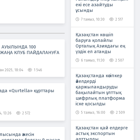
екі есе азайтуды
ұсынды
7 тамыз, 10:30
2 517
Қазақстан көшіп
баруға қолайлы
Орталық Азиядағы ең
 АУЫЛЫНДА 100
үздік ел атанды
ЖАҢА КЛУБ ПАЙДАЛАНУҒА
6 тамыз, 11:30
2 507
ан 2025, 18:04
1 546
Қазақстанда кәсіпкер
әйелдерді
қаржыландыруды
да «Qurtella» құрттары
бақылайтын ұлттық
цифрлық платформа
іске қосылды
5 тамыз, 16:00
2 509
4, 13:26
2 572
Қазақстан қай елдерге
астық экспортын
лысында әжесін
арттырды