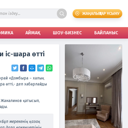
ЖАҢАЛЫҚТАР ҰСЫНУ
ОМИКА
АЙМАҚ
ШОУ-БИЗНЕС
БАЙЛАНЫС
 іс-шара өтті
орай «Домбыра – халық
а өтті,- деп хабарлайды
р Жаналинов қатысып,
ады.
Бұл мерекенің қазақ
ап дала өркениетінің