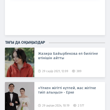
ТАҒЫ ДА ОҚЫҢЫЗДАР
Жазира Байырбекова ел билігіне
өтінішін айтты
29 сәуір 2021, 12:09
389
«Үлкен жігітті күтпей, жас жігітке
тиіп алыңыз» - Ерке
29 ақпан 2024, 10:19
2 577