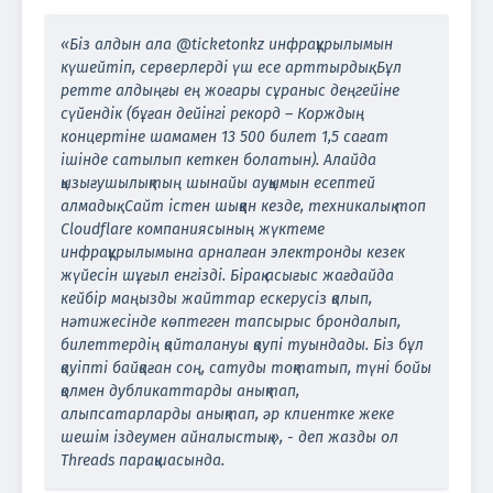
«Біз алдын ала @ticketonkz инфрақұрылымын
күшейтіп, серверлерді үш есе арттырдық. Бұл
ретте алдыңғы ең жоғары сұраныс деңгейіне
сүйендік (бұған дейінгі рекорд – Корждың
концертіне шамамен 13 500 билет 1,5 сағат
ішінде сатылып кеткен болатын). Алайда
қызығушылықтың шынайы ауқымын есептей
алмадық. Сайт істен шыққан кезде, техникалық топ
Cloudflare компаниясының жүктеме
инфрақұрылымына арналған электронды кезек
жүйесін шұғыл енгізді. Бірақ асығыс жағдайда
кейбір маңызды жайттар ескерусіз қалып,
нәтижесінде көптеген тапсырыс брондалып,
билеттердің қайталануы қаупі туындады. Біз бұл
қауіпті байқаған соң, сатуды тоқтатып, түні бойы
қолмен дубликаттарды анықтап,
алыпсатарларды анықтап, әр клиентке жеке
шешім іздеумен айналыстық.», - деп жазды ол
Threads парақшасында.