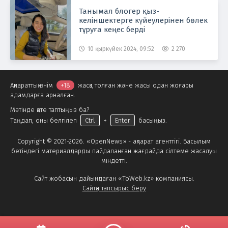
Танымал блогер қыз-
келіншектерге күйеулерінен бөлек
тұруға кеңес берді
10 қыркүйек 2024, 09:52
2 270
Ақпараттық өнім
+18
жасқа толған және жасы одан жоғары
адамдарға арналған.
Мәтінде қате таптыңыз ба?
Таңдап, оны белгілеп
Ctrl
+
Enter
басыңыз.
Copyright © 2021-2026. «OpenNews» - ақпарат агенттігі. Басылым
бетіндегі материалдарды пайдаланған жағдайда сілтеме жасалуы
міндетті.
Сайт жобасын дайындаған «ToWeb.kz» компаниясы.
Сайтқа тапсырыс беру