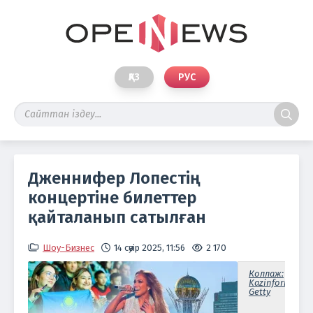
ҚАЗ
РУС
Дженнифер Лопестің
концертіне билеттер
қайталанып сатылған
Шоу-Бизнес
14 сәуір 2025, 11:56
2 170
Коллаж:
Kazinform/
Getty