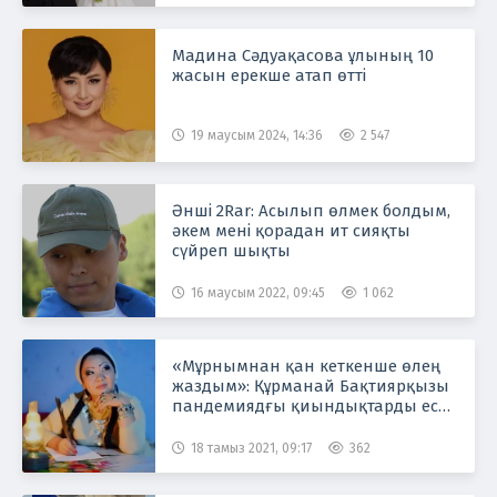
Мадина Сәдуақасова ұлының 10
жасын ерекше атап өтті
19 маусым 2024, 14:36
2 547
Әнші 2Rar: Асылып өлмек болдым,
әкем мені қорадан ит сияқты
сүйреп шықты
16 маусым 2022, 09:45
1 062
«Мұрнымнан қан кеткенше өлең
жаздым»: Құрманай Бақтиярқызы
пандемиядғы қиындықтарды еске
алды
18 тамыз 2021, 09:17
362