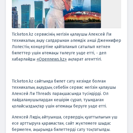
Ticketon.kz сервисінің негізін қалаушы Алексей Ли
техникалық ақау салдарынан әлемдік әнші Дженнифер
Лопестің концертіне қайталанып сатылып кеткен
билеттер үшін өтемақы төлеуге уәде етті, - деп
хабарлайды
«Opennews.kz»
ақпарат агенттігі.
Ticketon.kz сайтында билет сату кезінде болған
техникалық ақаудың себебін сервис негізін қалаушы
Алексей Ли Threads парақшасында түсіндірді. Ол
пайдаланушылардан кешірім сұрап, туындаған
қолайсыздықтар үшін өтемақы беруге уәде етті.
Алексей Лидің айтуынша, сервердің қуаттылығын үш
есе арттыруға қарамастан, сайт жүктемеге шыдас
бермеген, ақырында билеттерді сату тоқтатылды.